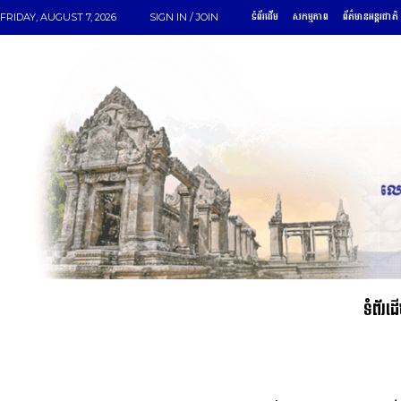
ទំព័រដើម
សកម្មភាព
ព័ត៌មានអន្តរជាតិ
FRIDAY, AUGUST 7, 2026
SIGN IN / JOIN
ទំព័រដ