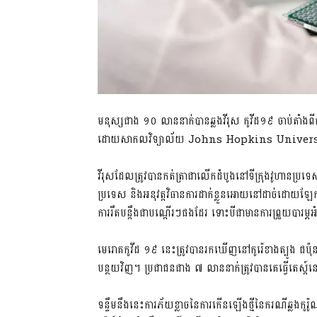
មនុស្ស​ជាង ១០ លាន​នាក់​បាន​ឆ្លង​វីរុស កូ​វីដ១៩ ចាប់តាំងពី
ដោយ​សាកលវិទ្យាល័យ Johns Hopkins University។ 
វីរុស​ដែល​ត្រូវបាន​កត់ត្រា​ជា​លើកដំបូង​នៅ​ទីក្រុង​វូ​ហាន​ប្រទេស​
ប្រទេស និង​អនុវត្ត​វិធានការ​ដាក់ខ្លួន​អោយនៅ​ដាច់ដោយឡែក
ការ​រឹតបន្តឹង​ជាបណ្តើរៗផងដែរ ទោះបីជា​មានការ​ព្រួយបារម្ភ​អ
មេរោគ​កូ​វីដ ១៩ នេះ​ត្រូវបាន​រកឃើញ​នៅ​កូរ៉េខាងត្បូង ជប៉ុន និង
បន្ថយ​វិញ។ ប្រជាជន​ជាង ៧ លាន​នាក់​ត្រូវបាន​គេ​ធ្វើតេស្ត៍​
ទន្ទឹមនឹងនេះ​ការភ័យខ្លាច​នៃ​ការកើនឡើង​ថ្មី​នៃ​ករណី​ឆ្លង​កូ​រ៉ូ​