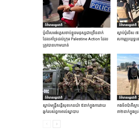
ព័ត៌មានអន្តរជាតិ
ព័ត៌មានអន្តរជាតិ
ប៉ូលិសអង់គ្លេសចាប់ខ្លួនមនុស្សជាច្រើននាក់
ស្លាប់ប៉ូលិស ៧
ដែលគាំទ្រដល់ក្រុម Palestine Action ដែល
សកម្មប្រយុទ្ធន
ត្រូវបានហាមឃាត់
ព័ត៌មានអន្តរជាតិ
ព័ត៌មានអន្តរជាតិ
ស្លាប់មន្ត្រីសន្តិសុខកេនយ៉ា ៥នាក់ក្នុងការវាយ
កងទ័ពប៉ាគីស្ថា
ឆ្មក់របស់ពួកអាល់ស្ហាបាប
៣២នាក់ក្នុងប្រត