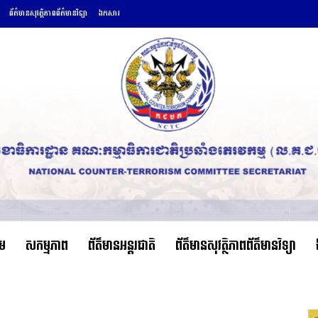
ព័ត៌មានសុវត្ថិភាពព័ត៌មានវិទ្យា
ឯកសារ
ើម
សកម្មភាព
ព័ត៌មានអន្តរជាតិ
ព័ត៌មានសុវត្ថិភាពព័ត៌មានវិទ្យា