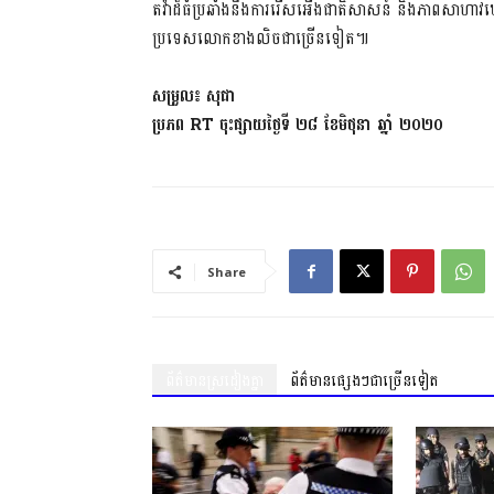
តវ៉ា​ដ៏​ធំ​ប្រឆាំងនឹង​ការរើសអើង​ជាតិ​សាសន៍ និង​ភាព​ស
ប្រទេស​លោកខាងលិច​ជាច្រើន​ទៀត៕
សម្រួល៖ សុ​ផា
ប្រភព RT ចុះផ្សាយ​ថ្ងៃទី ២៨ ខែមិថុនា ឆ្នាំ ២០២០
Share
ព័ត៌មានស្រដៀងគ្នា
ព័ត៌មានផ្សេងៗជាច្រើនទៀត