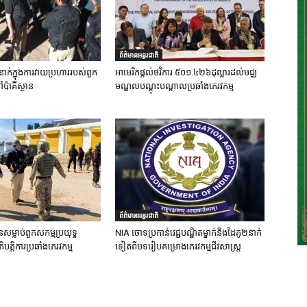
ព័ត៌មានអន្តរជាតិ
នាក់ក្នុងការវាយប្រហាររបស់ពួក
អាមេរិកផ្តល់ថវិការ ៥០១.៤២៦ដុល្លារដល់មជ្ឈ
ៅប៉ាគីស្ថាន
មណ្ឌលបណ្តុះបណ្តាលប្រឆាំងភេរវកម្ម
ព័ត៌មានអន្តរជាតិ
នសម្លាប់ពួកសកម្មប្រយុទ្ធ
NIA ចោទប្រកាន់វេជ្ជបណ្ឌិតម្នាក់និងដៃគូ២នាក់
ិបត្តិការប្រឆាំងភេរវកម្ម
ទៀតពីបទរៀបគម្រោងភេរវកម្មជីវសាស្ត្រ