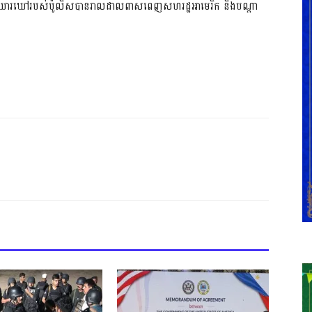
ាហាវឃោរឃៅ​របស់​ប៉ូលិស​បាន​រាលដាល​ពាសពេញ​សហរដ្ឋអាមេរិក និង​បណ្តា​