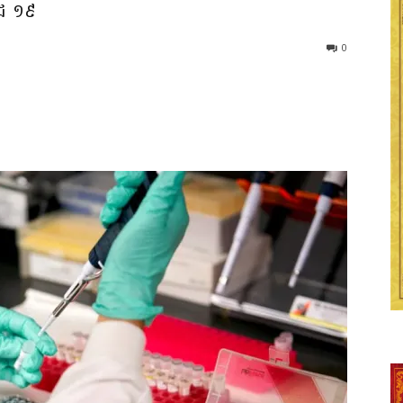
វីដ ១៩
0