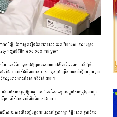
​ការចាប់ផ្តើម​នៃ​ការ​ផ្ទុះឡើង​នៃ​មេរោគ​នេះ នេះ​បើ​យោងតាម​ការ​ចងក្រង​
អ្នកជំងឺ​ជិត ៥០០,០០០ នាក់​ស្លាប់។
ចិន​កាលពី​ខែធ្នូ​បាន​បង្ខំ​ឱ្យ​ប្រទេស​នានា​នៅ​ជុំវិញ​ពិភពលោក​បង្ខំ​ឱ្យ​បិទ​
​ផងដែរ។ ចាប់តាំងពី​ពេលនោះ​មក មនុស្ស​ជាច្រើន​បានចាប់ផ្តើម​បន្ធូរបន្ថយ​
ំពី​ការឆ្លង​រាលដាល​នៃ​រលក​ទី​ពីរ​ក៏ដោយ។
​ចិន​ដែល​ជំរុញ​ឱ្យ​អាជ្ញាធរ​ដាក់​ការ​រឹតត្បិត​មួយចំនួន​ដែល​ត្រូវបាន​បន្ធូរ
នៅ​ទីក្រុង​ប៉េកាំង​កាលពី​ដើមខែ​នេះ​ផងដែរ។
ណាវី​រុស​នេះ​បាន​កើនឡើង​ក្នុង​រយៈពេល​ប៉ុន្មាន​សប្តាហ៍ថ្មីៗនេះ​បន្ទាប់ពី​ការ