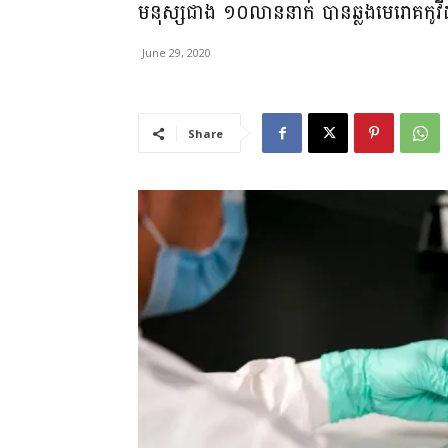
មនុស្ស​ជាង ១០លាន​នាក់ បាន​ឆ្លង​មេរោគ​កូ​
June 29, 2020
Share