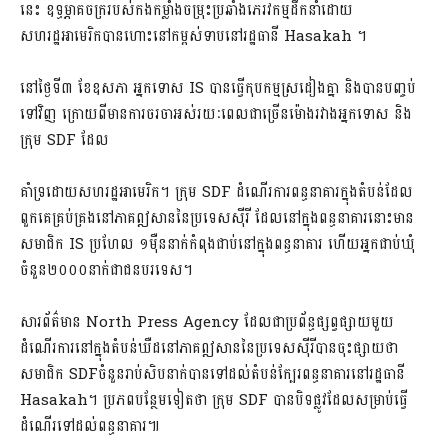
នេះ ឧទ្ធម្ភាគចក្រ​របស់​ក​ង​កម្លាំងចម្រុះ​ប្រឆាំង​ភេរវកម្ម​ដឹកនាំ​ដោយ​
សហរដ្ឋអាមេរិក​បាន​ហោះ​នៅ​កម្ពស់​ទាប​នៅ​រដ្ឋធានី Hasakah ។
នៅ​ថ្ងៃទី៣ ខែឧសភា អ្នកទោស IS បានធ្វើ​កុបកម្ម​ស្រដៀង​គ្នា និង​បានបញ្ចប់​
ទៅវិញ ក្រោយពី​មានការ​ចរចា​អស់​រយៈពេល​ជាច្រើន​ម៉ោង​រវាង​អ្នកទោស និង​
ក្រុម SDF ដែល
គាំទ្រ​ដោយ​សហរដ្ឋអាមេរិក។ ក្រុម SDF ដំណើរការ​ពន្ធនាគារ​ក្នុង​តំបន់​ដែល​
ពួកគេ​គ្រប់គ្រង​នៅ​ភាគ​ឦសាន​នៃ​ប្រទេស​ស៊ី​រី ដែល​នៅក្នុង​ពន្ធនាគារ​នោះ​មាន​
សមាជិក IS ប្រហែល ១ម៉ឺន​នាក់​កំពុង​ជាប់​នៅក្នុង​ពន្ធនាគារ ហើយ​អ្នក​ជាប់ឃុំ​
ចំនួន២០០០នាក់​ជា​ជនបរទេស។
សារព័ត៌មាន North Press Agency ដែលជា​ប្រព័ន្ធ​ផ្សព្វផ្សាយ​មួយ​
ដំណើរការ​នៅក្នុង​តំបន់​ឃឺ​ដ​នៅ​ភាគ​ឦសាន​នៃ​ប្រទេស​ស៊ី​រី​បាន​ចុះផ្សាយ​ថា
សមាជិក SDFចំនួន​រាប់សិប​នាក់​បាន​ទៅដល់​តំបន់​ក្បែរ​ពន្ធនាគារ​នៅ​រដ្ឋធានី
Hasakah។ ប្រភព​បន្ថែមទៀតថា ក្រុម SDF បាន​បិទផ្លូវ​ដែល​សម្រាប់​ធ្វើ
ដំណើរ​ទៅដល់​ពន្ធនាគារ៕