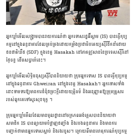
អ្នកឃ្លាំមើល​សង្គ្រាម​បាន​រាយការណ៍​ថា អ្នកទោស​រដ្ឋ​អ៊ីស្លាម (IS) បានធ្វើ​កុប្ប
កម្ម​នៅក្នុង​ពន្ធនាគារ​ដែល​គ្រប់គ្រង​ដោយ​កម្លាំង​ប្រជាធិបតេយ្យ​ស៊ី​រី​ដឹកនាំ​ដោយ​
ជនជាតិ​ឃឺ​ដ (SDF) ក្នុង​ខេត្ត Hasakah នៅ​ភាគ​ឦសាន​នៃ​ប្រទេស​ស៊ី​រី​នៅ​
ថ្ងៃ​ចន្ទ ដើម​សប្តាហ៍​នេះ។
អ្នកឃ្លាំមើល​សិទ្ធិមនុស្ស​ស៊ី​រី​បាន​និយាយថា ក្រុម​អ្នកទោស IS បានធ្វើ​កុប្បកម្ម​
នៅក្នុង​ពន្ធនាគារ Ghweiran នៅក្នុង​ខេត្ត Hasakah។ អ្នកទោស​ទាំង
នោះ​ទាមទារ​ឱ្យមាន​ការជំនុំជម្រះ​ក្តី​ដោយ​យុត្តិធម៌ និង​អនុញ្ញាតឱ្យ​ក្រុមគ្រួសារ​
របស់​ពួកគេ​ទៅសួរសុខទុក្ខ ។
ក្រុម​អ្នកឃ្លាំមើល​ដែលមាន​មូលដ្ឋាន​នៅ​ចក្រភព​អង់គ្លេស​បាន​និយាយថា
សមាជិក IS បាន​ព្យាយាម​បំផ្លាញ​ជញ្ជាំង និង​របង​ពន្ធនាគារ និង​មានការ​
បញ្ជាក់ថា​មាន​អ្នកទោស​ស្លាប់ និង​រងរបួស។ ក្រោយពី​មាន​ហេតុការណ៍​កុប្បកម្ម​