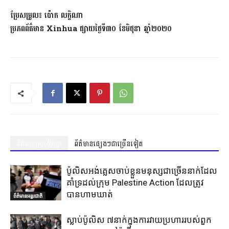
ប្រែ​សម្រួល៖ ប៉ោក លក្ខិណា
ប្រភពព័ត៌មាន
Xinhua ផ្សាយ​ថ្ងៃទី៣០ ខែមិថុនា ឆ្នាំ២០២០
ព័ត៌មានស្រដៀងគ្នា
ព័ត៌មានផ្សេងៗជាច្រើនទៀត
ប៉ូលិសអង់គ្លេសចាប់ខ្លួនមនុស្សជាច្រើននាក់ដែល
គាំទ្រដល់ក្រុម Palestine Action ដែលត្រូវ
បានហាមឃាត់
ព័ត៌មានអន្តរជាតិ
ស្លាប់ប៉ូលិស ៧នាក់ក្នុងការវាយប្រហាររបស់ពួក