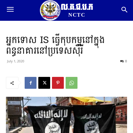
ល.គ.ជ.ប.ភ
NCTC
អ្នកទោស IS ធ្វើ​កុបកម្ម​នៅក្នុង​
ពន្ធនាគារ​នៅ​ប្រទេស​ស៊ី​រី
July 1, 2020
0