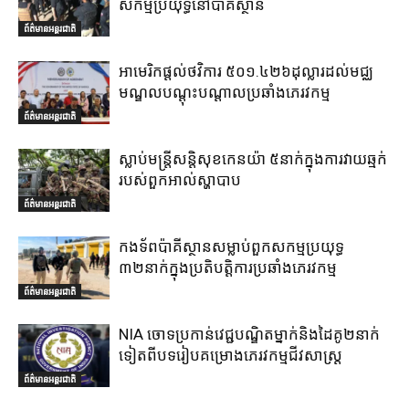
សកម្មប្រយុទ្ធនៅប៉ាគីស្ថាន
ព័ត៌មានអន្តរជាតិ
អាមេរិកផ្តល់ថវិការ ៥០១.៤២៦ដុល្លារដល់មជ្ឈ
មណ្ឌលបណ្តុះបណ្តាលប្រឆាំងភេរវកម្ម
ព័ត៌មានអន្តរជាតិ
ស្លាប់មន្ត្រីសន្តិសុខកេនយ៉ា ៥នាក់ក្នុងការវាយឆ្មក់
របស់ពួកអាល់ស្ហាបាប
ព័ត៌មានអន្តរជាតិ
កងទ័ពប៉ាគីស្ថានសម្លាប់ពួកសកម្មប្រយុទ្ធ
៣២នាក់ក្នុងប្រតិបត្តិការប្រឆាំងភេរវកម្ម
ព័ត៌មានអន្តរជាតិ
NIA ចោទប្រកាន់វេជ្ជបណ្ឌិតម្នាក់និងដៃគូ២នាក់
ទៀតពីបទរៀបគម្រោងភេរវកម្មជីវសាស្ត្រ
ព័ត៌មានអន្តរជាតិ