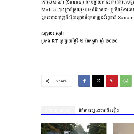
ទៅលើ​សា​ណា (Sanaa ) និង​បន្ទាយ​ភាគ​ខាងជើង​របស់​ពួក
Maliki បាន​ប្រាប់​ក្រុម​អ្នកយកព័ត៌មាន​ថា“ ប្រតិបត្តិការ
ពួកគេ​បាន​បាញ់​មី​ស៊ី​ល​ផ្លោង​ក៏ដូចជា​ដ្រូ​ន​ពី​រដ្ឋធានី 
សម្រួល៖ សុ​ផា
ប្រភព RT ចុះផ្សាយ​ថ្ងៃទី ២ ខែកក្កដា ឆ្នាំ ២០២០
Share
ព័ត៌មានស្រដៀងគ្នា
ព័ត៌មានផ្សេងៗជាច្រើនទៀត