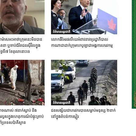
ព័ត៌មានអន្តរជាតិ
ស់ហាម៉ាសអះអាថាក្រុមនេះមិនបាន
លោកផីអែរផលីយេអំពាវនាវឲ្យរដ្ឋាភិបាល
នា ឬចាប់ជំរិតជនស៊ីវិលក្នុង
កាណាដាដាក់ក្រុមហេបូឡាជាអង្គការភេរវកម្ម
ថ្ងៃទី៧ ខែតុលានោះទេ
ព័ត៌មានអន្តរជាតិ
ចណាស់ ៧នាក់ស្លាប់ និង
ជនសង្ស័យជាភេរវករបានសម្លាប់មនុស្ស ២នាក់
ួសក្នុងហេតុការណ៍បំផ្ទុះគ្រាប់
នៅក្នុងតំបន់កាស្មៀរ
ប្រទេសប៉ាគីស្ថាន