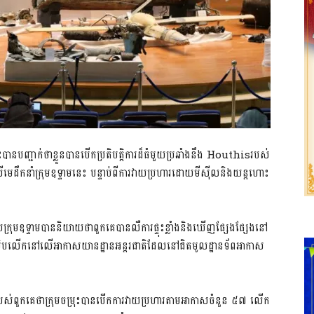
​នេះ​បាន​បញ្ជាក់ថា​ខ្លួន​បាន​បើក​ប្រតិបត្តិការ​ដ៏​ធំ​មួយ​ប្រឆាំងនឹង Houthisរបស់​
ដឹកនាំ​ក្រុម​ឧទ្ទាម​នេះ បន្ទាប់ពី​ការវាយប្រហារ​ដោយ​មី​ស៊ី​ល​និង​យន្តហោះ​
ម​ឧទ្ទាម​បាន​និយាយថា​ពួកគេ​បានលឺ​ការផ្ទុះ​ខ្លាំង​និង​ឃើញ​ផ្សែង​ផ្សែង​នៅ​
ាប់សិប​លើក​នៅលើ​អាកាសយានដ្ឋាន​អន្តរជាតិ​ដែល​នៅ​ជិត​មូលដ្ឋាន​ទ័ពអាកាស​
​ពួកគេ​ថា​ក្រុមចម្រុះ​បាន​បើក​ការវាយប្រហារ​តាម​អាកាស​ចំនួន ៥៧ លើក​