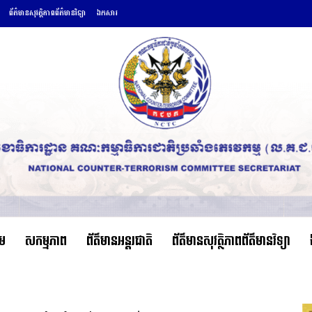
ព័ត៌មានសុវត្ថិភាពព័ត៌មានវិទ្យា
ឯកសារ
ើម
សកម្មភាព
ព័ត៌មានអន្តរជាតិ
ព័ត៌មានសុវត្ថិភាពព័ត៌មានវិទ្យា