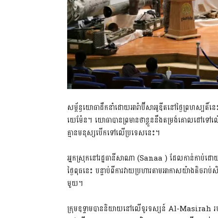
សម្ព័ន្ធ​យោធា​ដឹកនាំ​ដោយ​អា​រ៉ា​ប៊ី​សា​អូឌីត​នៅ​ថ្ងៃ​ព្រហស្បតិ៍
យេ​ម៉ែន។ យោធា​បាន​ព្រមាន​ថា​ខ្លួន​នឹង​តម្រង់​គោលដៅ​ទៅលើ​មេ
គ្មាន​មនុស្ស​បើក​ទៅលើ​ប្រទេស​នេះ។
អ្នកស្រុក​នៅ​រដ្ឋធានី​សា​ណា (Sanaa ) ដែល​កាន់កាប់​ដោយ​ក្រុ
ថ្ងៃ​ពុធ​នេះ បន្ទាប់ពី​ការវាយប្រហារ​តាម​អាកាស​យ៉ាងតិច​រ
មួយ។
ក្រុម​ឧទ្ទាម​បាន​និយាយ​នៅលើ​ទូរទស្សន៍ Al-Masirah របស់