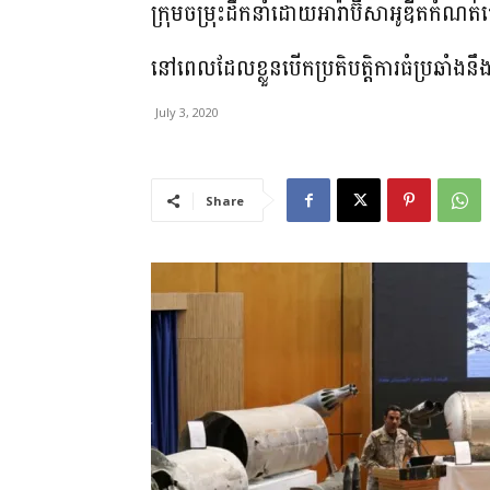
ក្រុមចម្រុះ​ដឹកនាំ​ដោយ​អា​រ៉ា​ប៊ី​សា​អូឌីត
នៅពេលដែល​ខ្លួន​បើក​ប្រតិបត្តិការ​ធំ​ប្រឆាំងនឹង​
July 3, 2020
Share