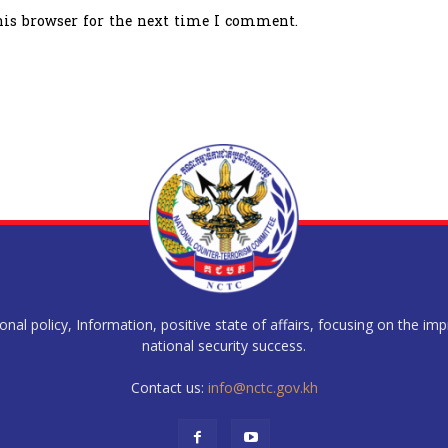
his browser for the next time I comment.
al policy, Information, positive state of affairs, focusing on the im
national security success.
Contact us:
info@nctc.gov.kh