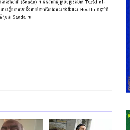
គេ​នៅ​សា​ដា (Saada) ។ អ្នកនាំពាក្យ​ក្រុមចម្រុះ​លោក Turki al-
​នេះ​បាន​ឆ្លើយតប​ទៅនឹង​ការគំរាម​កំហែង​របស់​កងជីវពល Houthi បន្ទាប់ពី​
Sanaa ក៏ដូចជា Saada ៕