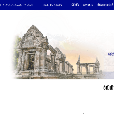
ទំព័រដើម
សកម្មភាព
ព័ត៌មានអន្តរជាតិ
FRIDAY, AUGUST 7, 2026
SIGN IN / JOIN
ទំព័រដ