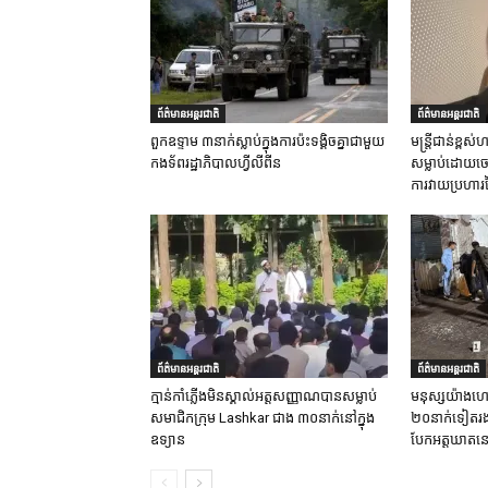
ព័ត៌មានអន្តរជាតិ
ព័ត៌មានអន្តរជាតិ
ពួកឧទ្ទាម ៣នាក់ស្លាប់ក្នុងការប៉ះទង្គិចគ្នាជាមួយ
មន្ត្រីជាន់ខ្ព
កងទ័ពរដ្ឋាភិបាលហ្វីលីពីន
សម្លាប់ដោយចេត
ការវាយប្រហារ
ព័ត៌មានអន្តរជាតិ
ព័ត៌មានអន្តរជាតិ
ក្មាន់កាំភ្លើងមិនស្គាល់អត្តសញ្ញាណបានសម្លាប់
មនុស្សយ៉ាងហោ
សមាជិកក្រុម Lashkar ជាង ៣០នាក់នៅក្នុង
២០នាក់ទៀតរងរប
ឧទ្យាន
បែកអត្តឃាតនៅ