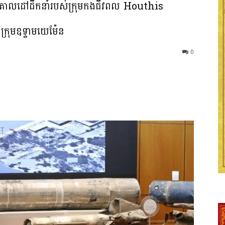
​កំណត់​គោលដៅ​ដឹកនាំ​របស់​ក្រុម​កងជីវពល Houthis
ក្រុម​ឧទ្ទាម​យេ​ម៉ែន
0