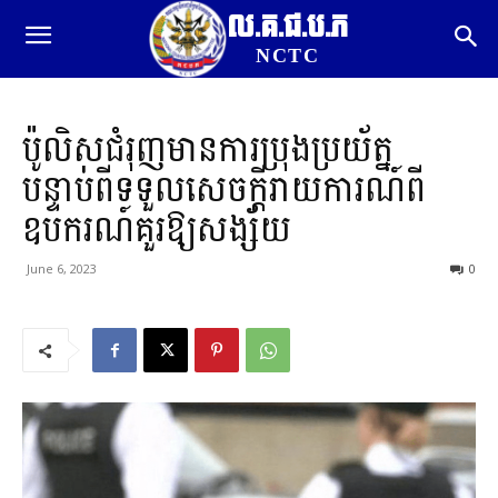
ល.គ.ជ.ប.ភ
NCTC
ប៉ូលិសជំរុញមានការប្រុងប្រយ័ត្ន
បន្ទាប់ពីទទួលសេចក្តីរាយការណ៍ពី
ឧបករណ៍គួរឱ្យសង្ស័យ
June 6, 2023
0