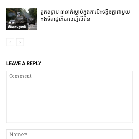
ពួកឧទ្ទាម ៣នាក់ស្លាប់ក្នុងការប៉ះទង្គិចគ្នាជាមួយ
កងទ័ពរដ្ឋាភិបាលហ្វីលីពីន
ព័ត៌មានអន្តរជាតិ
LEAVE A REPLY