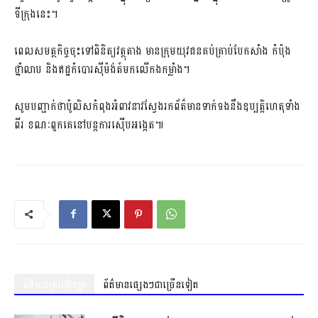
ទីក្រុងនេះ។
ពេល​សមត្ថកិច្ច​ចុះ​ទៅ​ពិនិត្យ​វត្ថុ​តាង មានក្រុមយុវជន​គប់​គ្រាប់បែក​សាំង កំប៉ុង​
ថ្នាំលាប និង​ឥដ្ឋកំបោរស៊ីម៉ង់ត៍​មក​លើ​កងកម្លាំង។
សូមបញ្ជាក់ថាប៉ូលិសកំពុងអំពាវនាវស្វែងរកព័ត៌មានទាក់ទងនឹងឧប្បត្តិហេតុទាំង
ពីរ ខណៈពួកគេនៅបន្តការស៊ើបអង្កេត៕
ព័ត៌មានស្រដៀងគ្នា
ព័ត៌មានផ្សេងៗជាច្រើនទៀត