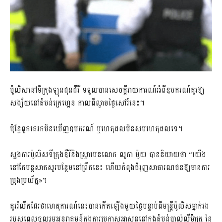
ប៉ូលិសនៅទីក្រុងឡុនដុនដឺរី ទទួលបានសេចក្តីរាយការណ៍អំពីឧបករណ៍គួរឱ្យ
សង្ស័យនៅតំបន់ក្រេហ្គេន កាលពីល្ងាចថ្ងៃសៅរ៍នេះ។
ប៉ុន្តែពួកគេ​រក​មិន​ឃើញ​ឧបករណ៍ ឬ​ហេតុផលមិនសមហេតុផល​ទេ។
ស្នងការប៉ូលិសទីក្រុងឌឺរីនិងស្ត្រាបេនលោក លូកា ម៉ូយ បាននិយាយថា “យើង
នៅតែបន្តសាកសួរបន្ថែមនៅព្រឹកនេះ ហើយកំពុង​ជំរុញ​សាធារណជនឱ្យមានការ
ប្រុង​ប្រយ័ត្ន»។
គួររំលឹកដែរថាហេតុការណ៍នេះបានកើតឡើងមួយថ្ងៃបន្ទាប់ពីមន្រ្តីប៉ូលិសម្នាក់រង
របួសពេលចូលរួមអន្តរាគមន៍ក្នុងការប្រកាសអាសន្ននៅក្នុងតំបន់បាល់លីម៉ាក្រូ នៃ