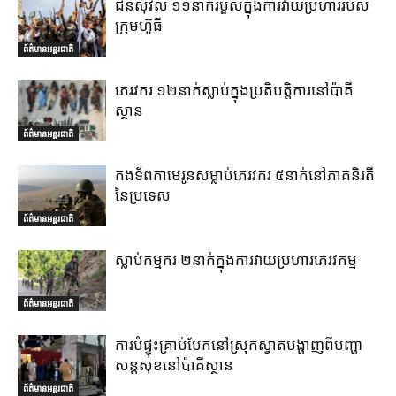
ជនស៊ីវិល ១១នាក់របួសក្នុងការវាយប្រហាររបស់
ក្រុមហ៊ូធី
ព័ត៌មានអន្តរជាតិ
ភេរវករ ១២នាក់ស្លាប់ក្នុងប្រតិបត្តិការនៅប៉ាគី
ស្ថាន
ព័ត៌មានអន្តរជាតិ
កងទ័ពកាមេរូនសម្លាប់ភេរវករ ៥នាក់នៅភាគនិរតី
នៃប្រទេស
ព័ត៌មានអន្តរជាតិ
ស្លាប់កម្មករ ២នាក់ក្នុងការវាយប្រហារភេរវកម្ម
ព័ត៌មានអន្តរជាតិ
ការបំផ្ទុះគ្រាប់បែកនៅស្រុកស្វាតបង្ហាញពីបញ្ហា
សន្តសុខនៅប៉ាគីស្ថាន
ព័ត៌មានអន្តរជាតិ