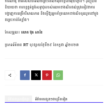
ការណាតូ ជាពិសេសចំពេលជម្លោះដែលកំពុងបន្តនៅអ៊ុយក្រែន។ រុស្ស៊ីបាន
និយាយថា ការបន្តផ្គត់ផ្គង់សព្វាវុធរបស់លោកខាងលិចដល់ក្រុងគៀវជាការ
បង្ហាញការពង្រីកវិសាលភាព និងធ្វើឱ្យអ្នកគាំទ្រលោកខាងលិចចូលរួមនៅក្នុង
ជម្លោះកាន់តែខ្លាំង។
កែសម្រួល៖
លោក ប៊ុត សារ៉ន
ប្រភពព័ត៌មាន
RT
ចុះផ្សាយថ្ងៃទី២៩ ខែកក្ដដា ឆ្នាំ២០២៣
ព័ត៌មានស្រដៀងគ្នា
ព័ត៌មានផ្សេងៗជាច្រើនទៀត