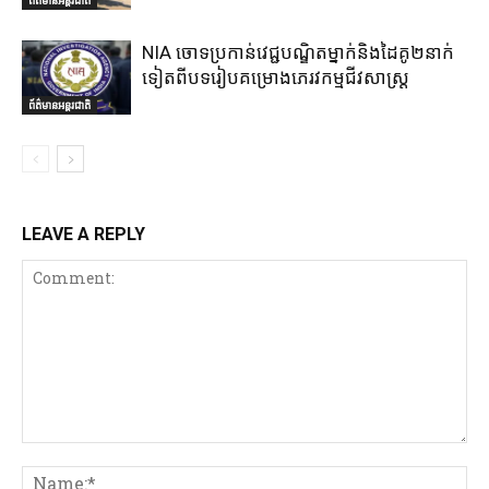
ព័ត៌មានអន្តរជាតិ
NIA ចោទប្រកាន់វេជ្ជបណ្ឌិតម្នាក់និងដៃគូ២នាក់
ទៀតពីបទរៀបគម្រោងភេរវកម្មជីវសាស្ត្រ
ព័ត៌មានអន្តរជាតិ
LEAVE A REPLY