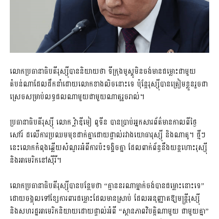
លោកប្រធានាធិបតីរុស្ស៊ីបាននិយាយថា ទីក្រុងមូស្គូមិនចង់មានជម្លោះជាមួយ
តំបន់ណាដែលដឹកនាំដោយលោកខាងលិចនោះទេ ប៉ុន្តែរុស្ស៊ីបានត្រៀមខ្លួនរួចជា
ស្រេចសម្រាប់លទ្ធផលណាមួយជាមួយណាតូរួចរាល់។
ប្រធានាធិបតីរុស្ស៊ី លោក វ្ល៉ាឌីមៀ ពូទីន បានប្រាប់អ្នកសារព័ត៌មានកាលពីថ្ងៃ
សៅរ៍ ដលើការប្រឈមមុខដាក់គ្នាដោយផ្ទាល់រវាងយោធារុស្ស៊ី និងណាតូ។ ថ្មីៗ​
នេះលោកកំពុង​ឆ្លើយ​សំណួរ​អំពី​ការ​ប៉ះ​ទង្គិច​គ្នា​ ដែល​ពាក់ព័ន្ធ​នឹង​យន្តហោះ​រុស្ស៊ី
និង​អាមេរិក​នៅ​ស៊ីរី។
លោកប្រធានាធិបតីរុស្ស៊ីបានបន្ថែមថា “គ្មាននរណាម្នាក់ចង់បានជម្លោះនោះទេ”
ដោយចង្អុលទៅខ្សែការពារជម្លោះដែលមានស្រាប់ ដែលអនុញ្ញាតឱ្យមន្រ្តីរុស្ស៊ី
និងសហរដ្ឋអាមេរិកនិយាយដោយផ្ទាល់អំពី “ស្ថានភាពវិបត្តិណាមួយ ជាមួយគ្នា”