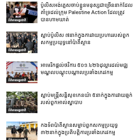
ប៉ូលិសអង់គ្លេសចាប់ខ្លួនមនុស្សជាច្រើននាក់ដែល
គាំទ្រដល់ក្រុម Palestine Action ដែលត្រូវ
បានហាមឃាត់
ព័ត៌មានអន្តរជាតិ
ស្លាប់ប៉ូលិស ៧នាក់ក្នុងការវាយប្រហាររបស់ពួក
សកម្មប្រយុទ្ធនៅប៉ាគីស្ថាន
ព័ត៌មានអន្តរជាតិ
អាមេរិកផ្តល់ថវិការ ៥០១.៤២៦ដុល្លារដល់មជ្ឈ
មណ្ឌលបណ្តុះបណ្តាលប្រឆាំងភេរវកម្ម
ព័ត៌មានអន្តរជាតិ
ស្លាប់មន្ត្រីសន្តិសុខកេនយ៉ា ៥នាក់ក្នុងការវាយឆ្មក់
របស់ពួកអាល់ស្ហាបាប
ព័ត៌មានអន្តរជាតិ
កងទ័ពប៉ាគីស្ថានសម្លាប់ពួកសកម្មប្រយុទ្ធ
៣២នាក់ក្នុងប្រតិបត្តិការប្រឆាំងភេរវកម្ម