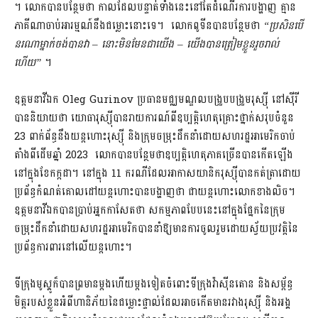
។ លោក​បាន​បន្ថែម​ថា កាល​ដែល​បន្ទាត់​ទាំង​នេះ​នៅ​តែ​ដំណើរការ​បង្ហាញ ​​គ្មាន​
ភាគី​ណា​ចាប់​អារម្មណ៍​នឹង​ជម្លោះ​នោះ​ទេ។ លោកពូទីនបានបន្ថែមថា
“ប្រសិនបើ
នរណាម្នាក់ចង់បានវា – នោះមិនមែនជាយើង – យើងបានត្រៀមខ្លួនរួចរាល់
ហើយ”
។
ឧត្តមនាវីឯក Oleg Gurinov ប្រធានមជ្ឈមណ្ឌលបង្រួបបង្រួមរុស្ស៊ី នៅស៊ីរី
បាននិយាយថា យោធារុស្ស៊ីបានរាយការណ៍ពីឧប្បត្តិហេតុគ្រោះថ្នាក់សរុបចំនួន
23 ពាក់ព័ន្ធនឹងយន្តហោះរុស្ស៊ី និងក្រុមចម្រុះដឹកនាំដោយសហរដ្ឋអាមេរិកចាប់
តាំងពីដើមឆ្នាំ 2023 លោកបានបន្ថែមថាឧប្បត្តិហេតុភាគច្រើនបានកើតឡើង
នៅក្នុងខែកក្កដា។ នៅក្នុង 11 ករណីដែលអាកាសយានិករុស្ស៊ីបានកត់ត្រាដោយ
ប្រព័ន្ធកំណត់គោលដៅយន្តហោះបានបង្ហាញថា ជាយន្ដហោះលោកខាងលិច។
ឧត្តមនាវីឯកបានប្រាប់អ្នកកាសែតថា សកម្មភាពបែបនេះនៅក្នុងផ្នែកនៃក្រុម
ចម្រុះដឹកនាំដោយសហរដ្ឋអាមេរិកបាននាំឱ្យមានការចូលរួមដោយស្វ័យប្រវត្តិនៃ
ប្រព័ន្ធការពារនៅលើយន្តហោះ។
ទីក្រុងមូស្គូក៏បានព្រមានម្តងហើយម្តងទៀតចំពោះទីក្រុងវ៉ាស៊ីនតោន និងសម្ព័ន្ធ
មិត្តរបស់ខ្លួនអំពីហានិភ័យនៃជម្លោះផ្ទាល់ដែលអាចកើតមានរវាងរុស្ស៊ី និងអង្គ