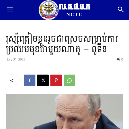
ល.គ.ជ.ប.ភ
NCTC
រុស្ស៊ីត្រៀមខ្លួនរួចជាស្រេចសម្រាប់ការ
ប្រឈមមុខជាមួយណាតូ – ពូទីន
July 31, 2023
0