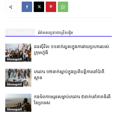
ព័ត៌មានស្រដៀងគ្នា
ព័ត៌មានផ្សេងៗជាច្រើនទៀត
ជនស៊ីវិល ១១នាក់របួសក្នុងការវាយប្រហាររបស់
ក្រុមហ៊ូធី
ព័ត៌មានអន្តរជាតិ
ភេរវករ ១២នាក់ស្លាប់ក្នុងប្រតិបត្តិការនៅប៉ាគី
ស្ថាន
ព័ត៌មានអន្តរជាតិ
កងទ័ពកាមេរូនសម្លាប់ភេរវករ ៥នាក់នៅភាគនិរតី
នៃប្រទេស
ព័ត៌មានអន្តរជាតិ