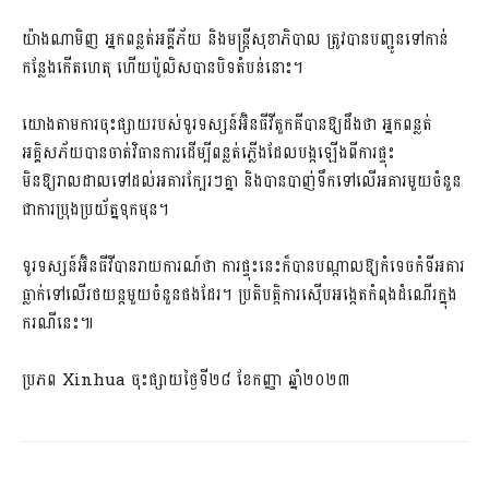
យ៉ាងណាមិញ អ្នកពន្លត់អគ្គីភ័យ និងមន្ត្រីសុខាភិបាល ត្រូវបានបញ្ជូនទៅកាន់
កន្លែងកើតហេតុ ហើយប៉ូលិសបានបិទតំបន់នោះ។
យោងតាមការចុះផ្សាយរបស់ទូរទស្សន៍អ៊ិនធីវីតួកគីបានឱ្យដឹងថា អ្នកពន្លត់
អគ្គិសភ័យបានចាត់វិធានការដើម្បី​ពន្លត់​ភ្លើង​ដែល​បង្កឡើង​ពី​ការ​ផ្ទុះ​
មិនឱ្យរាលដាលទៅដល់អគារក្បែរៗគ្នា និងបានបាញ់ទឹកទៅលើអគារមួយចំនួន
ជា​ការ​ប្រុង​ប្រយ័ត្នទុកមុន។
ទូរទស្សន៍អ៊ិនធីវីបានរាយការណ៍ថា ការ​ផ្ទុះ​នេះ​ក៏​បាន​បណ្តាល​ឱ្យ​កំទេច​កំទី​អគារ​
ធ្លាក់ទៅលើ​រថយន្តមួយចំនួន​ផង​ដែរ។ ប្រតិបត្តិការស៊ើបអង្កេតកំពុងដំណើរក្នុង
ករណីនេះ៕
ប្រភព Xinhua ចុះផ្សាយថ្ងៃទី២៨ ខែកញ្ញា ឆ្នាំ២០២៣