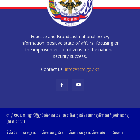
Educate and Broadcast national policy,
Information, positive state of affairs, focusing on
the improvement of citizens for the national
security success.
Contact us:
info@nctc.gov.kh
© ឆ្នាំ២០២០​ ​រក្សាសិទ្ធិ​គ្រប់យ៉ាង​ដោយ​៖​ ​លេខាធិការដ្ឋាននៃគណៈកម្មាធិការជាតិប្រចាំភេរវកម្ម
(ល.គ.ជ.ប.ភ)
ទំព័រដើម
សកម្មភាព
ព័ត៌មានអន្តរជាតិ
ព័ត៌មានសុវត្ថិភាពព័ត៌មានវិទ្យា
ឯកសារ