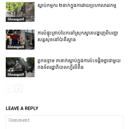
ស្លាប់កម្មករ ២នាក់ក្នុងការវាយប្រហារភេរវកម្ម
ព័ត៌មានអន្តរជាតិ
ការបំផ្ទុះគ្រាប់បែកនៅស្រុកស្វាតបង្ហាញពីបញ្ហា
សន្តសុខនៅប៉ាគីស្ថាន
ព័ត៌មានអន្តរជាតិ
ពួកឧទ្ទាម ៣នាក់ស្លាប់ក្នុងការប៉ះទង្គិចគ្នាជាមួយ
កងទ័ពរដ្ឋាភិបាលហ្វីលីពីន
ព័ត៌មានអន្តរជាតិ
LEAVE A REPLY