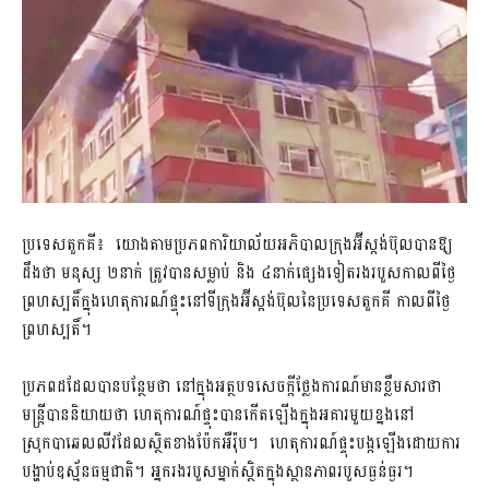
ប្រទេសតួកគី៖ យោងតាមប្រភពការិយាល័យ​អភិបាល​ក្រុង​អ៊ីស្តង់ប៊ុលបានឱ្យ
ដឹងថា មនុស្ស ២នាក់ ត្រូវបានសម្លាប់ និង ៤នាក់ផ្សេងទៀតរងរបួសកាលពីថ្ងៃ
ព្រហស្បតិ៍ក្នុងហេតុការណ៍ផ្ទុះនៅទីក្រុងអ៊ីស្តង់ប៊ុលនៃប្រទេសតួកគី កាលពីថ្ងៃ
ព្រហស្បតិ៍។
ប្រភពដដែលបានបន្ថែមថា នៅក្នុងអត្ថបទសេចក្តីថ្លែងការណ៍មានខ្លឹមសារថា
មន្ត្រីបាននិយាយថា ហេតុការណ៍ផ្ទុះបានកើតឡើងក្នុងអគារមួយខ្នងនៅ
ស្រុកបាឆេលលីវដែលស្ថិតខាងប៉ែកអឺរ៉ុប។ ហេតុការណ៍ផ្ទុះបង្កឡើងដោយការ
បង្ហាប់ឧស្ម័នធម្មជាតិ។ អ្នករងរបួសម្នាក់ស្ថិតក្នុងស្ថានភាពរបួសធ្ងន់ធ្ងរ។