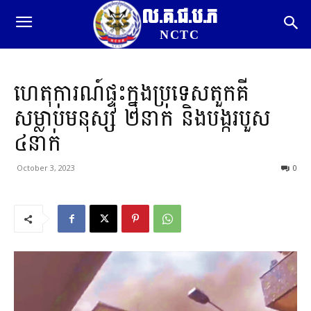
ល.គ.ជ.ប.ភ
NCTC
ហេតុការណ៍ផ្ទុះក្នុងប្រទេសតួកគី
សម្លាប់មនុស្ស ២នាក់ និងបង្ករបួស
៤នាក់
October 3, 2023
0