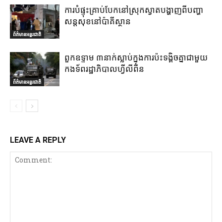
ការបំផ្ទុះគ្រាប់បែកនៅស្រុកស្វាតបង្ហាញពីបញ្ហា
សន្តសុខនៅប៉ាគីស្ថាន
ព័ត៌មានអន្តរជាតិ
ពួកឧទ្ទាម ៣នាក់ស្លាប់ក្នុងការប៉ះទង្គិចគ្នាជាមួយ
កងទ័ពរដ្ឋាភិបាលហ្វីលីពីន
ព័ត៌មានអន្តរជាតិ
LEAVE A REPLY