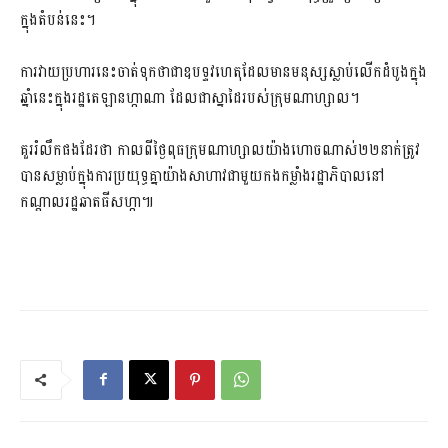
ក្នុងតំបន់នេះ។
ការវាយប្រហារនេះចាត់ទុកថាជាឧបទ្ទវហេតុដែលមានមនុស្សស្លាប់លើកដំបូងក្នុង
ឆ្នាំនេះក្នុងរដ្ឋតេឡានហ្កាណា ដែលជាស្នាដៃរបស់ក្រុមណាហ្សាល។
គួររំលឹកផងដែរថា កាលពីថ្ងៃពុធក្រុមណាហ្សាលយ៉ាងហោចណាស់២២នាក់ត្រូវ
បានសម្លាប់ក្នុងការប្រយុទ្ធគ្នាយ៉ាងសាហាវជាមួយកងកម្លាំងរដ្ឋាភិបាលនៅ
កណ្តាលរដ្ឋឆាតធីសហ្កា៕