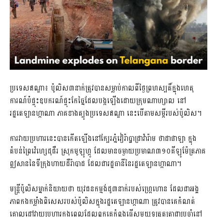
ប្រទេសឥណ្ឌា៖ ប៉ូលិស៣នាក់ត្រូវបានសម្លាប់កាលពីថ្ងៃព្រហស្បតិ៍ក្នុងហេតុ
ការណ៍បំផ្ទុះឧបករណ៍ផ្ទុះកែច្នៃដែលបង្កឡើងដោយក្រុមណាហ្សាល នៅ
រដ្ឋតេឡានហ្កាណា ភាគខាងត្បូងប្រទេសឥណ្ឌា នេះបើតាមសម្តីរបស់ប៉ូលិស។
ការវាយប្រហារនេះបានកើតឡើងនៅក្បែរភ្នំវៀរ៉ាប្ហាដ្រាវ៉ារ៉ាម ថាដាផាឡា ក្នុង
តំបន់ព្រៃវ៉េហ្សេដុផឺរ ស្រុកមូឡូហ្កូ ដែលមានចម្ងាយប្រមាណ៣១០គីឡូម៉ែត្រភាគ
ឦសាននៃទីក្រុងហាយដឺរ៉ាបាដ ដែលជារដ្ឋធានីនៃរដ្ឋតេឡានហ្កាណា។
មន្ត្រីប៉ូលិសម្នាក់និយាយថា យុវជនកម្មង់ដូ៣នាក់របស់ហ្ក្រេហោន ដែលជាអង្គ
ភាពកងកម្លាំងពិសេសរបស់ប៉ូលិសក្នុងរដ្ឋតេឡានហ្កាណា ត្រូវបានគេកំណត់
គោលដៅវាយប្រហារក្នុងពេលដែលពួកគេកំពុងធ្វើសមយុទ្ធត្រួតត្រាជាប្រចាំនៅ