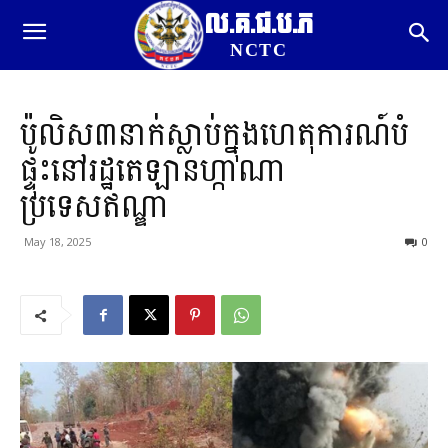
ល.គ.ជ.ប.ភ
NCTC
ប៉ូលិស៣នាក់ស្លាប់ក្នុងហេតុការណ៍បំ
ផ្ទុះនៅរដ្ឋតេឡានហ្កាណា
ប្រទេសឥណ្ឌា
May 18, 2025
0