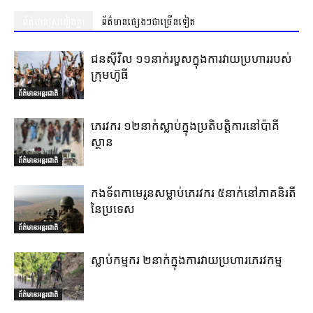
ព័ត៌មានស្រដៀងគ្នា
ព័ត៌មានផ្សេងៗជាច្រើនទៀត
ជនស៊ីវិល ១១នាក់របួសក្នុងការវាយប្រហាររបស់
ក្រុមហ៊ូធី
ព័ត៌មានអន្តរជាតិ
ភេរវករ ១២នាក់ស្លាប់ក្នុងប្រតិបត្តិការនៅប៉ាគី
ស្ថាន
ព័ត៌មានអន្តរជាតិ
កងទ័ពកាមេរូនសម្លាប់ភេរវករ ៥នាក់នៅភាគនិរតី
នៃប្រទេស
ព័ត៌មានអន្តរជាតិ
ស្លាប់កម្មករ ២នាក់ក្នុងការវាយប្រហារភេរវកម្ម
ព័ត៌មានអន្តរជាតិ