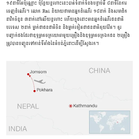
១៩នាទីតែប៉ុណ្ណោះ ប៉ុន្តែយន្តហោះនេះបាត់ទំនាក់ទំនងបន្ទាប់ពី ៨​នាទីនៃការ
ចេញដំណើរ។ លោក Rai និយាយថាមានអ្នកដំណើរ ១៨នាក់ និងសមាជិក
នាវិកចំនួន ៣នាក់នៅលើយន្ដហោះ ហើយក្នុងនោះមានអ្នកដំណើរជនជាតិ
បរទេស ២នាក់ ម្នាក់ជាជនជាតិចិន និងម្នាក់ទៀតជាជនជាតិគុយវ៉ែត។ គួរ
បញ្ជាក់ផងដែរថាឧទ្ធម្ភាគចក្រយោធាមួយគ្រឿងនិងឧទ្ធម្ភាគចក្រឯកជន ២គ្រឿង
ត្រូវបានបញ្ជូនទៅកាន់ទីតាំងនៃតំបន់ភ្នំនោះដើម្បីស្វែងរក។