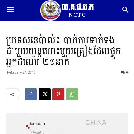
ល.គ.ជ.ប.ភ
NCTC
ប្រទេសនេប៉ាល់៖ បាត់ការទាក់ទង
ជាមួយយន្តហោះមួយគ្រឿងដែលផ្ទុក
អ្នកដំណើរ ២១នាក់
February 24, 2016
0