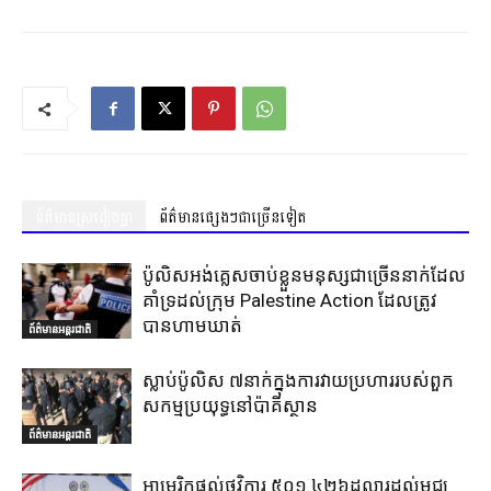
ព័ត៌មានស្រដៀងគ្នា
ព័ត៌មានផ្សេងៗជាច្រើនទៀត
ប៉ូលិសអង់គ្លេសចាប់ខ្លួនមនុស្សជាច្រើននាក់ដែល
គាំទ្រដល់ក្រុម Palestine Action ដែលត្រូវ
បានហាមឃាត់
ព័ត៌មានអន្តរជាតិ
ស្លាប់ប៉ូលិស ៧នាក់ក្នុងការវាយប្រហាររបស់ពួក
សកម្មប្រយុទ្ធនៅប៉ាគីស្ថាន
ព័ត៌មានអន្តរជាតិ
អាមេរិកផ្តល់ថវិការ ៥០១.៤២៦ដុល្លារដល់មជ្ឈ