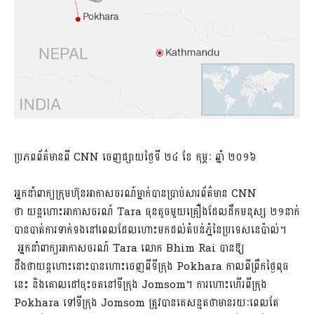
ប្រភពព័ត៌មានពី CNN ចេញផ្សាយថ្ងៃទី ២៤ ខែ កុម្ភៈ ឆ្នាំ ២០១៦
អ្នកនាំពាក្យក្រុមហ៊ុនអាកាសចរណ៍ម្នាក់បានប្រាប់សារព័ត៌មាន CNN
ថា យន្តហោះអាកាសចរណ៍ Tara ធុនតូចមួយគ្រឿងដែលដឹកមនុស្ស ២១នាក់
បានបាត់ការទាក់ទងនៅពេលដែលហោះមកដល់តំបន់ភ្នំនៃប្រទេសនេប៉ាល់។
អ្នកនាំពាក្យអាកាសចរណ៍ Tara លោក Bhim Rai បានឱ្យ
ដឹងថាយន្ដហោះនោះបានហោះចេញពីទីក្រុង Pokhara​ កាលពីព្រឹកថ្ងៃពុធ
នេះ និងគោលដៅចុះចតនៅទីក្រុង Jomsom។ ការហោះហើរពីក្រុង
Pokhara​ ទៅទីក្រុង Jomsom ត្រូវបានគេសន្មតថាមានរយៈពេលតែ