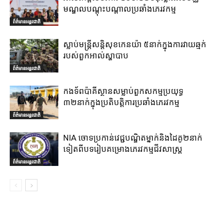
មណ្ឌលបណ្តុះបណ្តាលប្រឆាំងភេរវកម្ម
ព័ត៌មានអន្តរជាតិ
ស្លាប់មន្ត្រីសន្តិសុខកេនយ៉ា ៥នាក់ក្នុងការវាយឆ្មក់
របស់ពួកអាល់ស្ហាបាប
ព័ត៌មានអន្តរជាតិ
កងទ័ពប៉ាគីស្ថានសម្លាប់ពួកសកម្មប្រយុទ្ធ
៣២នាក់ក្នុងប្រតិបត្តិការប្រឆាំងភេរវកម្ម
ព័ត៌មានអន្តរជាតិ
NIA ចោទប្រកាន់វេជ្ជបណ្ឌិតម្នាក់និងដៃគូ២នាក់
ទៀតពីបទរៀបគម្រោងភេរវកម្មជីវសាស្ត្រ
ព័ត៌មានអន្តរជាតិ