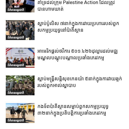
គាំទ្រដល់ក្រុម Palestine Action ដែលត្រូវ
បានហាមឃាត់
ព័ត៌មានអន្តរជាតិ
ស្លាប់ប៉ូលិស ៧នាក់ក្នុងការវាយប្រហាររបស់ពួក
សកម្មប្រយុទ្ធនៅប៉ាគីស្ថាន
ព័ត៌មានអន្តរជាតិ
អាមេរិកផ្តល់ថវិការ ៥០១.៤២៦ដុល្លារដល់មជ្ឈ
មណ្ឌលបណ្តុះបណ្តាលប្រឆាំងភេរវកម្ម
ព័ត៌មានអន្តរជាតិ
ស្លាប់មន្ត្រីសន្តិសុខកេនយ៉ា ៥នាក់ក្នុងការវាយឆ្មក់
របស់ពួកអាល់ស្ហាបាប
ព័ត៌មានអន្តរជាតិ
កងទ័ពប៉ាគីស្ថានសម្លាប់ពួកសកម្មប្រយុទ្ធ
៣២នាក់ក្នុងប្រតិបត្តិការប្រឆាំងភេរវកម្ម
ព័ត៌មានអន្តរជាតិ