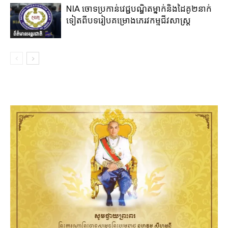
NIA ចោទប្រកាន់វេជ្ជបណ្ឌិតម្នាក់និងដៃគូ២នាក់
ទៀតពីបទរៀបគម្រោងភេរវកម្មជីវសាស្ត្រ
ព័ត៌មានអន្តរជាតិ