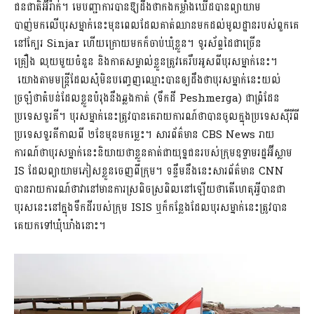
ជនជាតិអ៊ីរ៉ាក់។ មេបញ្ជាការបានឱ្យដឹងថាកងកម្លាំងឃើដបានព្យាយាម
បាញ់មកលើបុរសម្នាក់នេះមុនពេលដែលគាត់ឈានមកដល់មូលដ្ឋានរបស់ពួកគេ
នៅក្បែរ Sinjar ហើយក្រោយមកក៏ចាប់ឃុំខ្លួន។ ទូរស័ព្ទដៃជាច្រើន
គ្រឿង លុយមួយចំនួន និងកាតសម្គាល់ខ្លួនត្រូវគេរឹបអូសពីបុរសម្នាក់នេះ។
យោងតាមមន្រ្តីដែលសុំមិនបញ្ចេញឈ្មោះបានឲ្យដឹងថាបុរសម្នាក់នេះយល់
ច្រឡំថាតំបន់ដែលខ្លួនបំរុងនឹងឆ្លងកាត់ (ទឹកដី Peshmerga) ជាព្រំដែន
ប្រទេសទួរគី។ បុរសម្នាក់នេះត្រូវបានគេរាយការណ៍ថាបានចូលក្នុងប្រទេសស៊ីរីពី
ប្រទេសទួរគីកាលពី ២ខែមុនមកម្លេះ។ សារព័ត៌មាន CBS News រាយ
ការណ៍ថាបុរសម្នាក់នេះនិយាយថាខ្លួនគាត់ជាយុទ្ឋជនរបស់ក្រុមឧទ្ទាមរដ្ឋអ៊ីស្លាម
IS ដែលព្យាយាមភៀសខ្លួនចេញពីក្រុម។ ទន្ទឹមនឹងនេះសារព័ត៌មាន CNN
បានរាយការណ៍ថាវានៅមានការស្រពិចស្រពិលនៅឡើយថាតើហេតុអ្វីបានជា
បុរសនេះនៅក្នុងទឹកដីរបស់ក្រុម ISIS ឬក៏កន្លែងដែលបុរសម្នាក់នេះត្រូវបាន
គេយកទៅឃុំឃាំងនោះ។