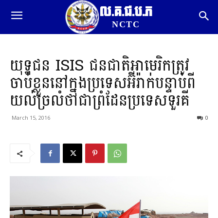
ល.គ.ជ.ប.ភ
NCTC
យុទ្ឋជន ISIS​ ជនជាតិអាមេរិកត្រូវ
ចាប់ខ្លួននៅក្នុងប្រទេសអ៊ីរ៉ាក់បន្ទាប់ពី
យល់ច្រលំថាជាព្រំដែនប្រទេសទួរគី
March 15, 2016
0