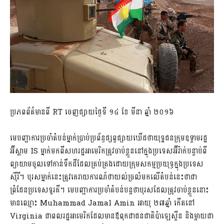
ប្រភពព័ត៌មានពី​ RT ចេញផ្សាយថ្ងៃទី ១៤ ខែ មីនា ឆ្នាំ ២០១៦
មេបញ្ជាការប្រចាំតំបន់ម្នាក់ប្រាប់ប្រព័ន្ធផ្សព្វផ្សាយឃើដថាយុទ្ឋជនក្រុមឧទ្ទាមរដ្ឋ
អ៊ីស្លាម IS ម្នាក់មកពីសហរដ្ឋអាមេរិកត្រូវចាប់ខ្លួននៅក្នុងប្រទេសអ៊ីរ៉ាក់បន្ទាប់ពី
ព្យាយាមចូលទៅកាន់ទឹកដីដែលគ្រប់គ្រងដោយក្រុមសកម្មប្រយុទ្ធក្នុងប្រទេស
ស៊ីរី។ បុរសម្នាក់នេះត្រូវគេរាយការណ៍ថាយល់ច្រលំមកលើតំបន់នេះថាជា
ព្រំដែនប្រទេសទួរគី។ មេបញ្ជាការប្រចាំតំបន់បន្តថាបុរសដែលត្រូវចាប់ខ្លួននោះ
មានឈ្មោះ Muhammad Jamal Amin អាយុ ២៧ឆ្នាំ កើតនៅ
Virginia ជាពលរដ្ឋអាមេរិកដែលមានឪពុកជាជនជាតិប៉ាឡេស្ទីន និងម្តាយជា