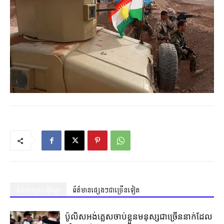
ព័ត៌មានស្រដៀងគ្នា
ព័ត៌មានផ្សេងៗជាច្រើនទៀត
ប៉ូលិសអង់គ្លេសចាប់ខ្លួនមនុស្សជាច្រើននាក់ដែល