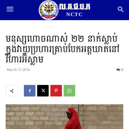
ល.គ.ជ.ប.ភ
NCTC
មនុស្សហោចណាស់ ២២ នាក់ស្លាប់
ក្នុងវាយប្រហារគ្រាប់បែកអត្តឃាតនៅ
វិហារអ៊ីស្លាម
March 17, 2016
0