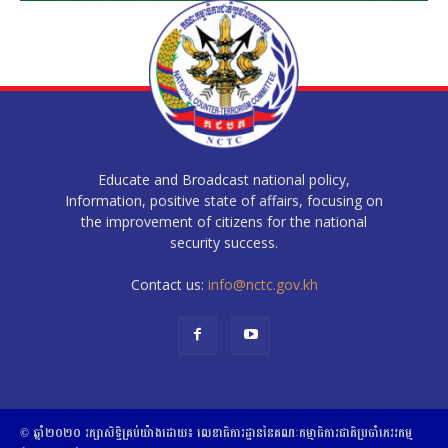
Educate and Broadcast national policy,
Information, positive state of affairs, focusing on
the improvement of citizens for the national
security success.
Contact us:
info@nctc.gov.kh
© ឆ្នាំ២០២០​ ​រក្សាសិទ្ធិ​គ្រប់យ៉ាង​ដោយ​៖​ ​លេខាធិការដ្ឋាននៃគណៈកម្មាធិការជាតិប្រចាំភេរវកម្ម