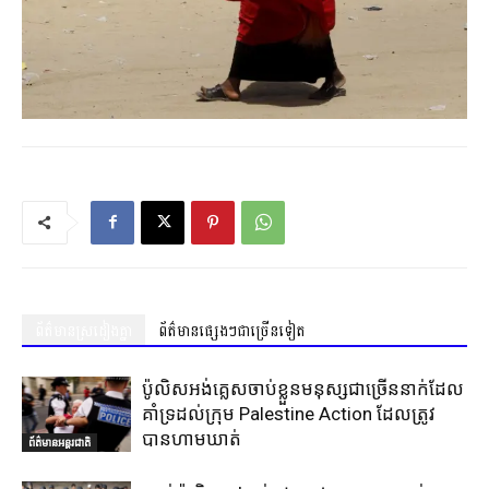
ព័ត៌មានស្រដៀងគ្នា
ព័ត៌មានផ្សេងៗជាច្រើនទៀត
ប៉ូលិសអង់គ្លេសចាប់ខ្លួនមនុស្សជាច្រើននាក់ដែល
គាំទ្រដល់ក្រុម Palestine Action ដែលត្រូវ
បានហាមឃាត់
ព័ត៌មានអន្តរជាតិ