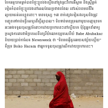
បែកអត្តឃាតម្នាក់បានបំផ្ទុះខ្លួនឯងឡើងនៅក្នុងព្រះវិហារអ៊ីស្លាម និងស្រ្តីម្នាក់
ទៀតក៏បានបំផ្ទុះខ្លួនឯងនៅពេលដែលប្រជាជនដែល នៅរស់រានមានជីវិត
ព្យាយាមរត់គេចខ្លួននោះ។ មានមនុស្ស ១៧ នាក់ផ្សេងទៀតរងរបួសនិងត្រូវ
បញ្ជូនទៅកាន់មន្ទីរពេទ្យដើម្បីព្យាបាល។ មិនទាន់មានក្រុមណាមួយចេញមុខមក
អះអាងទទួលខុសត្រូវចំពោះការវាយប្រហារនេះនៅឡើយទេ ប៉ុន្តែអ្នកនាំពាក្យ
ក្រសួងការពារជាតិប្រទេសនីហ្សេរីយ៉ាលោកឧត្តមសេនីយ៍ Rabe Abubakar
និយាយប្រាប់កាសែត Newsweek ថា “មិនមានអ្វីគួរអោយសង្ស័យឡើយ”
គឺក្រុម Boko Haram ជាអ្នកទទួលខុសត្រូវលើការវាយប្រហារនេះ។