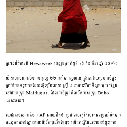
ប្រភពព័ត៌មានពី​ Newsweek ចេញផ្សាយថ្ងៃទី ១៦ ខែ មីនា ឆ្នាំ ២០១៦ៈ
យ៉ាងហោចណាស់មានមនុស្ស ២២ នាក់បានស្លាប់នៅក្នុងការវាយប្រហារបំផ្ទុះ
គ្រាប់បែកអត្តឃាតដែលធ្វើឡើងដោយ ស្រ្តី ២ នាក់នៅវិហាអ៊ីស្លាមមួយកន្លែង
នៅជាយក្រុង Maiduguri ដែលជាទីក្រុងកំណើតរបស់ក្រុម Boko​
Haram។
យោងតាមសារព័ត៌មាន AP អោយដឹងថា ប្រជាពលរដ្ឋដែលគោរពប្រណិប័តបាន
ចូលរួមការអធិស្ឋានកាលពីព្រឹកព្រលឹមថ្ងៃពុធ ហើយស្រ្តីដែលជាជនបំផ្ទុះគ្រាប់