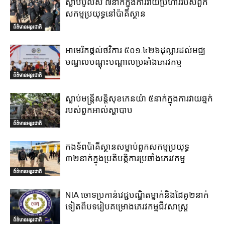
ស្លាប់ប៉ូលិស ៧នាក់ក្នុងការវាយប្រហាររបស់ពួក
សកម្មប្រយុទ្ធនៅប៉ាគីស្ថាន
ព័ត៌មានអន្តរជាតិ
អាមេរិកផ្តល់ថវិការ ៥០១.៤២៦ដុល្លារដល់មជ្ឈ
មណ្ឌលបណ្តុះបណ្តាលប្រឆាំងភេរវកម្ម
ព័ត៌មានអន្តរជាតិ
ស្លាប់មន្ត្រីសន្តិសុខកេនយ៉ា ៥នាក់ក្នុងការវាយឆ្មក់
របស់ពួកអាល់ស្ហាបាប
ព័ត៌មានអន្តរជាតិ
កងទ័ពប៉ាគីស្ថានសម្លាប់ពួកសកម្មប្រយុទ្ធ
៣២នាក់ក្នុងប្រតិបត្តិការប្រឆាំងភេរវកម្ម
ព័ត៌មានអន្តរជាតិ
NIA ចោទប្រកាន់វេជ្ជបណ្ឌិតម្នាក់និងដៃគូ២នាក់
ទៀតពីបទរៀបគម្រោងភេរវកម្មជីវសាស្ត្រ
ព័ត៌មានអន្តរជាតិ