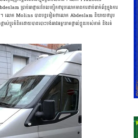
lam ប្រាប់អាជ្ញាធរ​បែលហ្ស៊ិក​ថារូបលោកមាន​ការ​ជាប់​ពាក់​ព័ន្ធក្នុងការ
ុងប៉ារីស​។ លោក Molins បានបន្តទៀតថាលោក Abdeslam និយាយថារូប
ស់ប្តូរគំនិតដោយបានបោះបង់​អាវ​អត្ត​ឃាតផ្ទាល់ខ្លួនរបស់គាត់ និងរត់