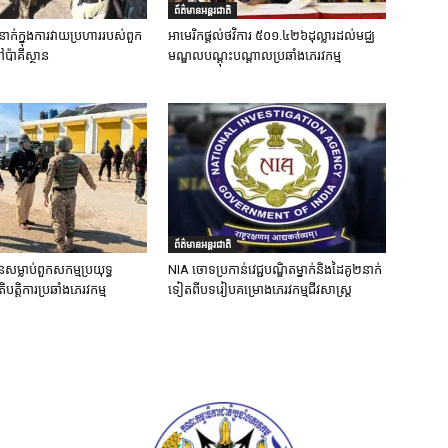
ព័ត៌មានអន្តរជាតិ
នាក់ក្នុងការវាយប្រហាររបស់ពួក
អាមេរិកផ្តល់ថវិការ ៥០១.៤២៦ដុល្លារដល់មជ្ឈ
ៅប៉ាគីស្ថាន
មណ្ឌលបណ្តុះបណ្តាលប្រឆាំងភេរវកម្ម
ព័ត៌មានអន្តរជាតិ
នសម្លាប់ពួកសកម្មប្រយុទ្ធ
NIA ចោទប្រកាន់វេជ្ជបណ្ឌិតម្នាក់និងដៃគូ២នាក់
ិបត្តិការប្រឆាំងភេរវកម្ម
ទៀតពីបទរៀបគម្រោងភេរវកម្មជីវសាស្ត្រ