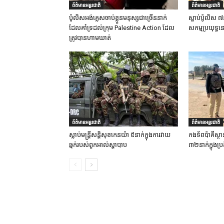
ព័ត៌មានអន្តរជាតិ
ព័ត៌មានអន្តរជាតិ
ប៉ូលិសអង់គ្លេសចាប់ខ្លួនមនុស្សជាច្រើននាក់
ស្លាប់ប៉ូលិស ៧
ដែលគាំទ្រដល់ក្រុម Palestine Action ដែល
សកម្មប្រយុទ្ធន
ត្រូវបានហាមឃាត់
ព័ត៌មានអន្តរជាតិ
ព័ត៌មានអន្តរជាតិ
ស្លាប់មន្ត្រីសន្តិសុខកេនយ៉ា ៥នាក់ក្នុងការវាយ
កងទ័ពប៉ាគីស្ថា
ឆ្មក់របស់ពួកអាល់ស្ហាបាប
៣២នាក់ក្នុងប្រត