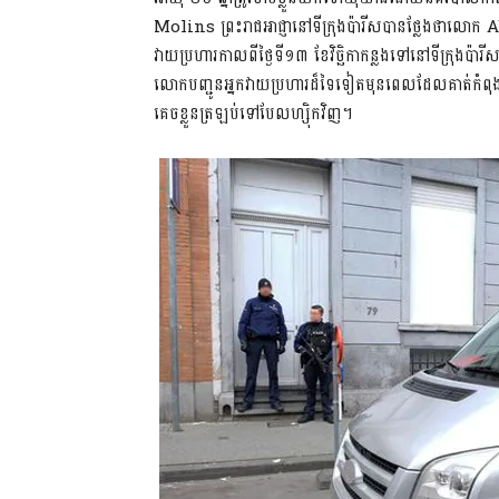
Molins ព្រះរាជអាជ្ញានៅទីក្រុងប៉ារីសបានថ្លែងថាលោក Abdes
វាយប្រហារកាលពីថ្ងៃទី១៣ ខែវិច្ឆិកាកន្លងទៅនៅទីក្រ
លោក​បញ្ជូនអ្នកវាយប្រហារដ៏ទៃទៀតមុនពេលដែលគាត់កំពុងផ្លា
គេចខ្លួនត្រឡប់ទៅបែលហ្ស៊ិកវិញ។