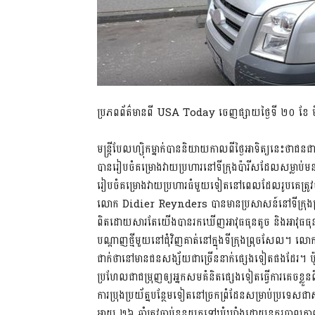
ប្រភពព័ត៌មានពី USA Today ចេញផ្សាយថ្ងៃទី ២០ ខែ​ មី
មន្ត្រីបែលហ្ស៊ិកម្នាក់បាននិយាយកាលពីថ្ងៃអាទិត្យនេះ
បាន​រៀប​ចំ​គម្រោង​វាយប្រហារនៅទីក្រុងប៉ារីសដែលសម្លាប់មន
រៀបចំគម្រោងវាយប្រហារធំមួយទៀតនៅពេលដែលរូបគេត្រូវចាប់ខ
លោក Didier Reynders បានមានប្រសាសន៍នៅទីក្រុងព្រុចសែ
ពិតដោយសារតែយើងបានរកឃើញអាវុធធុនតូច និងអាវុធធុនធ្ងន
បណ្តាញថ្មីមួយនៅជុំវិញគាត់នៅក្នុងទីក្រុងព្រុចសែល។ លោក
ជាក់ថានៅមានជនសង្ស័យជាច្រើននាក់ផ្សេងទៀតផងដែរ។
ប្រហែលជាជម្រុញឲ្យអ្នកសមគំនិតផ្សេងទៀត​ធ្វើការគេចខ្លួន​ពី
ការប្រុងប្រយ័ត្នបន្ថែមទៀតនៅ​ច្រកព្រំដែន​សម្រាប់​ប្រទ
អាយុ ២៦ ឆ្នាំត្រូវចាប់ខ្លួនយកទៅឃុំឃាំងដោយនគរបាលកា