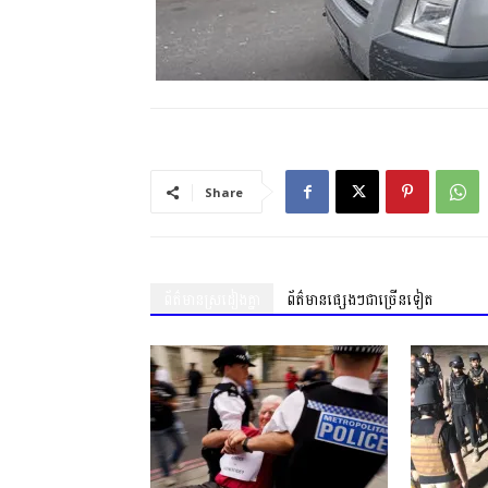
Share
ព័ត៌មានស្រដៀងគ្នា
ព័ត៌មានផ្សេងៗជាច្រើនទៀត