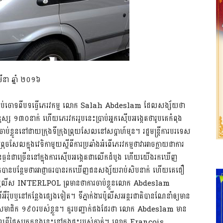
នា ឆ្នាំ ២០១៦
ថាជនជាប់ចោទពីបទធ្វើភេរវកម្ម លោក Salah Abdeslam ដែលសង្ស័យ​ថា​
ុស្ស ១៣០នាក់ ហើយភេរវកររូបនេះ​ប្រាប់អ្នកស៊ើបអង្កេត​ថារូប​គេ​​កំពុង
្លួននៅជាយក្រុងទីក្រុងព្រុយសែលនៅ​សប្តាហ៍​មុន។ រដ្ឋមន្រ្តីការបរទេស
លក្នុងវេទិកាមួយស្តីពីការប្រឆាំងអំពើភេរវកម្ម​ថាវាអាចក្លាយជាការ
់ជាច្រើន​នៅក្នុងការស៊ើបអង្កេត​ជាលើក​ដំបូង​ ​ហើយ​យើង​រកឃើញ
បានបន្ថែមថា​អាជ្ញាធរបានរកឃើញ​ជន​សង្ស័យ​​​រាប់​សិប​​នាក់ ហើយគេជឿ
 ប៉ូលីស INTERLPOL ព្រមានថាការចាប់ខ្លួនលោក Abdeslam
​អឺរ៉ុប​ឬ​នៅកន្លែងផ្សេងទៀត។ ទីភ្នាក់ងារប៉ូលីសអន្តរជាតិបានណែនាំឲ្យមាន
េស​​​ជា​សមាជិក ១៩០របស់ខ្លួន។ គួរបញ្ជាក់ផងដែរថា លោក Abdeslam មាន
លពីថ្ងៃសុក្រកន្លងនេះ​នៅក្នុងផ្ទះរបស់គាត់។ លោក Francois