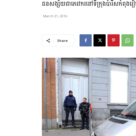
ជនសង្ស័យជាភេរវករនៅទីក្រុងប៉ារីសកំពុងរៀ
March 21, 2016
Share