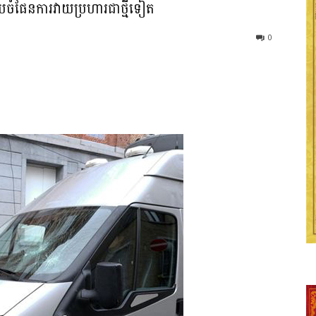
បចំផែនការវាយប្រហារជាថ្មីទៀត
0