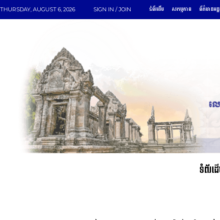
ទំព័រដើម
សកម្មភាព
ព័ត៌មានអន្
THURSDAY, AUGUST 6, 2026
SIGN IN / JOIN
ទំព័រដ