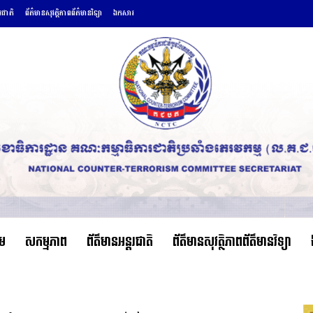
តរជាតិ
ព័ត៌មានសុវត្ថិភាពព័ត៌មានវិទ្យា
ឯកសារ
ើម
សកម្មភាព
ព័ត៌មានអន្តរជាតិ
ព័ត៌មានសុវត្ថិភាពព័ត៌មានវិទ្យា