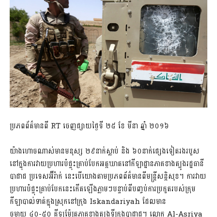
ប្រភពព័ត៌មានពី​ RT ចេញផ្សាយថ្ងៃទី ២៥ ខែ មីនា ឆ្នាំ ២០១៦
យ៉ាងហោចណាស់មានមនុស្ស ២៩នាក់ស្លាប់ និង ៦០នាក់ផ្សេងទៀតរងរបួស
នៅក្នុងការវាយប្រហារបំផ្ទុះគ្រាប់បែកអត្តឃាតនៅកីឡាដ្ឋានភាគខាងត្បូងរដ្ឋធានី
បាដាដ ប្រទេសអ៊ីរ៉ាក់ នេះបើយោងតាមប្រភពព័ត៌មានពីមន្រ្តីសន្តិសុខ។ ការវាយ
ប្រហារបំផ្ទុះគ្រាប់បែកនេះកើតឡើងភ្លាមៗបន្ទាប់ពីបញ្ចប់ការប្រកួតរបស់ក្រុម
កីឡាបាល់ទាត់ក្នុងស្រុកនៅក្រុង Iskandariyah ដែលមាន
ចម្ងាយ ៤០-៥០ គីឡូម៉ែត្រភាគខាងត្បូងទីក្រុងបាដាដ។ លោក Al-Asriya