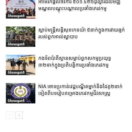
អាមេរិកផ្តល់ថវិការ ៥០១.៤២៦ដុល្លារដល់មជ្ឈ
មណ្ឌលបណ្តុះបណ្តាលប្រឆាំងភេរវកម្ម
ព័ត៌មានអន្តរជាតិ
ស្លាប់មន្ត្រីសន្តិសុខកេនយ៉ា ៥នាក់ក្នុងការវាយឆ្មក់
របស់ពួកអាល់ស្ហាបាប
ព័ត៌មានអន្តរជាតិ
កងទ័ពប៉ាគីស្ថានសម្លាប់ពួកសកម្មប្រយុទ្ធ
៣២នាក់ក្នុងប្រតិបត្តិការប្រឆាំងភេរវកម្ម
ព័ត៌មានអន្តរជាតិ
NIA ចោទប្រកាន់វេជ្ជបណ្ឌិតម្នាក់និងដៃគូ២នាក់
ទៀតពីបទរៀបគម្រោងភេរវកម្មជីវសាស្ត្រ
ព័ត៌មានអន្តរជាតិ