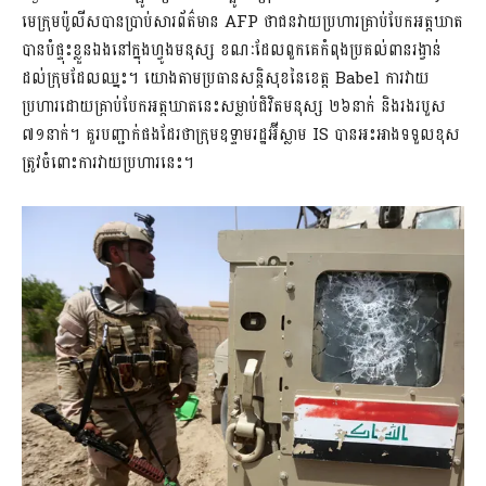
មេក្រុមប៉ូលីសបានប្រាប់សារព័ត៌មាន AFP ថាជនវាយប្រហារគ្រាប់បែកអត្តឃាត
បានបំផ្ទុះខ្លួនឯងនៅក្នុងហ្វូងមនុស្ស ខណៈដែលពួកគេកំពុងប្រគល់ពានរង្វាន់
ដល់ក្រុមដែលឈ្នះ។ យោងតាមប្រធានសន្ដិសុខនៃខេត្ត Babel ការវាយ
ប្រហារដោយគ្រាប់បែកអត្តឃាតនេះសម្លាប់ជិវិតមនុស្ស ២៦នាក់ និងរងរបួស
៧១នាក់។ គួរបញ្ជាក់ផងដែរថាក្រុមឧទ្ទាមរដ្ឋអ៊ីស្លាម IS បានអះអាងទទួលខុស
ត្រូវចំពោះការវាយប្រហារនេះ។