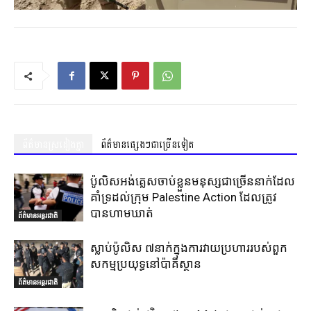
ព័ត៌មានស្រដៀងគ្នា
ព័ត៌មានផ្សេងៗជាច្រើនទៀត
ប៉ូលិសអង់គ្លេសចាប់ខ្លួនមនុស្សជាច្រើននាក់ដែល
គាំទ្រដល់ក្រុម Palestine Action ដែលត្រូវ
បានហាមឃាត់
ព័ត៌មានអន្តរជាតិ
ស្លាប់ប៉ូលិស ៧នាក់ក្នុងការវាយប្រហាររបស់ពួក
សកម្មប្រយុទ្ធនៅប៉ាគីស្ថាន
ព័ត៌មានអន្តរជាតិ