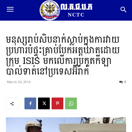
ល.គ.ជ.ប.ភ
NCTC
មនុស្សរាប់សិបនាក់ស្លាប់ក្នុងការវាយ
ប្រហារបំផ្ទុះគ្រាប់បែកអត្តឃាតដោយ
ក្រុម ISIS មកលើការប្រកួតកីឡា
បាល់ទាត់នៅប្រទេសអ៊ីរ៉ាក់
March 26, 2016
0