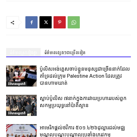
ព័ត៌មានស្រដៀងគ្នា
ព័ត៌មានផ្សេងៗជាច្រើនទៀត
ប៉ូលិសអង់គ្លេសចាប់ខ្លួនមនុស្សជាច្រើននាក់ដែល
គាំទ្រដល់ក្រុម Palestine Action ដែលត្រូវ
បានហាមឃាត់
ព័ត៌មានអន្តរជាតិ
ស្លាប់ប៉ូលិស ៧នាក់ក្នុងការវាយប្រហាររបស់ពួក
សកម្មប្រយុទ្ធនៅប៉ាគីស្ថាន
ព័ត៌មានអន្តរជាតិ
អាមេរិកផ្តល់ថវិការ ៥០១.៤២៦ដុល្លារដល់មជ្ឈ
មណ្ឌលបណ្តុះបណ្តាលប្រឆាំងភេរវកម្ម