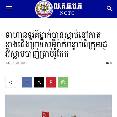
ល.គ.ជ.ប.ភ
NCTC
ទាហានទួរគីម្នាក់បានស្លាប់នៅភាគ
ខាងជើងប្រទេសអ៊ីរ៉ាក់បន្ទាប់ពីក្រុមរដ្ឋ
អ៊ីស្លាមបាញ់គ្រាប់រ៉ូកែត
March 28, 2016
0