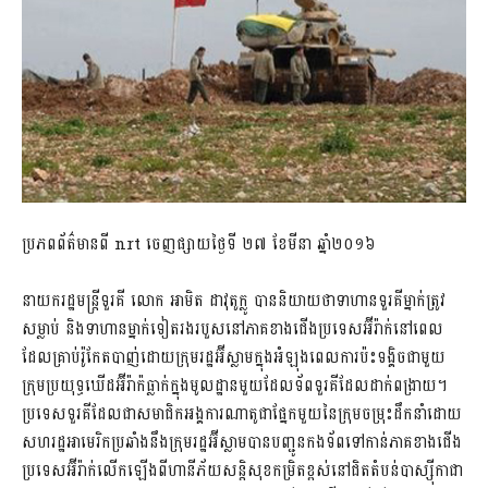
ប្រភពព័ត៌មានពី nrt ចេញផ្សាយថ្ងៃទី ២៧ ខែមីនា ឆ្នាំ២០១៦
នាយករដ្ឋមន្រ្តីទួរគី លោក អាមិត ដាវុតូក្លូ បាននិយាយថាទាហានទួរគីម្នាក់ត្រូវ
សម្លាប់ និងទាហានម្នាក់ទៀតរងរបួសនៅភាគខាងជើងប្រទេសអ៊ីរ៉ាក់នៅពេល
ដែលគ្រាប់រ៉ូកែតបាញ់ដោយក្រុមរដ្ឋអ៊ីស្លាមក្នុងអំឡុងពេលការប៉ះទង្គិចជាមួយ
ក្រុមប្រយុទ្ធឃើដអ៊ីរ៉ាក៉ធ្លាក់​ក្នុងមូលដ្ឋានមួយដែលទ័ពទួរគីដែលដាក់ពង្រាយ។
ប្រទេសទួរគីដែលជា​សមាជិក​​អង្គការ​ណាតូជាផ្នែកមួយនៃក្រុមចម្រុះដឹកនាំដោយ
សហរដ្ឋអាមេរិកប្រឆាំងនឹង​ក្រុមរដ្ឋអ៊ីស្លាមបានបញ្ជូនកងទ័ពទៅកាន់ភាគខាងជើង
ប្រទេសអ៊ីរ៉ាក់លើកឡើង​ពីហានីភ័យ​សន្ដិសុខ​កម្រិតខ្ពស់នៅជិតតំបន់បាស្ស៊ីកាជា