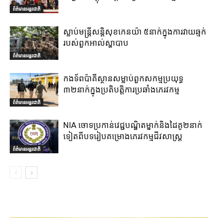
ព័ត៌មានអន្តរជាតិ
ស្លាប់មន្ត្រីសន្តិសុខកេនយ៉ា ៥នាក់ក្នុងការវាយឆ្មក់
របស់ពួកអាល់ស្ហាបាប
ព័ត៌មានអន្តរជាតិ
កងទ័ពប៉ាគីស្ថានសម្លាប់ពួកសកម្មប្រយុទ្ធ
៣២នាក់ក្នុងប្រតិបត្តិការប្រឆាំងភេរវកម្ម
ព័ត៌មានអន្តរជាតិ
NIA ចោទប្រកាន់វេជ្ជបណ្ឌិតម្នាក់និងដៃគូ២នាក់
ទៀតពីបទរៀបគម្រោងភេរវកម្មជីវសាស្ត្រ
ព័ត៌មានអន្តរជាតិ