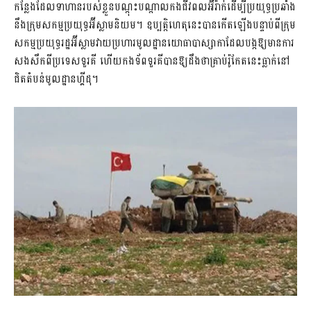
កន្លែងដែលទាហានរបស់ខ្លួនបណ្តុះបណ្តាលកងជីវពលអ៊ីរ៉ាក់ដើម្បីប្រយុទ្ធប្រឆាំង
នឹងក្រុមសកម្មប្រយុទ្ធអ៊ីស្លាមនិយម។ ឧប្បត្តិហេតុ​​នេះ​បានកើតឡើងបន្ទាប់ពីក្រុម
សកម្មប្រយុទ្ធរដ្ឋអ៊ីស្លាមវាយប្រហារមូលដ្ឋានយោធាបាស្សាកាដែលបង្កឱ្យមានការ
សងសឹកពីប្រទេសទួរគី ហើយកងទ័ពទួរគីបានឱ្យដឹងថាគ្រាប់រ៉ូកែតនេះធ្លាក់នៅ
ជិតតំបន់មូលដ្ឋានហ្គីដុ។