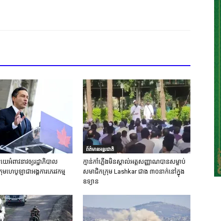
ព័ត៌មានអន្តរជាតិ
េអំពាវនាវឲ្យរដ្ឋាភិបាល
ក្មាន់កាំភ្លើងមិនស្គាល់អត្តសញ្ញាណបានសម្លាប់
ុមហេបូឡាជាអង្គការភេរវកម្ម
សមាជិកក្រុម Lashkar ជាង ៣០នាក់នៅក្នុង
ឧទ្យាន