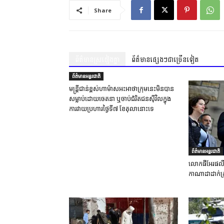
Share
ព័ត៌មានស្រដៀងគ្នា
ព័ត៌មានផ្សេងៗជាច្រើនទៀត
ព័ត៌មានអន្តរជាតិ
មន្ត្រីជាន់ខ្ពស់ហាម៉ាសអះអាថាក្រុមនេះមិនបាន
សម្លាប់ដោយចេតនា ឬចាប់ជំរិតជនស៊ីវិលក្នុង
ការវាយប្រហារថ្ងៃទី៧ ខែតុលានោះទេ
ព័ត៌មានអន្តរជាតិ
លោកផីអែរផលីយ
កាណាដាដាក់ក្រ