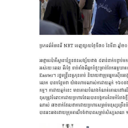
ប្រភពព័ត៌មានពី NRT ចេញផ្សាយថ្ងៃទី​៣០ ខែមីនា ឆ្នាំ​២
អាជ្ញាធរប៉ាគីស្ថានឃុំខ្លួនជនសង្ស័យជាង ៥ពាន់នាក់បន្ទាប
អស់រយៈពេល ពីរថ្ងៃ ចាប់តាំងពីអ្នកបំផ្ទុះគ្រាប់បែកអត្តឃ
Easter។ រដ្ឋមន្រ្តីខេត្តភុនចាប់ និយាយថាក្រុមអ្នកស៊ើ
លោក បានបន្ថែមថា យ៉ាងហោចណាស់ការវាយឆ្មក់ ១៦០ដងត្រូវធ្
កម្ម។ ការវាយឆ្មក់នេះ មានគោលបំណងកំណត់គោលដៅលើជនស
ខុសត្រូវចំពោះការវាយប្រហារដែលបានបង្កការគំរាមកំហែងថ្មីក
ណាស់ ៧២នាក់ដែលជាការវាយប្រហារសម្លាប់មនុស្សច្រើនបំផុ
បានអះអាងដោយក្រុមតាលីបង់ថាបានសម្លាប់សិស្សសាលា