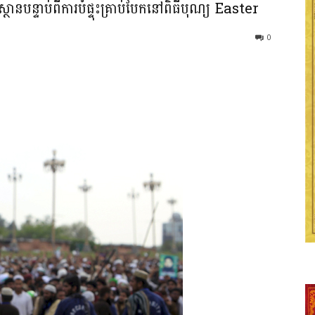
ាគីស្ថាន​បន្ទាប់ពីការបំផ្ទុះគ្រាប់បែកនៅពិធីបុណ្យ Easter
0