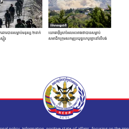
ព័ត៌មានអន្តរជាតិ
រវករបានសម្លាប់មនុស្ស ២នាក់
យោធាអ៊ីស្រាអែលអះអាងថាបានសម្លាប់
ស្មៀរ
សមាជិកក្រុមសកម្មប្រយុទ្ធហេបូឡានៅលីបង់
al policy, Information, positive state of affairs, focusing on the im