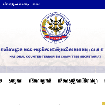
ព័ត៌មានសុវត្ថិភាពព័ត៌មានវិទ្យា
ឯកសារ
ើម
សកម្មភាព
ព័ត៌មានអន្តរជាតិ
ព័ត៌មានសុវត្ថិភាពព័ត៌មានវិទ្យា