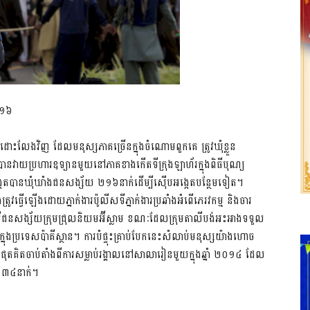
០១៦
់មកដោះលែងវិញ ដែលមនុស្សភាគច្រើន​ក្នុងចំណោមពួកគេ ត្រូវឃុំខ្លួន
ាតបានវាយប្រហារ​ឧទ្យាន​មួយនៅភាគខាងកើតទីក្រុងឡាហ័រក្នុងពិធីបុណ្យ
បអង្កេតបានឃុំឃាំងជនសង្ស័យ ២១៦នាក់ដើម្បីស៊ើបអង្កេតបន្ថែមទៀត។
វើឡើងដោយភ្នាក់ងារប៉ូលីសទីភ្នាក់ងារ​ប្រឆាំងអំពើភេរវកម្ម និងចារ
ង្ស័យក្រុ​ម​ជ្រុលនិយមអ៊ីស្លាម ខណៈដែលក្រុមតាលីបង់អះអាងទទួល
្នុងប្រទេសប៉ាគីស្ថាន។ ការបំផ្ទុះគ្រាប់បែកនេះសំលាប់មនុស្ស​យ៉ាងហោច
តគិតចាប់តាំងពីការ​សម្លាប់​រង្គាលនៅសាលារៀនមួយក្នុងឆ្នាំ ២០១៤ ​ដែល
 ១៣៤នាក់។