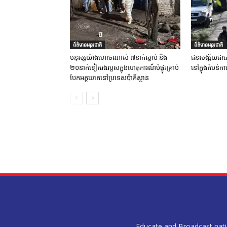
ព័ត៌មានអន្តរជាតិ
ព័ត៌មានអន្តរជាតិ
មនុស្សយ៉ាងហោចណាស់ ៧នាក់ស្លាប់ និង
ជនសង្ស័យជាភេ
២០នាក់ទៀតរងរបួសក្នុងហេតុការណ៍បំផ្ទុះគ្រាប់
នៅក្នុងតំបន់កា
បែកអត្តឃាតនៅប្រទេសប៉ាគីស្ថាន
Educate and Broadcast nation