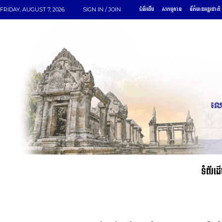
ទំព័រដើម
សកម្មភាព
ព័ត៌មានអន្តរជាតិ
FRIDAY, AUGUST 7, 2026
SIGN IN / JOIN
ទំព័រដ