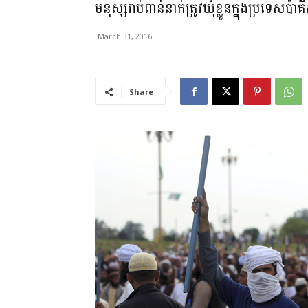
មនុស្សរាប់ពាន់នាក់ត្រូវឃុំខ្លួន​ក្នុងប្រទេសប៉
March 31, 2016
Share