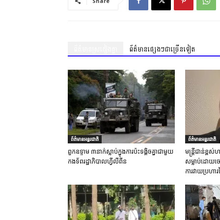
Share
ព័ត៌មានស្រដៀងគ្នា
ព័ត៌មានផ្សេងៗជាច្រើនទៀត
ព័ត៌មានអន្តរជាតិ
ព័ត៌មានអន្តរជាតិ
ពួកឧទ្ទាម ៣នាក់ស្លាប់ក្នុងការប៉ះទង្គិចគ្នាជាមួយ
មន្ត្រីជាន់ខ្ព
កងទ័ពរដ្ឋាភិបាលហ្វីលីពីន
សម្លាប់ដោយចេត
ការវាយប្រហារ