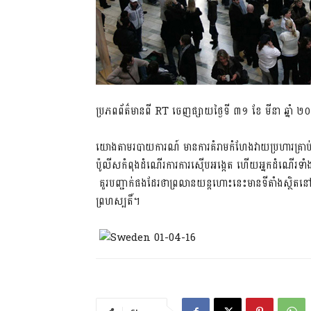
ប្រភពព័ត៌មានពី​ RT ចេញផ្សាយថ្ងៃទី ៣១ ខែ មីនា ឆ្នាំ 
យោងតាមរបាយការណ៍ មានការគំរាមកំហែងវាយប្រហារគ្រាប
ប៉ូលីសកំពុងដំណើរការការស៊ើបអង្កេត ហើយអ្នកដំណើរទាំង
គួរបញ្ជាក់ផងដែរថាព្រលានយន្តហោះនេះមានទីតាំងស្ថិតនៅក្
ព្រហស្បតិ៍។