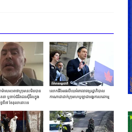
ព័ត៌មានអន្តរជាតិ
ស់ហាម៉ាសអះអាថាក្រុមនេះមិនបាន
លោកផីអែរផលីយេអំពាវនាវឲ្យរដ្ឋាភិបាល
នា ឬចាប់ជំរិតជនស៊ីវិលក្នុង
កាណាដាដាក់ក្រុមហេបូឡាជាអង្គការភេរវកម្ម
ថ្ងៃទី៧ ខែតុលានោះទេ