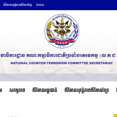
ព័ត៌មានសុវត្ថិភាពព័ត៌មានវិទ្យា
ឯកសារ
ើម
សកម្មភាព
ព័ត៌មានអន្តរជាតិ
ព័ត៌មានសុវត្ថិភាពព័ត៌មានវិទ្យា