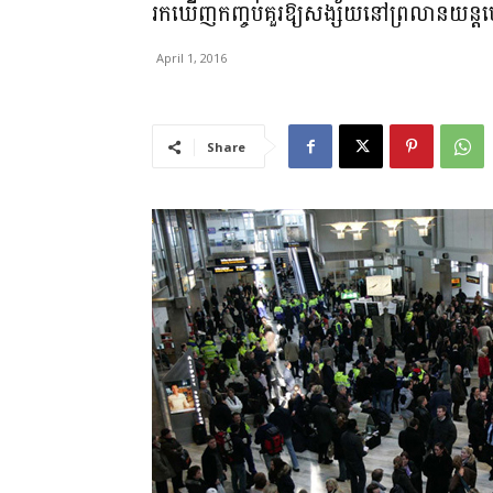
រកឃើញកញ្ចប់គួរឱ្យសង្ស័យនៅព្រលានយន្ត
April 1, 2016
Share