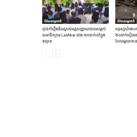
ព័ត៌មានអន្តរជាតិ
ព័ត៌មានអន្តរជាតិ
ក្មាន់កាំភ្លើងមិនស្គាល់អត្តសញ្ញាណបានសម្លាប់
មនុស្សយ៉ាងហោ
សមាជិកក្រុម Lashkar ជាង ៣០នាក់នៅក្នុង
២០នាក់ទៀតរងរប
ឧទ្យាន
បែកអត្តឃាតនៅ