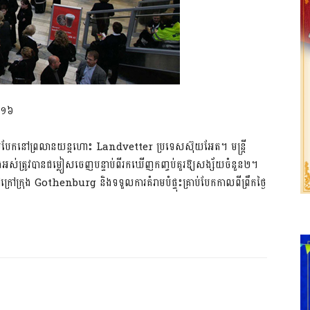
២០១៦
់បែកនៅព្រលានយន្តហោះ Landvetter ប្រទេសស៊ុយអែត។ មន្ត្រី
អស់ត្រូវបានជម្លៀសចេញបន្ទាប់ពីរកឃើញកញ្ចប់គួរឱ្យសង្ស័យចំនួន២។
រៅក្រុង Gothenburg និងទទួលការគំរាមបំផ្ទុះគ្រាប់បែកកាលពីព្រឹកថ្ងៃ