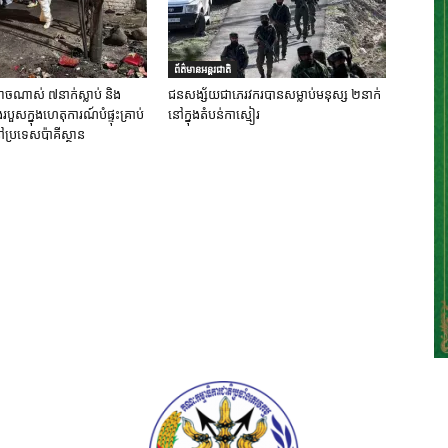
ព័ត៌មានអន្តរជាតិ
ចណាស់ ៧នាក់ស្លាប់ និង
ជនសង្ស័យជាភេរវករបានសម្លាប់មនុស្ស ២នាក់
ួសក្នុងហេតុការណ៍បំផ្ទុះគ្រាប់
នៅក្នុងតំបន់កាស្មៀរ
ប្រទេសប៉ាគីស្ថាន