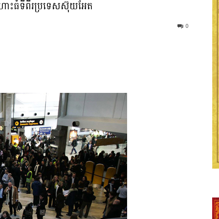
ហោះធំទីពីរប្រទេសស៊ុយអែត
0