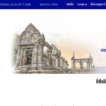
ទំព័រដើម
សកម្មភាព
ព័ត៌មានអន្តរជាតិ
FRIDAY, AUGUST 7, 2026
SIGN IN / JOIN
ទំព័រដ