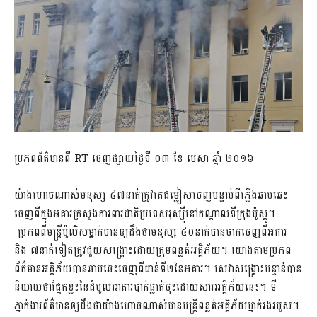
ប្រភពព័ត៌មានពី​ RT ចេញផ្សាយថ្ងៃទី ០៣ ខែ មេសា ឆ្នាំ ២០១៦
យ៉ាងហោចណាស់មនុស្ស ៤៧នាក់ត្រូវគេជម្លៀសចេញបន្ទាប់ពីភ្លើងឆាបឆេះ
ចេញពីក្នុងអគារក្រសួងការពារជាតិប្រទេសរុស្ស៊ីនៅកណ្តាលទីក្រុងម៉ូស្គូ។
ប្រភពពីមន្រ្តីប៉ូលិសម្នាក់បានឲ្យដឹងថាមនុស្ស ៤០នាក់បានចាកចេញពីអគារ
និង ៧នាក់ទៀតត្រូវជួយសង្គ្រោះដោយក្រុមពន្លត់អគ្គិភ័យ។ យោងតាមប្រភព
ព័ត៌មានអគ្គិភ័យបានឆាបឆេះចេញពីជាន់ទី២នៃអគារ។ សេវាសង្គ្រោះបន្ទាន់បាន
និយាយថាផ្នែកខ្លះនៃដំបូលអាគារបាក់ធ្លាក់ចុះដោយសារអគ្គិភ័យនេះ។ ទី
ភ្នាក់ងារព័ត៌មានឲ្យដឹងថាយ៉ាងហោចណាស់មានមន្រ្តីពន្លត់អគ្គិភ័យម្នាក់រងរបួស។