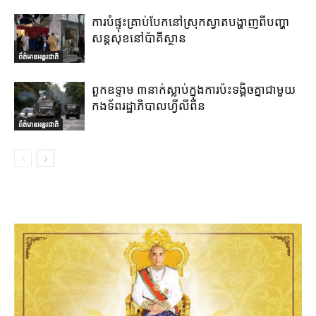
ការបំផ្ទុះគ្រាប់បែកនៅស្រុកស្វាតបង្ហាញពីបញ្ហា
សន្តសុខនៅប៉ាគីស្ថាន
ព័ត៌មានអន្តរជាតិ
ពួកឧទ្ទាម ៣នាក់ស្លាប់ក្នុងការប៉ះទង្គិចគ្នាជាមួយ
កងទ័ពរដ្ឋាភិបាលហ្វីលីពីន
ព័ត៌មានអន្តរជាតិ