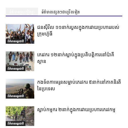
ព័ត៌មានស្រដៀងគ្នា
ព័ត៌មានផ្សេងៗជាច្រើនទៀត
ជនស៊ីវិល ១១នាក់របួសក្នុងការវាយប្រហាររបស់
ក្រុមហ៊ូធី
ព័ត៌មានអន្តរជាតិ
ភេរវករ ១២នាក់ស្លាប់ក្នុងប្រតិបត្តិការនៅប៉ាគី
ស្ថាន
ព័ត៌មានអន្តរជាតិ
កងទ័ពកាមេរូនសម្លាប់ភេរវករ ៥នាក់នៅភាគនិរតី
នៃប្រទេស
ព័ត៌មានអន្តរជាតិ
ស្លាប់កម្មករ ២នាក់ក្នុងការវាយប្រហារភេរវកម្ម
ព័ត៌មានអន្តរជាតិ