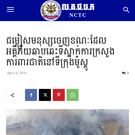
ល.គ.ជ.ប.ភ
NCTC
ជម្លៀសមនុស្សចេញខណៈដែល
អគ្គិភ័យឆាបឆេះទីស្នាក់ការក្រសួង
ការពារជាតិនៅទីក្រុងម៉ូស្គូ
April 4, 2016
0