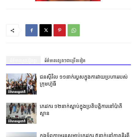
ព័ត៌មានស្រដៀងគ្នា
ព័ត៌មានផ្សេងៗជាច្រើនទៀត
ជនស៊ីវិល ១១នាក់របួសក្នុងការវាយប្រហាររបស់
ក្រុមហ៊ូធី
ព័ត៌មានអន្តរជាតិ
ភេរវករ ១២នាក់ស្លាប់ក្នុងប្រតិបត្តិការនៅប៉ាគី
ស្ថាន
ព័ត៌មានអន្តរជាតិ
កងទ័ពកាមេរូនសម្លាប់ភេរវករ ៥នាក់នៅភាគនិរតី