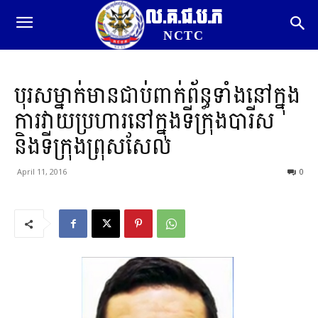
ល.គ.ជ.ប.ភ
NCTC
បុរសម្នាក់មានជាប់ពាក់ព័ន្ធទាំងនៅក្នុង
ការវាយប្រហារនៅក្នុងទីក្រុងបារីស
និងទីក្រុងព្រុសសែល
April 11, 2016
0