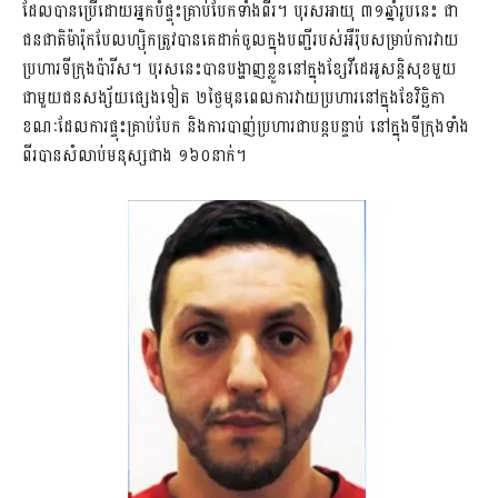
ដែលបានប្រើដោយអ្នកបំផ្ទុះគ្រាប់បែក​ទាំងពីរ។ បុរសអាយុ ៣១ឆ្នាំរូបនេះ​ ជា
ជនជាតិ​ម៉ារ៉ុកបែលហ្ស៊ិកត្រូវបានគេដាក់ចូលក្នុងបញ្ជីរបស់អឺរ៉ុបសម្រាប់ការវាយ
ប្រហារទីក្រុងប៉ារីស។ បុរសនេះបានបង្ហាញខ្លួននៅក្នុងខ្សែវីដេអូសន្តិសុខមួយ
ជាមួយ​ជនសង្ស័យ​ផ្សេងទៀត ២ថ្ងៃមុនពេលការវាយប្រហារនៅក្នុងខែវិច្ឆិកា​
ខណៈដែលការផ្ទុះគ្រាប់បែក និងការបាញ់ប្រហារជាបន្តបន្ទាប់​ នៅក្នុងទីក្រុងទាំង
ពីរបានសំលាប់មនុស្សជាង ១៦០នាក់។