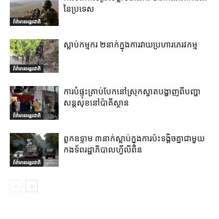
នៃប្រទេស
ព័ត៌មានអន្តរជាតិ
ស្លាប់កម្មករ ២នាក់ក្នុងការវាយប្រហារភេរវកម្ម
ព័ត៌មានអន្តរជាតិ
ការបំផ្ទុះគ្រាប់បែកនៅស្រុកស្វាតបង្ហាញពីបញ្ហា
សន្តសុខនៅប៉ាគីស្ថាន
ព័ត៌មានអន្តរជាតិ
ពួកឧទ្ទាម ៣នាក់ស្លាប់ក្នុងការប៉ះទង្គិចគ្នាជាមួយ
កងទ័ពរដ្ឋាភិបាលហ្វីលីពីន
ព័ត៌មានអន្តរជាតិ