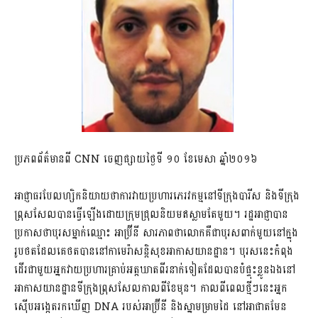
ប្រភពព័ត៌មានពី CNN ចេញផ្សាយថ្ងៃទី ១០ ខែមេសា ឆ្នាំ​២០១៦
អាជ្ញាធរបែលហ្សិកនិយាយថាការវាយប្រហារភេរវកម្មនៅទីក្រុងបារីស និងទីក្រុង
ព្រុសសែលបានធ្វើឡើងដោយក្រុមជ្រុលនិយមឥស្លាមតែមួយ។​ រដ្ឋអាជ្ញាបាន
ប្រកាសថាបុរសម្នាក់ឈ្មោះ អាប្រ៊ីនី សារភាពថាលោកគឺជាបុរសពាក់មួយនៅក្នុង
រូបថតដែលគេថតបាននៅកាមេរ៉ាសន្តិសុខ​អាកាសយានដ្ឋាន។ បុរសនេះកំពុង
ដើរជាមួយអ្នកវាយប្រហារគ្រាប់អត្តឃាតពីរនាក់ទៀតដែលបាន​បំផ្ទុះខ្លូនឯងនៅ
អាកាសយានដ្ឋានទីក្រុងព្រុសសែលកាលពីខែមុន។ កាលពីពេលថ្មីៗនេះអ្នក
ស៊ើបអង្កេត​រកឃើញ DNA របស់អាប្រ៊ីនី និងស្នាមម្រាមដៃ នៅអាផាតមែន