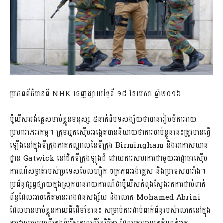
ប្រភពព័ត៌មានពី NHK ចេញផ្សាយថ្ងៃទី ១៨ ខែមេសា ឆ្នាំ២០១៦
ប៉ូលីសអង់គ្លេសចាប់ខ្លួនមនុស្ស ៥នាក់ពីបទសង្ស័យថាបានរៀបចំការវាយ
ប្រហារភេរវកម្ម។ ក្រុមអ្នកស៊ើបអង្កេតបាននិយាយថាការចាប់ខ្លួននេះត្រូវបានធ្វើ
ឡើងនៅក្នុងទីក្រុងភាគកណ្តាលនៃទីក្រុង Birmingham និងអាកាសយាន
ដ្ឋាន Gatwick នៅជិតទីក្រុងឡុងដ៍ ដោយការសហការជាមួយអាជ្ញាធរស៊ើប
ការណ៍សម្ងាត់របស់ប្រទេសបែលហ្ស៊ិក ចក្រភពអង់គ្លេស និងប្រទេសបារាំង។
ប្រព័ន្ធផ្សព្វផ្សាយក្នុងស្រុកបានរាយការណ៍ថាប៉ូលីសកំពុងស្វែងរកការជាប់ពាក់
ព័ន្ធដែលអាចកើតមានរវាងជនសង្ស័យ និងលោក Mohamed Abrini
ដែលបានចាប់ខ្លួនកាលពីដើមខែនេះ សម្រាប់ការជាប់ពាក់ព័ន្ធរបស់លោកនៅក្នុង