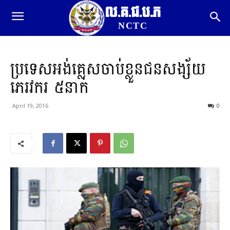
ល.គ.ជ.ប.ភ
NCTC
ប្រទេសអង់គ្លេសចាប់ខ្លួនជនសង្ស័យ
ភេរវករ ៥នាក់
April 19, 2016
0