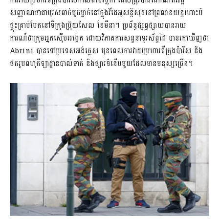
ការវាយប្រហារទីក្រុងប៉ារីសកាលពីខែវិច្ឆិកា ដែលត្រូវបានគេកំណត់អត្ត
សញ្ញាណថាជាបុរសពាក់មួកម្នាក់នៅក្នុងវីដេអូសន្ដិសុខនៅព្រលានយន្តហោះបំ
ផ្ទុះគ្រាប់បែកនៅទីក្រុងប៊្រុយសែល ខែមីនា។ ប្រព័ន្ធផ្សព្វផ្សាយបានរាយ
ការណ៍ថាក្រុមអ្នកស៊ើបអង្កេត ដោយវិភាគការសន្ទនាទូរស័ព្ទដៃ បានរកឃើញថា
Abrini បានទៅប្រទេសអង់គ្លេស មុនពេលការវាយប្រហារទីក្រុងប៉ារីស និង
ថតរូបពហុកីឡាដ្ឋានបាល់ទាត់ និងផ្សារទំនើបមួយដែលមានមនុស្សច្រើន។