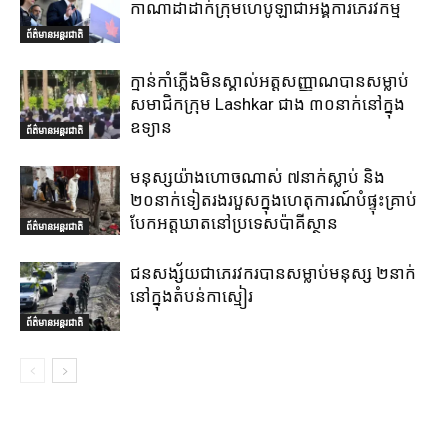
កាណាដាដាក់ក្រុមហេបូឡាជាអង្គការភេរវកម្ម
ព័ត៌មានអន្តរជាតិ
ក្មាន់កាំភ្លើងមិនស្គាល់អត្តសញ្ញាណបានសម្លាប់
សមាជិកក្រុម Lashkar ជាង ៣០នាក់នៅក្នុង
ឧទ្យាន
ព័ត៌មានអន្តរជាតិ
មនុស្សយ៉ាងហោចណាស់ ៧នាក់ស្លាប់ និង
២០នាក់ទៀតរងរបួសក្នុងហេតុការណ៍បំផ្ទុះគ្រាប់
បែកអត្តឃាតនៅប្រទេសប៉ាគីស្ថាន
ព័ត៌មានអន្តរជាតិ
ជនសង្ស័យជាភេរវករបានសម្លាប់មនុស្ស ២នាក់
នៅក្នុងតំបន់កាស្មៀរ
ព័ត៌មានអន្តរជាតិ