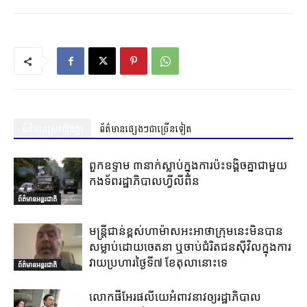
ព័ត៌មានស្រដៀងគ្នា
ព័ត៌មានផ្សេងៗជាច្រើនទៀត
ពួកឧទ្ទាម ៣នាក់ស្លាប់ក្នុងការប៉ះទង្គិចគ្នាជាមួយ
កងទ័ពរដ្ឋាភិបាលហ្វីលីពីន
ព័ត៌មានអន្តរជាតិ
មន្ត្រីជាន់ខ្ពស់ហាម៉ាសអះអាថាក្រុមនេះមិនបាន
សម្លាប់ដោយចេតនា ឬចាប់ជំរិតជនស៊ីវិលក្នុងការ
វាយប្រហារថ្ងៃទី៧ ខែតុលានោះទេ
ព័ត៌មានអន្តរជាតិ
លោកផីអែរផលីយេអំពាវនាវឲ្យរដ្ឋាភិបាល