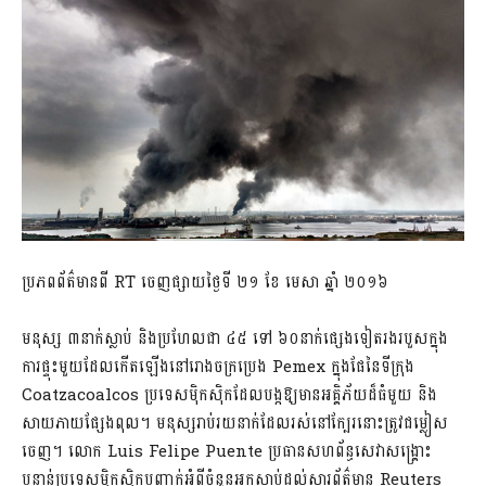
ប្រភពព័ត៌មានពី RT ចេញផ្សាយថ្ងៃទី ២១ ខែ មេសា ឆ្នាំ ២០១៦
មនុស្ស ៣នាក់ស្លាប់ និងប្រហែលជា ៤៥ ទៅ ៦០នាក់ផ្សេងទៀតរងរបួសក្នុង
ការផ្ទុះមួយដែលកើតឡើងនៅរោងចក្រប្រេង Pemex ក្នុងផែនៃទីក្រុង
Coatzacoalcos ប្រទេសម៉ិកស៊ិកដែលបង្កឱ្យមានអគ្គិភ័យដ៏ធំមួយ និង
សាយភាយផ្សែងពុល។ មនុស្សរាប់រយនាក់ដែលរស់នៅក្បែរនោះត្រូវជម្លៀស
ចេញ។ លោក Luis Felipe Puente ប្រធានសហព័ន្ធសេវាសង្គ្រោះ
បន្ទាន់ប្រទេសម៉ិកស៊ិកបញ្ជាក់អំពីចំនួនអ្នកស្លាប់ដល់សារព័ត៌មាន Reuters