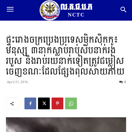
ល.គ.ជ.ប.ភ
NCTC
ផ្ទុះរោងចក្រប្រេងប្រទេសម៉ិកស៊ិកកូ៖
មនុស្ស ៣នាក់ស្លាប់រាប់សិបនាក់រង
របួស និងរាប់រយនាក់ទៀតត្រូវជម្លៀស
ចេញខណៈដែលផ្សែងពុលសាយភាយ
April 21, 2016
0