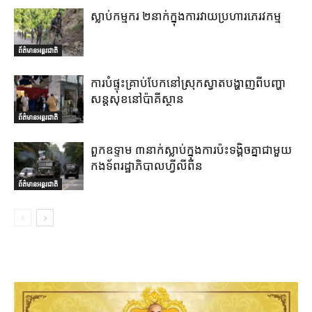
ស្លាប់កម្មករ ២នាក់ក្នុងការវាយប្រហារភេរវកម្ម
ព័ត៌មានអន្តរជាតិ
ការបំផ្ទុះគ្រាប់បែកនៅស្រុកស្វាតបង្ហាញពីបញ្ហា
សន្តសុខនៅប៉ាគីស្ថាន
ព័ត៌មានអន្តរជាតិ
ពួកឧទ្ទាម ៣នាក់ស្លាប់ក្នុងការប៉ះទង្គិចគ្នាជាមួយ
កងទ័ពរដ្ឋាភិបាលហ្វីលីពីន
ព័ត៌មានអន្តរជាតិ