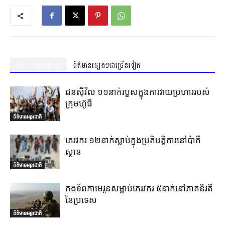
ព័ត៌មានស្រដៀងគ្នា
ព័ត៌មានផ្សេងៗជាច្រើនទៀត
ជនស៊ីវិល ១១នាក់របួសក្នុងការវាយប្រហាររបស់
ក្រុមហ៊ូធី
ព័ត៌មានអន្តរជាតិ
ភេរវករ ១២នាក់ស្លាប់ក្នុងប្រតិបត្តិការនៅប៉ាគី
ស្ថាន
ព័ត៌មានអន្តរជាតិ
កងទ័ពកាមេរូនសម្លាប់ភេរវករ ៥នាក់នៅភាគនិរតី
នៃប្រទេស
ព័ត៌មានអន្តរជាតិ