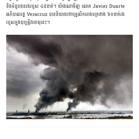
និងចំនួនជនរងរបួស ៤៥នាក់។ យ៉ាងណាមិញ លោក Javier Duarte
អភិបាលរដ្ឋ Veracruz បាននិយាយថាបុគ្គលិករោងចក្រជាង ៦០នាក់រង
របួសក្នុងឧប្បត្តិវហេតុនេះ។