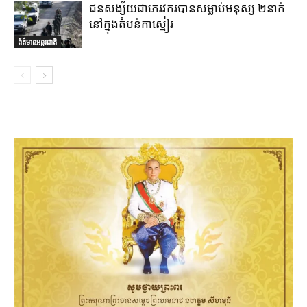
ជនសង្ស័យជាភេរវករបានសម្លាប់មនុស្ស ២នាក់
នៅក្នុងតំបន់កាស្មៀរ
ព័ត៌មានអន្តរជាតិ