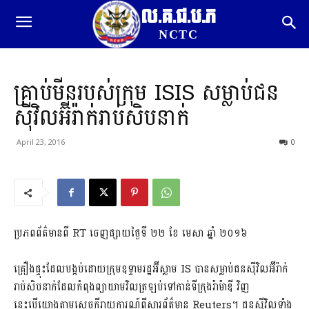
ល.គ.ជ.ប.ភ
NCTC
គ្រាប់មីនរបស់ក្រុម ISIS សម្លាប់ជន
ស៊ីវិលអ៊ីរ៉ាក់រាប់សិបនាក់
April 23, 2016
0
ប្រភពព័ត៌មានពី RT ចេញផ្សាយថ្ងៃទី ២២ ខែ មេសា ឆ្នាំ ២០១៦
គ្រឿងផ្ទុះដែលបង្កប់ដោយក្រុមឧទ្ទាមរដ្ឋអ៊ីស្លាម IS បានសម្លាប់ជនស៊ីវិលអ៊ីរ៉ាក់
រាប់សិបនាក់ដែលកំពុងព្យាយាមវិលត្រឡប់ទៅកាន់ទីក្រុងរ៉ាម៉ាឌី វិញ
នេះបើយោងតាមសេចក្តីរាយការណ៍ពីសារព័ត៌មាន Reuters។ ជនស៊ីវិលទាំង