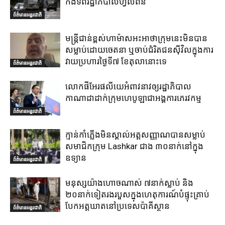
កងទ័ពរដ្ឋាភិបាលហ្វីលីពីន
ព័ត៌មានអន្តរជាតិ
មន្ត្រីជាន់ខ្ពស់ហាម៉ាសអះអាថាក្រុមនេះមិនបាន
សម្លាប់ដោយចេតនា ឬចាប់ជំរិតជនស៊ីវិលក្នុងការ
វាយប្រហារថ្ងៃទី៧ ខែតុលានោះទេ
ព័ត៌មានអន្តរជាតិ
លោកផីអែរផលីយេអំពាវនាវឲ្យរដ្ឋាភិបាល
កាណាដាដាក់ក្រុមហេបូឡាជាអង្គការភេរវកម្ម
ព័ត៌មានអន្តរជាតិ
ក្មាន់កាំភ្លើងមិនស្គាល់អត្តសញ្ញាណបានសម្លាប់
សមាជិកក្រុម Lashkar ជាង ៣០នាក់នៅក្នុង
ឧទ្យាន
ព័ត៌មានអន្តរជាតិ
មនុស្សយ៉ាងហោចណាស់ ៧នាក់ស្លាប់ និង
២០នាក់ទៀតរងរបួសក្នុងហេតុការណ៍បំផ្ទុះគ្រាប់
បែកអត្តឃាតនៅប្រទេសប៉ាគីស្ថាន
ព័ត៌មានអន្តរជាតិ