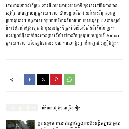
នោះបានទៅដល់ទីក្រុង ទោះបីជាមានការព្រមានថាទីក្រុងនេះនៅមិនទាន់មាន
សុវត្ថិភាពពេញលេញក្នុងរយៈពេល ៤ខែបន្ទាប់ពីការវាយរំដោះពីពួកសកម្ម
ប្រយុទ្ធនោះ។ អង្គការសហប្រជាជាតិបាននិយាយថា មានមនុស្ស ៤៩នាក់ស្លាប់
និង៧៩នាក់ផ្សេងទៀតរងរបួសនៅក្នុងទីក្រុងរ៉ាម៉ាឌីចាប់តាំងពីដើមខែកុម្ភៈ។
ពលរដ្ឋរាប់ម៉ឺននាក់ដែលបានផ្លាស់ទីលំនៅបានវិលត្រឡប់មករដ្ឋធានី Anbar
ក្នុងរយៈពេល ២ខែកន្លងមកនេះ ខណៈពេលកង្វះអ្នកជំនាញដោះគ្រឿងផ្ទុះ។
ព័ត៌មានស្រដៀងគ្នា
ព័ត៌មានផ្សេងៗជាច្រើនទៀត
ពួកឧទ្ទាម ៣នាក់ស្លាប់ក្នុងការប៉ះទង្គិចគ្នាជាមួយ