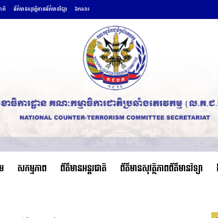
ជាតិ
ព័ត៌មានសុវត្ថិភាពព័ត៌មានវិទ្យា
ឯកសារ
ើម
សកម្មភាព
ព័ត៌មានអន្តរជាតិ
ព័ត៌មានសុវត្ថិភាពព័ត៌មានវិទ្យា