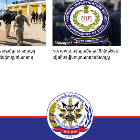
ព័ត៌មានអន្តរជាតិ
នសម្លាប់ពួកសកម្មប្រយុទ្ធ
NIA ចោទប្រកាន់វេជ្ជបណ្ឌិតម្នាក់និងដៃគូ២នាក់
ិបត្តិការប្រឆាំងភេរវកម្ម
ទៀតពីបទរៀបគម្រោងភេរវកម្មជីវសាស្ត្រ