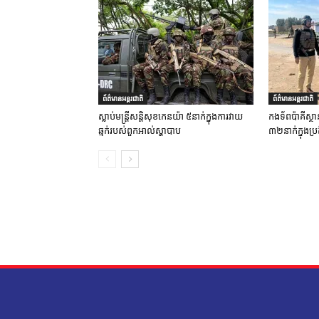
ព័ត៌មានអន្តរជាតិ
ព័ត៌មានអន្តរជាតិ
ស្លាប់មន្ត្រីសន្តិសុខកេនយ៉ា ៥នាក់ក្នុងការវាយ
កងទ័ពប៉ាគីស្ថា
ឆ្មក់របស់ពួកអាល់ស្ហាបាប
៣២នាក់ក្នុងប្រត