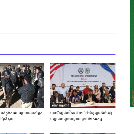
ព័ត៌មានអន្តរជាតិ
នាក់ក្នុងការវាយប្រហាររបស់ពួក
អាមេរិកផ្តល់ថវិការ ៥០១.៤២៦ដុល្លារដល់មជ្ឈ
ៅប៉ាគីស្ថាន
មណ្ឌលបណ្តុះបណ្តាលប្រឆាំងភេរវកម្ម