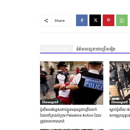
Share
ព័ត៌មានស្រដៀងគ្នា
ព័ត៌មានផ្សេងៗជាច្រើនទៀត
ព័ត៌មានអន្តរជាតិ
ព័ត៌មានអន្តរជាតិ
ប៉ូលិសអង់គ្លេសចាប់ខ្លួនមនុស្សជាច្រើននាក់
ស្លាប់ប៉ូលិស ៧
ដែលគាំទ្រដល់ក្រុម Palestine Action ដែល
សកម្មប្រយុទ្ធន
ត្រូវបានហាមឃាត់