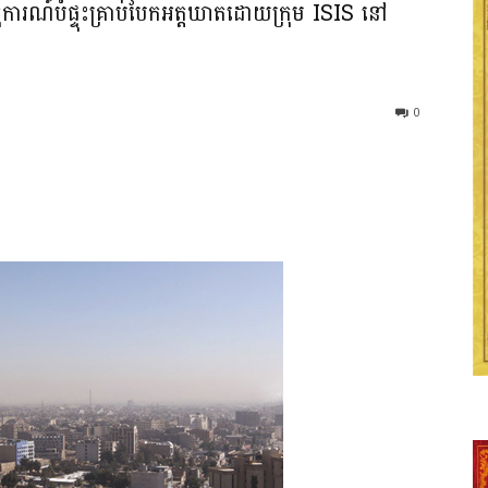
ុការណ៍បំផ្ទុះគ្រាប់បែកអត្តឃាតដោយក្រុម ISIS នៅ
0