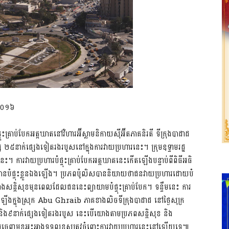
 ២០១៦
គ្រាប់បែកអត្តឃាតនៅវិហារអ៊ីស្លាមនិកាយស៊ីអ៊ីតភាគនិរតី ទីក្រុងបាដាដ
 ២៥នាក់ផ្សេងទៀតរងរបួសនៅក្នុងការវាយប្រហារនេះ។ ក្រុមឧទ្ទាមរដ្ឋ
ះ។ ការវាយប្រហារបំផ្ទុះគ្រាប់បែកអត្តឃាតនេះកើតឡើងបន្ទាប់ពីពិធីអធិ
ាតបានបំផ្ទុះខ្លួនឯងឡើង។ ប្រភពប៉ូលិសបាននិយាយថាជនវាយប្រហារដោយបំ
្លាំងសន្តិសុខមុនពេលដែលជននេះព្យាយាមបំផ្ទុះគ្រាប់បែក។ ទន្ទឹមនេះ ការ
ើឡើងក្នុងស្រុក Abu Ghraib ភាគខាងលិចទីក្រុងបាដាដ នៅថ្ងៃសុក្រ
 និង៩នាក់ផ្សេងទៀតរងរបួស នេះបើយោងតាមប្រភពសន្តិសុខ និង
ាមួយចេញមុខអះអាងទទួលខុសត្រូវចំពោះការវាយប្រហារនេះនៅឡើយទេ៕