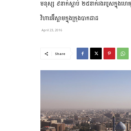
មនុស្ស ៩នាក់ស្លាប់ ២៥នាក់រងរបួសក្នុងហេត
វិហារអ៊ីស្លាមក្នុងក្រុងបាកដាដ
April 23, 2016
Share