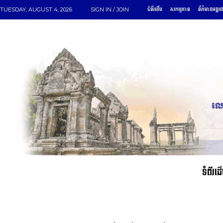
ទំព័រដើម
សកម្មភាព
ព័ត៌មានអន្តរ
TUESDAY, AUGUST 4, 2026
SIGN IN / JOIN
ទំព័រដ