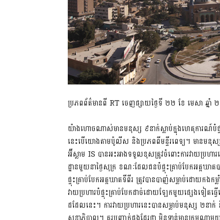
ប្រភពព័ត៌មានពី RT ចេញផ្សាយថ្ងៃទី ២២ ខែ មេសា ឆ្នាំ
យ៉ាងហោចណាស់មានមនុស្ស ៩នាក់ស្លាប់ក្នុងហេតុការណ៍បំផ្ទុះ
នេះបើយោងតាមប៉ូលីស និងប្រភពពីមន្ទីរពេទ្យ។ មានមនុស្ស
អ៊ីស្លាម IS បានអះអាងទទួលខុសត្រូវចំពោះការវាយប្រហារនេ
ដ្ឋានមួយនាថ្ងៃសុក្រ ខណៈដែលជនបំផ្ទុះគ្រាប់បែកអត្តឃ
ផ្ទុះគ្រាប់បែកអត្តឃាតទីពីរ ត្រូវបានបាញ់សម្លាប់ដោយកងកម
វាយប្រហារបំផ្ទុះគ្រាប់បែកដាច់ដោយឡែកមួយផ្សេងទៀតធ្វ
ដដែលនេះ។ ការវាយប្រហារនេះបានសម្លាប់មនុស្ស ២នាក់
សុខាភិបាល។ គួរបញ្ជាក់ផងដែរថា មិនទាន់មានក្រុមណ