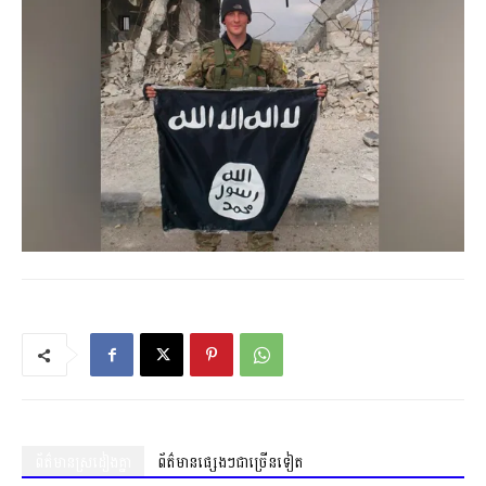
ព័ត៌មានស្រដៀងគ្នា
ព័ត៌មានផ្សេងៗជាច្រើនទៀត