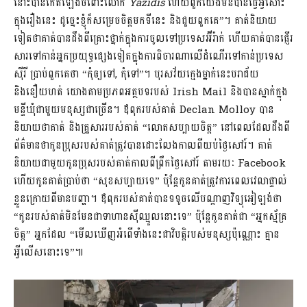
នោះបានកើតឡើងចំពោះលោក
Yazidis
ហើយពួកយើងមិនបានធ្វើអ្វីសោះ
ក្នុងរឿងនេះ ដូច្នេះខ្ញុំក៏សម្រេចចិត្តមកទីនេះ និងជួយពួកគេ”។ គាត់និយាយ
ទៀតថាគាត់បានដឹងពីគ្រោះថ្នាក់ក្នុងការចូលទៅប្រទេសអ៊ីរ៉ាក់ ហើយគាត់បានផ្ញើរ
សារទៅកាន់អ្នកប្រយុទ្ធផ្សេងទៀតក្នុងការពិចារណាលើដំណើរទៅកាន់ប្រទេស
ស៊ីរី ប្រាប់ពួកគេថា “កុំឲ្យទៅ, កុំទៅ”។ បុរសវ័យក្មេងម្នាក់នេះបរាជ័យ
និងនឿយហត់ យោងតាមប្រភពអត្ថបទរបស់ Irish Mail និងបានស្នាក់ក្នុង
មន្ទីឃុំជាមួយមនុស្សជាច្រើន។ ឪពុករបស់គាត់ Declan Molloy បាន
និយាយថាគាត់ និងគ្រួសាររបស់គាត់ “លោតសប្បាយចិត្ត” នៅពេលដែលដឹងពី
ព័ត៌មានថាកូនប្រុសរបស់គាត់ត្រូវបានដោះលែងកាលពីយប់ថ្ងៃសៅរ៍។ គាត់
និយាយជាមួយកូនប្រុសរបស់គាត់កាលពីព្រឹកថ្ងៃសៅរ៍ តាមរយៈ Facebook
ហើយកូនគាត់ប្រាប់ថា “សុខសប្បាយទេ” ប៉ុន្តែកូនគាត់ត្រូវការពេលវេលាផ្ទាល់
ខ្លួនក្រោយពីមានបញ្ហា។ ឪពុករបស់គាត់បានទទូចលើបណ្តាញវិទ្យុអៀឡង់ថា
“កូនរបស់គាត់មិនមែនជាទាហានស៊ីឈ្មួលនោះទេ” ប៉ុន្តែកូនគាត់ជា “អ្នកស្ម័គ្រ
ចិត្ត” អ្នកដែល “មើលឃើញអំពើទាំងនេះជាវិបត្តិរបស់មនុស្សប៉ុណ្ណោះ គ្មាន
អ្វីលើសនោះទេ”៕