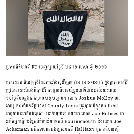
ប្រភពព័ត៌មានពី RT ចេញផ្សាយថ្ងៃទី ២៤ ខែ មេសា ឆ្នាំ ២០១៦
បុរសជនជាតិអៀឡង់ដែលប្រឆាំងរដ្ឋអ៊ីស្លាម (IS ISIS/ISIL) ក្នុងប្រទេសស៊ីរី
ត្រូវបានដោះលែងពីគុកអ៊ីរ៉ាក់បន្ទាប់ពីបានឃុំខ្លួននៅទីនោះអស់រយៈពេល
១០ថ្ងៃពីបទឆ្លងកាត់ប្រទេសខុសច្បាប់។ លោក Joshua Molloy មាន
អាយុ ២៤ឆ្នាំមកពីប្រទេស County Laois ត្រូវបានឃុំខ្លួនក្នុង Erbil
ជាមួយជនជាតិអង់គ្លេស ២នាក់ផ្សេងទៀតដូចជា លោក Jac Holmes ជា
អតីតអ្នកធ្វើការផ្នែកព័ត៌មានវិទ្យាមកពី Bournemouth និងលោក Joe
Ackerman អតីតទាហានអង់គ្លេសមកពី Halifax។ ពួកគាត់បានធ្វើ