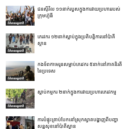
ជនស៊ីវិល ១១នាក់របួសក្នុងការវាយប្រហាររបស់
ក្រុមហ៊ូធី
ព័ត៌មានអន្តរជាតិ
ភេរវករ ១២នាក់ស្លាប់ក្នុងប្រតិបត្តិការនៅប៉ាគី
ស្ថាន
ព័ត៌មានអន្តរជាតិ
កងទ័ពកាមេរូនសម្លាប់ភេរវករ ៥នាក់នៅភាគនិរតី
នៃប្រទេស
ព័ត៌មានអន្តរជាតិ
ស្លាប់កម្មករ ២នាក់ក្នុងការវាយប្រហារភេរវកម្ម
ព័ត៌មានអន្តរជាតិ
ការបំផ្ទុះគ្រាប់បែកនៅស្រុកស្វាតបង្ហាញពីបញ្ហា
សន្តសុខនៅប៉ាគីស្ថាន