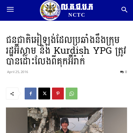
ល.គ.ជ.ប.ភ
NCTC
ជនជាតិអៀឡង់ដែលប្រឆាំងនឹងក្រុម
រដ្ឋអ៊ីស្លាម និង Kurdish YPG ត្រូវ
បានដោះលែងពីគុកអ៊ីរ៉ាក់
April 25, 2016
0