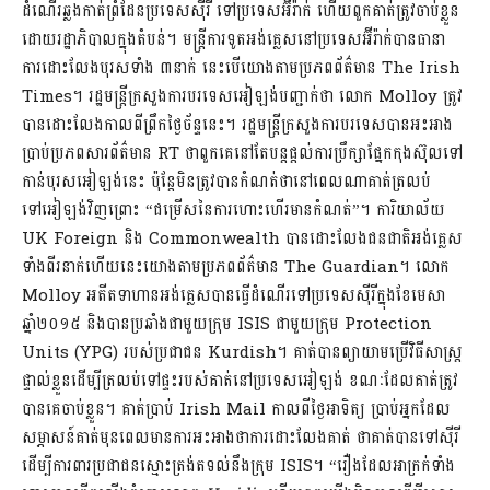
ដំណើរឆ្លងកាត់ព្រំដែនប្រទេសស៊ីរី ទៅប្រទេសអ៊ីរ៉ាក់ ហើយពួកគាត់ត្រូវចាប់ខ្លួន
ដោយរដ្ឋាភិបាលក្នុងតំបន់។ មន្ត្រីការទូតអង់គ្លេសនៅប្រទេសអ៊ីរ៉ាក់បានធានា
ការដោះលែងបុរសទាំង ៣នាក់ នេះបើយោងតាមប្រភពព័ត៌មាន The Irish
Times។ រដ្ឋមន្រ្តីក្រសួងការបរទេសអៀឡង់បញ្ជាក់ថា លោក Molloy ត្រូវ
បានដោះលែងកាលពីព្រឹកថ្ងៃច័ន្ទនេះ។ រដ្ឋមន្រ្តីក្រសួងការបរទេសបានអះអាង
ប្រាប់ប្រភពសារព័ត៌មាន RT ថាពួកគេនៅតែបន្តផ្តល់ការប្រឹក្សាផ្នែកកុងស៊ុលទៅ
កាន់បុរសអៀឡង់នេះ ប៉ុន្តែមិនត្រូវបានកំណត់ថានៅពេលណាគាត់ត្រលប់
ទៅអៀឡង់វិញព្រោះ “ជម្រើសនៃការហោះហើរមានកំណត់”។ ការិយាល័យ
UK Foreign និង Commonwealth បានដោះលែងជនជាតិអង់គ្លេស
ទាំងពីរនាក់ហើយនេះយោងតាមប្រភពព័ត៌មាន The Guardian។ លោក
Molloy អតីតទាហានអង់គ្លេសបានធ្វើដំណើរទៅប្រទេសស៊ីរីក្នុងខែមេសា
ឆ្នាំ២០១៥ និងបានប្រឆាំងជាមួយក្រុម ISIS ជាមួយក្រុម Protection
Units (YPG) របស់ប្រជាជន Kurdish។ គាត់បានព្យាយាមប្រើវិធីសាស្ត្រ
ផ្ទាល់ខ្លួនដើម្បីត្រលប់ទៅផ្ទះរបស់គាត់នៅប្រទេសអៀឡង់ ខណៈដែលគាត់ត្រូវ
បានគេចាប់ខ្លួន។ គាត់ប្រាប់ Irish Mail កាលពីថ្ងៃអាទិត្យ ប្រាប់អ្នកដែល
សម្ភាសន៍គាត់មុនពេលមានការអះអាងថាការដោះលែងគាត់ ថាគាត់បានទៅស៊ីរី
ដើម្បីការពារប្រជាជនស្មោះត្រង់តទល់នឹងក្រុម ISIS។ “រឿងដែលអាក្រក់ទាំង