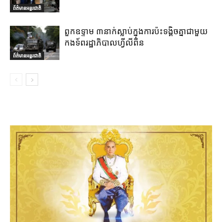
ព័ត៌មានអន្តរជាតិ
ពួកឧទ្ទាម ៣នាក់ស្លាប់ក្នុងការប៉ះទង្គិចគ្នាជាមួយ
កងទ័ពរដ្ឋាភិបាលហ្វីលីពីន
ព័ត៌មានអន្តរជាតិ