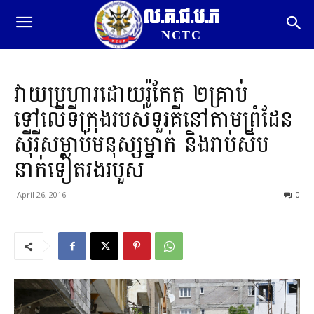
ល.គ.ជ.ប.ភ
NCTC
វាយប្រហារដោយរ៉ូកែត ២គ្រាប់
ទៅលើទីក្រុងរបស់ទួរគីនៅតាមព្រំដែន
ស៊ីរីសម្លាប់មនុស្សម្នាក់ និងរាប់សិប
នាក់ទៀតរងរបួស
April 26, 2016
0