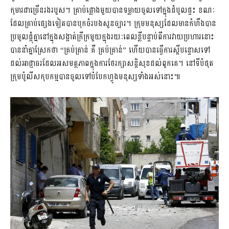
កុមារជាច្រើនរងរបួស។ គ្រាប់ផ្លោងមួយបានទម្លាយចូលទៅក្នុងដំបូលផ្ទះ ខណៈ
ដែលគ្រាប់ផ្សេងទៀតបានបុកចំរបងសួនច្បារ។ ក្រុមមនុស្សដែលមានកំហឹងបាន
ប្រមូលផ្តុំគ្នានៅក្នុងសង្កាត់ក្រីក្រមួយក្នុងរយៈពេលខ្លីបន្ទាប់ពីការវាយប្រហារនោះ
បាននាំគ្នាស្រែកថា “គ្រប់គ្រាន់ គឺ គ្រប់គ្រាន់” ហើយបានធ្វេីការស្តីបន្ទោសទៅ
ដល់អាជ្ញាធរដែលអសមត្ថភាពក្នុងការថែរក្សាសន្តិសុខដល់ពួកគេ។ នៅទីបំផុត
ក្រុមប៉ូលីសកុបកម្មបានចូលទៅបំបែកហ្វូងមនុស្សទាំងអស់នោះ៕