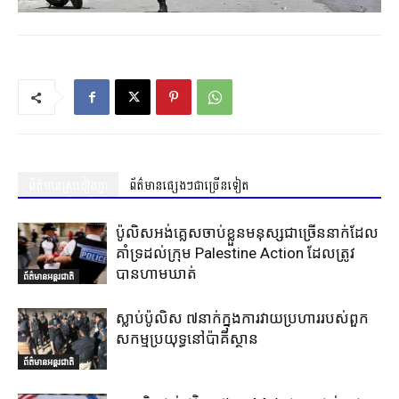
ព័ត៌មានស្រដៀងគ្នា
ព័ត៌មានផ្សេងៗជាច្រើនទៀត
ប៉ូលិសអង់គ្លេសចាប់ខ្លួនមនុស្សជាច្រើននាក់ដែល
គាំទ្រដល់ក្រុម Palestine Action ដែលត្រូវ
បានហាមឃាត់
ព័ត៌មានអន្តរជាតិ
ស្លាប់ប៉ូលិស ៧នាក់ក្នុងការវាយប្រហាររបស់ពួក
សកម្មប្រយុទ្ធនៅប៉ាគីស្ថាន
ព័ត៌មានអន្តរជាតិ