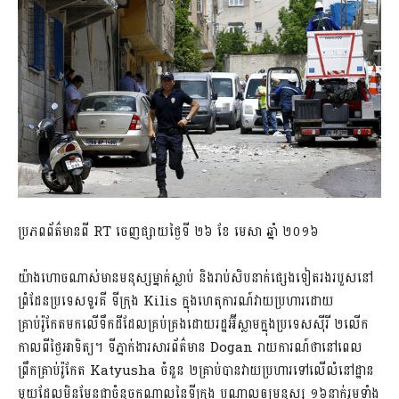
ប្រភពព័ត៌មានពី RT ចេញផ្សាយថ្ងៃទី ២៦ ខែ មេសា ឆ្នាំ ២០១៦
យ៉ាងហោចណាស់មានមនុស្សម្នាក់ស្លាប់ និងរាប់សិបនាក់ផ្សេងទៀតរងរបួសនៅ
ព្រំដែនប្រទេសទួរគី ទីក្រុង Kilis ក្នុងហេតុការណ៍វាយប្រហារដោយ
គ្រាប់រ៉ូកែតមកលេីទឹកដីដែលគ្រប់គ្រងដោយរដ្ឋអ៊ីស្លាមក្នុងប្រទេសស៊ីរី ២លើក
កាលពីថ្ងៃអាទិត្យ។ ទីភ្នាក់ងារសារព័ត៌មាន Dogan រាយការណ៍ថានៅពេល
ព្រឹកគ្រាប់រ៉ូកែត Katyusha ចំនួន ២គ្រាប់បានវាយប្រហារទៅលើលំនៅដ្ឋាន
មួយដែលមិនមែនជាចំនុចកណ្តាលនៃទីក្រុង បណ្តាលឲ្យមនុស្ស ១៦នាក់រួមទាំង