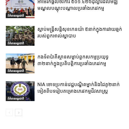
អាមេរិកផ្តល់ថវិការ ៥០១.៤២៦ដុល្លារដល់មជ្ឈ
មណ្ឌលបណ្តុះបណ្តាលប្រឆាំងភេរវកម្ម
ព័ត៌មានអន្តរជាតិ
ស្លាប់មន្ត្រីសន្តិសុខកេនយ៉ា ៥នាក់ក្នុងការវាយឆ្មក់
របស់ពួកអាល់ស្ហាបាប
ព័ត៌មានអន្តរជាតិ
កងទ័ពប៉ាគីស្ថានសម្លាប់ពួកសកម្មប្រយុទ្ធ
៣២នាក់ក្នុងប្រតិបត្តិការប្រឆាំងភេរវកម្ម
ព័ត៌មានអន្តរជាតិ
NIA ចោទប្រកាន់វេជ្ជបណ្ឌិតម្នាក់និងដៃគូ២នាក់
ទៀតពីបទរៀបគម្រោងភេរវកម្មជីវសាស្ត្រ
ព័ត៌មានអន្តរជាតិ