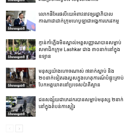
លោកផីអែរផលីយេអំពាវនាវឲ្យរដ្ឋាភិបាល
កាណាដាដាក់ក្រុមហេបូឡាជាអង្គការភេរវកម្ម
ព័ត៌មានអន្តរជាតិ
ក្មាន់កាំភ្លើងមិនស្គាល់អត្តសញ្ញាណបានសម្លាប់
សមាជិកក្រុម Lashkar ជាង ៣០នាក់នៅក្នុង
ឧទ្យាន
ព័ត៌មានអន្តរជាតិ
មនុស្សយ៉ាងហោចណាស់ ៧នាក់ស្លាប់ និង
២០នាក់ទៀតរងរបួសក្នុងហេតុការណ៍បំផ្ទុះគ្រាប់
បែកអត្តឃាតនៅប្រទេសប៉ាគីស្ថាន
ព័ត៌មានអន្តរជាតិ
ជនសង្ស័យជាភេរវករបានសម្លាប់មនុស្ស ២នាក់
នៅក្នុងតំបន់កាស្មៀរ
ព័ត៌មានអន្តរជាតិ