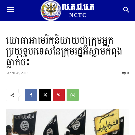
ល.គ.ជ.ប.ភ
NCTC
យោធាអាមេរិកនិយាយថាក្រុមអ្នក
ប្រយុទ្ធបរទេសនៃក្រុមរដ្ឋអ៊ីស្លាមកំពុង
ធ្លាក់ចុះ
April 28, 2016
0