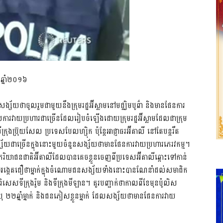
ឆ្នាំ២០១៦
្ស័យថាចូលរួមជាមួយនឹងក្រុមរដ្ឋអ៊ីស្លាមនៅមជ្ឈិមបូព៌ា និងមានផែនការ
សការវាយប្រហារជាច្រើនដែលរៀបចំឡើងដោយក្រុមរដ្ឋអ៊ីស្លាមដែលជាក្រុម
ីក្រុងប្រ៊ុយសែល ប្រទេសបែលហ្ស៊ិក ប៉ុន្តែអាជ្ញាធរអ៊ីតាលី នៅតែបន្តរឹត
នសង្ស័យជាច្រើនក្នុងនោះមួយចំនួនសង្ស័យថាមានផែនការវាយប្រហារភេរវកម្ម។
នភរិយាជនជាតិអ៊ីតាលីដែលបានគេចខ្លួនចេញពីប្រទេសអ៊ីតាលីឆ្ពោះទៅកាន់
ារស៊ើបអង្កេតជឿថាម្នាក់ក្នុងចំណោមជនសង្ស័យទាំងនោះបានណែនាំដល់សមាជិក
 ពិសេសទីក្រុងរ៉ូម និងទីក្រុងមីឡាន។ គួរបញ្ជាក់ថាកាលពីខែមុនប៉ូលិស
យុ ២២ឆ្នាំម្នាក់ និងជនភៀសខ្លួនម្នាក់ ដែលសង្ស័យថាមានផែនការវាយ