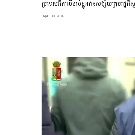
ប្រទេសអ៊ីតាលីចាប់ខ្លូនជនសង្ស័យក្រុមរដ្ឋអ
April 30, 2016
Share