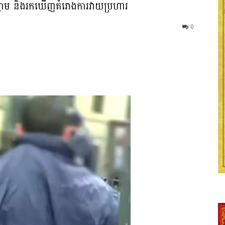
៊ីស្លាម និងរកឃើញគំរោងការវាយប្រហារ
0