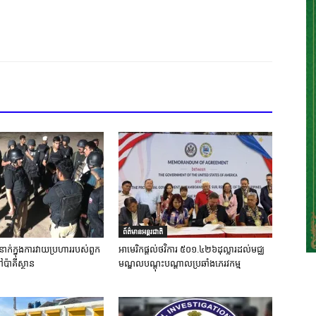
ព័ត៌មានអន្តរជាតិ
នាក់ក្នុងការវាយប្រហាររបស់ពួក
អាមេរិកផ្តល់ថវិការ ៥០១.៤២៦ដុល្លារដល់មជ្ឈ
ៅប៉ាគីស្ថាន
មណ្ឌលបណ្តុះបណ្តាលប្រឆាំងភេរវកម្ម