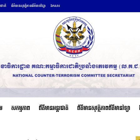
តរជាតិ
ព័ត៌មានសុវត្ថិភាពព័ត៌មានវិទ្យា
ឯកសារ
ើម
សកម្មភាព
ព័ត៌មានអន្តរជាតិ
ព័ត៌មានសុវត្ថិភាពព័ត៌មានវិទ្យា