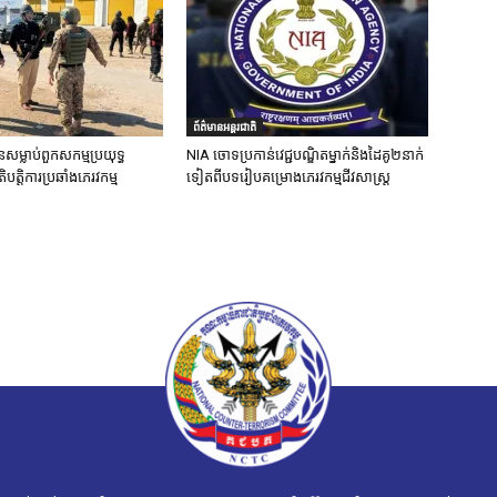
ព័ត៌មានអន្តរជាតិ
នសម្លាប់ពួកសកម្មប្រយុទ្ធ
NIA ចោទប្រកាន់វេជ្ជបណ្ឌិតម្នាក់និងដៃគូ២នាក់
ិបត្តិការប្រឆាំងភេរវកម្ម
ទៀតពីបទរៀបគម្រោងភេរវកម្មជីវសាស្ត្រ