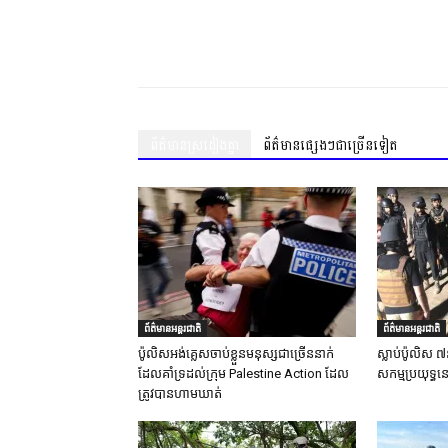
Share
ព័ត៌មានស្រដៀងគ្នា
ព័ត៌មានផ្សេងៗជាច្រើនទៀត
ព័ត៌មានអន្តរជាតិ
ព័ត៌មានអន្តរជាតិ
ប៉ូលិសអង់គ្លេសចាប់ខ្លួនមនុស្សជាច្រើននាក់
ស្លាប់ប៉ូលិស ៧
ដែលគាំទ្រដល់ក្រុម Palestine Action ដែល
សកម្មប្រយុទ្ធន
ត្រូវបានហាមឃាត់