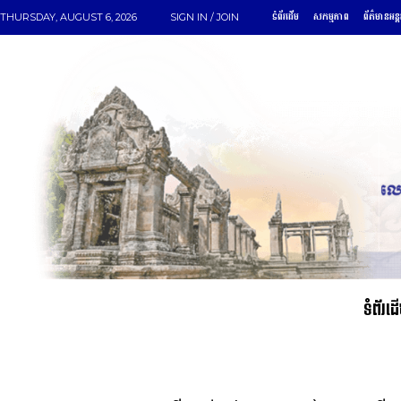
ទំព័រដើម
សកម្មភាព
ព័ត៌មានអន្
THURSDAY, AUGUST 6, 2026
SIGN IN / JOIN
ទំព័រដ