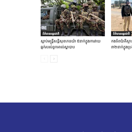
ព័ត៌មានអន្តរជាតិ
ព័ត៌មានអន្តរជាតិ
ស្លាប់មន្ត្រីសន្តិសុខកេនយ៉ា ៥នាក់ក្នុងការវាយ
កងទ័ពប៉ាគីស្ថា
ឆ្មក់របស់ពួកអាល់ស្ហាបាប
៣២នាក់ក្នុងប្រត