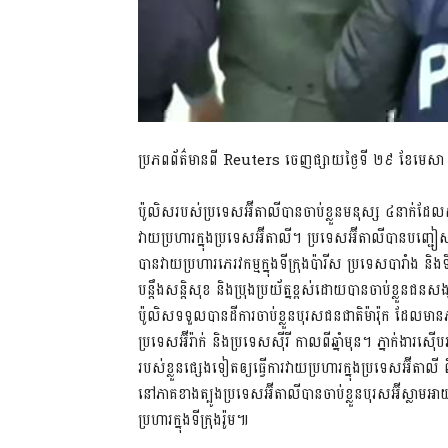
ប្រភពព័ត៌មានពី Reuters ចេញផ្សាយថ្ងៃទី ២៩ ខែមេសា 
ប៉ូលិសរបស់ប្រទេសអ៊ីតាលីបានចាប់ខ្លួនមនុស្ស ៤នាក់ដែលសង
វាយប្រហារក្នុងប្រទេសអ៊ីតាលី។ ប្រទេសអ៊ីតាលីបានបញ្ជៀ
បានវាយប្រហារភេរវកម្មក្នុងទីក្រុងប៉ារីស ប្រទេសបារាំង និងទ
បន្តឹងសន្តិសុខ និងប្រុងប្រយ័ត្នខ្ពស់ដោយបានចាប់ខ្លួនជ
ប៉ូលិសទទួលបានដីការចាប់ខ្លួនបុរសជនជាតិម៉ារ៉ុក ដែលមា
ប្រទេសអ៊ីរ៉ាក់ និងប្រទេសស៊ីរី កាលពីឆ្នាំមុន។ ភ្នាក់ង
របស់ខ្លួនផ្សេងទៀតឲ្យធ្វើការវាយប្រហារក្នុងប្រទេសអ៊ីតាលី
នៅភាគខាងត្បូងប្រទេសអ៊ីតាលីបានចាប់ខ្លួនបុរសអ៊ីស្លាមអា
ប្រហារក្នុងទីក្រុងរ៉ូម៕