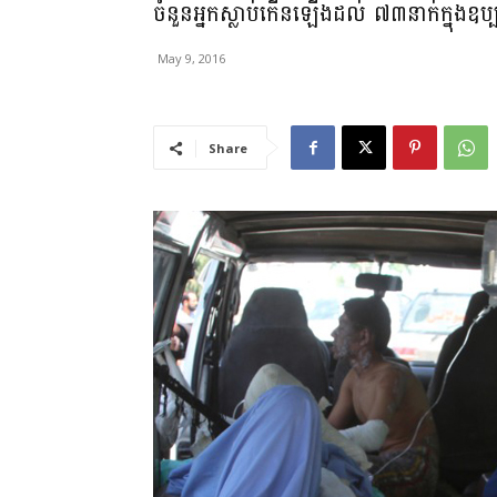
ចំនួនអ្នកស្លាប់កើនឡើងដល់ ៧៣នាក់ក្នុងឧប្បត
May 9, 2016
Share