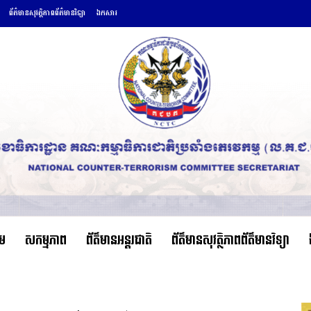
ព័ត៌មានសុវត្ថិភាពព័ត៌មានវិទ្យា
ឯកសារ
ើម
សកម្មភាព
ព័ត៌មានអន្តរជាតិ
ព័ត៌មានសុវត្ថិភាពព័ត៌មានវិទ្យា