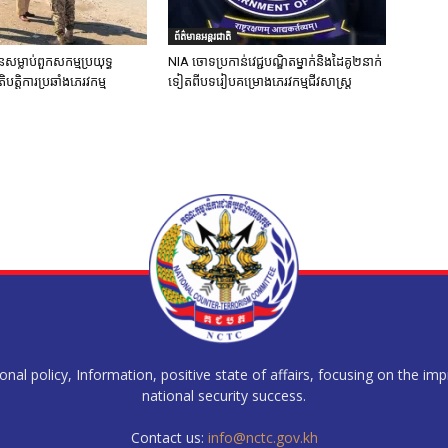
ព័ត៌មានអន្តរជាតិ
នសម្លាប់ពួកសកម្មប្រយុទ្ធ
NIA ចោទប្រកាន់វេជ្ជបណ្ឌិតម្នាក់និងដៃគូ២នាក់
ិបត្តិការប្រឆាំងភេរវកម្ម
ទៀតពីបទរៀបគម្រោងភេរវកម្មជីវសាស្ត្រ
al policy, Information, positive state of affairs, focusing on the im
national security success.
Contact us:
info@nctc.gov.kh