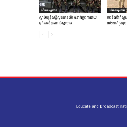
ព័ត៌មានអន្តរជាតិ
ព័ត៌មានអន្តរជាតិ
ស្លាប់មន្ត្រីសន្តិសុខកេនយ៉ា ៥នាក់ក្នុងការវាយ
កងទ័ពប៉ាគីស្ថា
ឆ្មក់របស់ពួកអាល់ស្ហាបាប
៣២នាក់ក្នុងប្រត
Educate and Broadcast nation