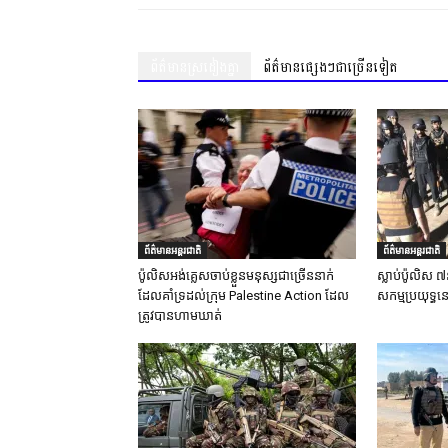
ព័ត៌មានស្រដៀងគ្នា
ព័ត៌មានផ្សេងៗជាច្រើនទៀត
ព័ត៌មានអន្តរជាតិ
ព័ត៌មានអន្តរជាតិ
ប៉ូលិសអង់គ្លេសចាប់ខ្លួនមនុស្សជាច្រើននាក់
ស្លាប់ប៉ូលិស ៧
ដែលគាំទ្រដល់ក្រុម Palestine Action ដែល
សកម្មប្រយុទ្ធន
ត្រូវបានហាមឃាត់