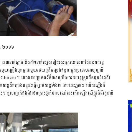
នាំ ២០១៦
្ស ៧៣នាក់ស្លាប់ និង៥២នាក់ផ្សេងទៀតរងរបួសនៅពេលដែលរថយន្ត
មួយគ្រឿងបុកគ្នាជាមួយរថយន្តដឹកប្រេងឥន្ធនៈក្នុងប្រទេសអាហ្វហ្គានី
េត្ត Ghazni។ យោងតាមប្រភពព័ត៌មានឲ្យដឹងថារថយន្តក្រុងដឹកអ្នកដំណើរ
្តដឹកប្រេងឥន្ធនៈធ្វើឲ្យរថយន្តទាំង២ ឆាបឆេះភ្លាមៗ ហើយភើ្លងក៏
គួរបញ្ជាក់ផងដែរថាគ្រោះថ្នាក់ចរាចរណ៍នេះកើតឡើងលើផ្លូវធំពីរដ្ឋធានី