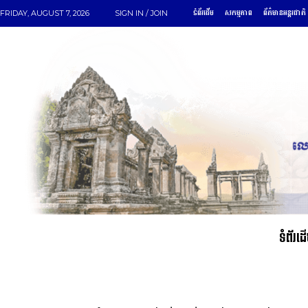
ទំព័រដើម
សកម្មភាព
ព័ត៌មានអន្តរជាតិ
FRIDAY, AUGUST 7, 2026
SIGN IN / JOIN
ទំព័រដ