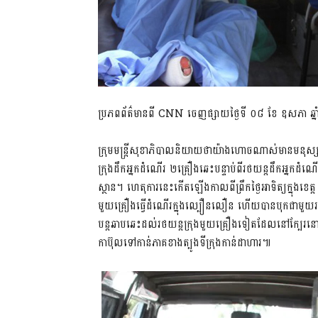
ប្រភពព័ត៌មានពី CNN ចេញផ្សាយថ្ងៃទី ០៨ ខែ ឧសភា ឆ្
ក្រុមមន្ត្រីសុខាភិបាលនិយាយថាយ៉ាងហោចណាស់មានមនុស
ក្រុងដឹកអ្នកដំណើរ ២គ្រឿងឆេះបន្ទាប់ពីរថយន្តដឹកអ្នកដំណើរ
ស្ថាន។ ហេតុការនេះកើតឡើងកាលពីព្រឹកថ្ងៃអាទិត្យក្នុងខ
មួយគ្រឿងធ្វើដំណើរក្នុងល្បឿនលឿន ហើយបានបុកជាមួយរថយន
បន្តឆាបឆេះដល់រថយន្តក្រុងមួយគ្រឿងទៀតដែលនៅក្បែរនោះ។ 
កាប៊ុលទៅកាន់ភាគខាងត្បូងទីក្រុងកាន់ដាហារ៕