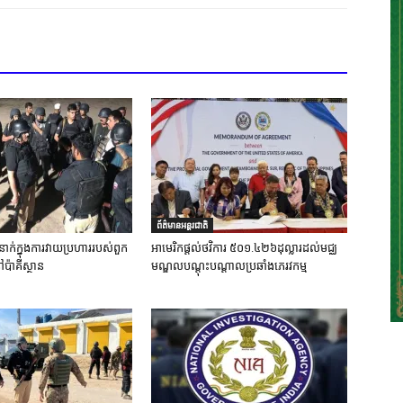
ព័ត៌មានអន្តរជាតិ
នាក់ក្នុងការវាយប្រហាររបស់ពួក
អាមេរិកផ្តល់ថវិការ ៥០១.៤២៦ដុល្លារដល់មជ្ឈ
ៅប៉ាគីស្ថាន
មណ្ឌលបណ្តុះបណ្តាលប្រឆាំងភេរវកម្ម