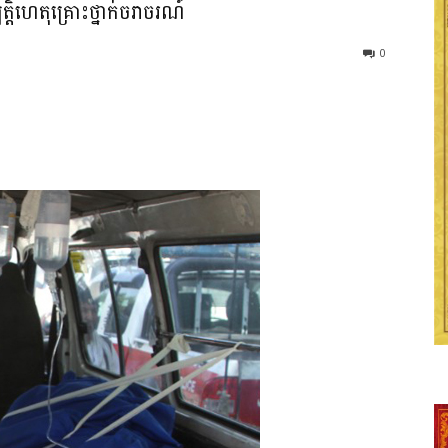
្តិហេតុគ្រោះថ្នាក់ចរាចរណ៍
0