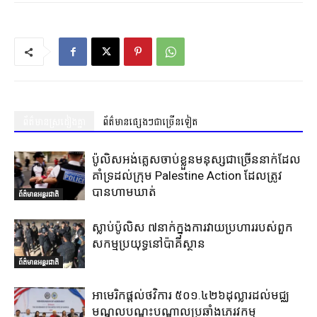
ព័ត៌មានស្រដៀងគ្នា
ព័ត៌មានផ្សេងៗជាច្រើនទៀត
ប៉ូលិសអង់គ្លេសចាប់ខ្លួនមនុស្សជាច្រើននាក់ដែល
គាំទ្រដល់ក្រុម Palestine Action ដែលត្រូវ
បានហាមឃាត់
ព័ត៌មានអន្តរជាតិ
ស្លាប់ប៉ូលិស ៧នាក់ក្នុងការវាយប្រហាររបស់ពួក
សកម្មប្រយុទ្ធនៅប៉ាគីស្ថាន
ព័ត៌មានអន្តរជាតិ
អាមេរិកផ្តល់ថវិការ ៥០១.៤២៦ដុល្លារដល់មជ្ឈ
មណ្ឌលបណ្តុះបណ្តាលប្រឆាំងភេរវកម្ម