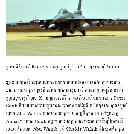
ប្រភពព័ត៌មានពី Reuters ចេញផ្សាយថ្ងៃទី ០៩ ខែ ឧសភា ឆ្នាំ ២០១៦
អ្នកនាំពាក្យមន្ទីរបញ្ចកោណបាននិយាយកាលពីថ្ងៃចន្ទថាការវាយប្រហារតាម
អាកាសដោយក្រុមចម្រុះដឹកនាំដោយសហរដ្ឋអាមេរិកបានសម្លាប់មន្រ្តីជាន់ខ្ពស់
ក្រុមឧទ្ទាមរដ្ឋអ៊ីស្លាម IS នៅប្រទេសអ៊ីរ៉ាក់កាលពីសប្តាហ៍មុន។ លោក Peter
Cook និយាយថាការវាយប្រហារតាមអាកាសនៅថ្ងៃទី ៦ ខែឧសភា បានសម្លាប់
លោក Abu Wahib នាយទាហានក្រុមឧទ្ទាមរដ្ឋអ៊ីស្លាម IS នៅក្នុងខេត្ត
Anbar។ លោក Cook បន្តថា ការវាយប្រហារតាមអាកាសធ្វើឡើងមកលើ
រថយន្តដឹកលោក Abu Wahib ឬក៏ Shakir Wahib និងសមាជិកក្រុម