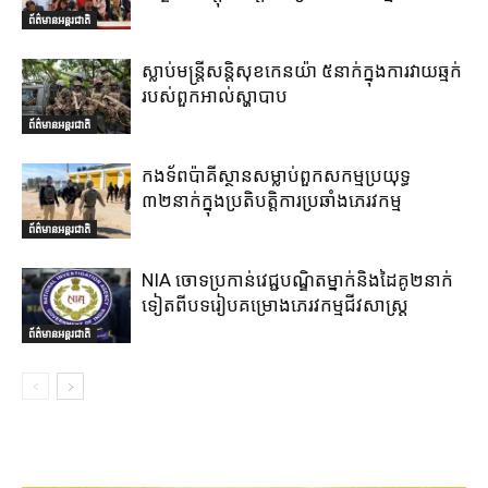
ព័ត៌មានអន្តរជាតិ
ស្លាប់មន្ត្រីសន្តិសុខកេនយ៉ា ៥នាក់ក្នុងការវាយឆ្មក់
របស់ពួកអាល់ស្ហាបាប
ព័ត៌មានអន្តរជាតិ
កងទ័ពប៉ាគីស្ថានសម្លាប់ពួកសកម្មប្រយុទ្ធ
៣២នាក់ក្នុងប្រតិបត្តិការប្រឆាំងភេរវកម្ម
ព័ត៌មានអន្តរជាតិ
NIA ចោទប្រកាន់វេជ្ជបណ្ឌិតម្នាក់និងដៃគូ២នាក់
ទៀតពីបទរៀបគម្រោងភេរវកម្មជីវសាស្ត្រ
ព័ត៌មានអន្តរជាតិ