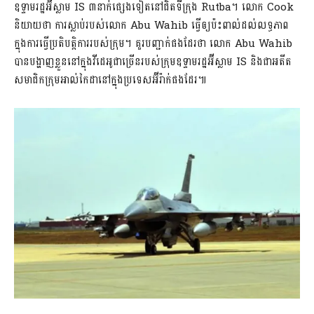
ឧទ្ទាមរដ្ឋអ៊ីស្លាម IS ៣នាក់ផ្សេងទៀតនៅជិតទីក្រុង Rutba។ លោក Cook
និយាយថា ការស្លាប់របស់លោក Abu Wahib ធ្វើឲ្យប៉ះពាល់ដល់លទ្ធភាព
ក្នុងការធ្វើប្រតិបត្តិការរបស់ក្រុម។ គួរបញ្ជាក់ផងដែរថា លោក Abu Wahib
បានបង្ហាញខ្លួននៅក្នុងវីដេអូជាច្រើនរបស់ក្រុមឧទ្ទាមរដ្ឋអ៊ីស្លាម IS និងជាអតីត
សមាជិកក្រុមអាល់កៃដានៅក្នុងប្រទេសអ៊ីរ៉ាក់ផងដែរ៕