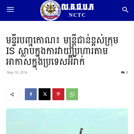
ល.គ.ជ.ប.ភ
NCTC
មន្ទីរបញ្ចកោណ៖ មន្ត្រីជាន់ខ្ពស់ក្រុម​
IS ស្លាប់ក្នុងការវាយប្រហារតាម
អាកាសក្នុងប្រទេសអ៊ីរ៉ាក់
May 10, 2016
0