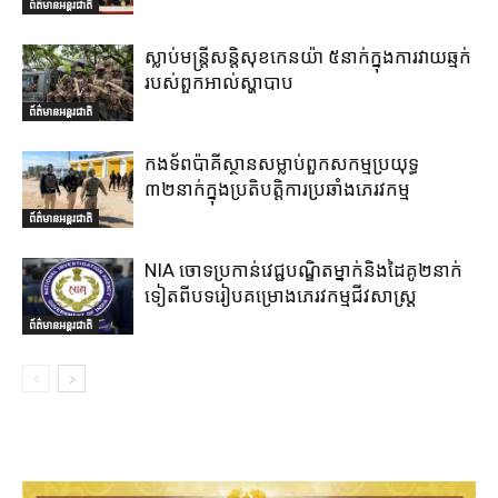
ព័ត៌មានអន្តរជាតិ
ស្លាប់មន្ត្រីសន្តិសុខកេនយ៉ា ៥នាក់ក្នុងការវាយឆ្មក់
របស់ពួកអាល់ស្ហាបាប
ព័ត៌មានអន្តរជាតិ
កងទ័ពប៉ាគីស្ថានសម្លាប់ពួកសកម្មប្រយុទ្ធ
៣២នាក់ក្នុងប្រតិបត្តិការប្រឆាំងភេរវកម្ម
ព័ត៌មានអន្តរជាតិ
NIA ចោទប្រកាន់វេជ្ជបណ្ឌិតម្នាក់និងដៃគូ២នាក់
ទៀតពីបទរៀបគម្រោងភេរវកម្មជីវសាស្ត្រ
ព័ត៌មានអន្តរជាតិ