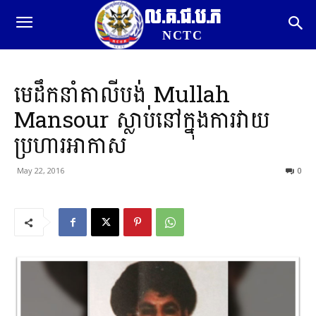
ល.គ.ជ.ប.ភ
NCTC
មេដឹកនាំតាលីបង់ Mullah​
Mansour ស្លាប់នៅក្នុងការវាយ
ប្រហារអាកាស
May 22, 2016
0