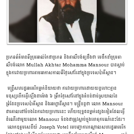
ប្រភពព័ត៌មានពីក្រុមអាល់កៃដាប្រភព និងតាលីបង់ឲ្យដឹងថា​ មេដឹកនាំក្រុមតា
លីបង់លោក Mullah Akhtar Mohamma Mansour បានស្លាប់
ក្នុងការវាយប្រហារតាមអាកាសកាលពីថ្ងៃសៅរ៍នៅក្នុងប្រទេសប៉ាគីស្ថាន។
មន្ត្រីសហរដ្ឋអាមេរិកម្នាក់និយាយ​ថា ការវាយប្រហារដោយយន្តហោះគ្មាន
មនុស្សបើកធ្វើឡើងនាម៉ោង ៦ ព្រឹកថ្ងៃសៅរ៍នៅក្នុងតំបន់ដាច់ស្រយាលនៃ
ព្រំដែនប្រទេសប៉ាគីស្ថាន និងអាហ្គានីស្ថាន។ មន្ត្រីបន្តថា លោក Mansour
ជាគោលដៅចំបងនៃការវាយប្រហារនេះ ហើយយុទ្ឋជនម្នាក់ផ្សេងទៀតដែលធ្វើ
ដំណើរជាមួយលោក​​ Mansour ទំនងជាត្រូវស្លាប់ក្នុងហេតុការណ៍នេះដែរ។
លោកឧត្តមសេនីយ៍​ Joseph Votel មេបញ្ជាការកណ្តាលសហរដ្ឋអាមេរិក