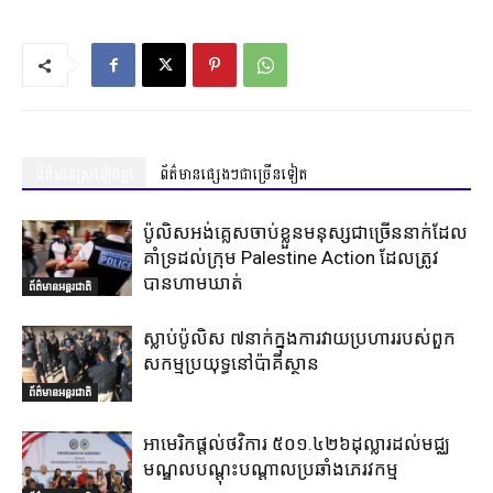
ព័ត៌មានស្រដៀងគ្នា
ព័ត៌មានផ្សេងៗជាច្រើនទៀត
ប៉ូលិសអង់គ្លេសចាប់ខ្លួនមនុស្សជាច្រើននាក់ដែល
គាំទ្រដល់ក្រុម Palestine Action ដែលត្រូវ
បានហាមឃាត់
ព័ត៌មានអន្តរជាតិ
ស្លាប់ប៉ូលិស ៧នាក់ក្នុងការវាយប្រហាររបស់ពួក
សកម្មប្រយុទ្ធនៅប៉ាគីស្ថាន
ព័ត៌មានអន្តរជាតិ
អាមេរិកផ្តល់ថវិការ ៥០១.៤២៦ដុល្លារដល់មជ្ឈ
មណ្ឌលបណ្តុះបណ្តាលប្រឆាំងភេរវកម្ម