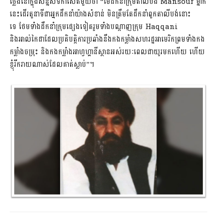
ថ្លែងនៅក្នុងសន្និសីទកាសែតមួយថា “មេដឹកនាំក្រុមតាលីបង់ Mansour ម្នាក់
នេះដើរតួនាទីជាអ្នកដឹកនាំយ៉ាងសំខាន់ មិនត្រឹមតែដឹកនាំពួកតាលីបង់នោះ
ទេ ថែមទាំងដឹកនាំក្រុមផ្សេងទៀតរួមទាំងបណ្តាញក្រុម Haqqani
និងអាល់កៃដាដែលប្រតិបត្ដិការប្រឆាំងនឹងកងកម្លាំងសហរដ្ឋអាមេរិកព្រមទាំងកង
កម្លាំងចម្រុះ និងកងកម្លាំងអាហ្វហ្គានីស្ថានអស់រយៈពេលជាយូរមកហើយ ហើយ
ខ្ញុំរីករាយណាស់ដែលគាត់ស្លាប់”។