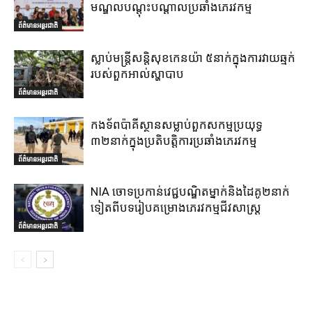
មណ្ឌលបណ្តុះបណ្តាលប្រឆាំងភេរវកម្ម
ព័ត៌មានអន្តរជាតិ
ស្លាប់មន្ត្រីសន្តិសុខកេនយ៉ា ៥នាក់ក្នុងការវាយឆ្មក់
របស់ពួកអាល់ស្ហាបាប
ព័ត៌មានអន្តរជាតិ
កងទ័ពប៉ាគីស្ថានសម្លាប់ពួកសកម្មប្រយុទ្ធ
៣២នាក់ក្នុងប្រតិបត្តិការប្រឆាំងភេរវកម្ម
ព័ត៌មានអន្តរជាតិ
NIA ចោទប្រកាន់វេជ្ជបណ្ឌិតម្នាក់និងដៃគូ២នាក់
ទៀតពីបទរៀបគម្រោងភេរវកម្មជីវសាស្ត្រ
ព័ត៌មានអន្តរជាតិ