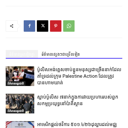
ព័ត៌មានស្រដៀងគ្នា
ព័ត៌មានផ្សេងៗជាច្រើនទៀត
ប៉ូលិសអង់គ្លេសចាប់ខ្លួនមនុស្សជាច្រើននាក់ដែល
គាំទ្រដល់ក្រុម Palestine Action ដែលត្រូវ
បានហាមឃាត់
ព័ត៌មានអន្តរជាតិ
ស្លាប់ប៉ូលិស ៧នាក់ក្នុងការវាយប្រហាររបស់ពួក
សកម្មប្រយុទ្ធនៅប៉ាគីស្ថាន
ព័ត៌មានអន្តរជាតិ
អាមេរិកផ្តល់ថវិការ ៥០១.៤២៦ដុល្លារដល់មជ្ឈ