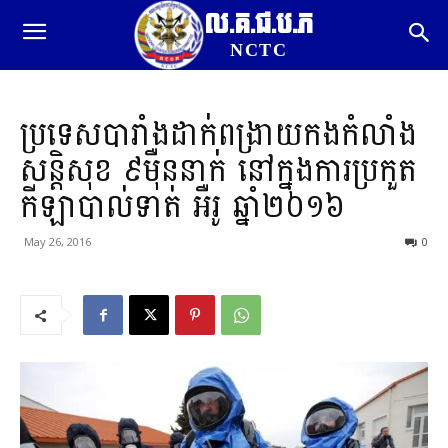
ល.គ.ជ.ប.ភ
NCTC
ប្រទេសបារាំងដាក់ពង្រាយកងកំលាំង
សន្តិសុខ ៩ម៉ឺននាក់ នៅក្នុងការប្រកួត
កីឡាបាល់ទាត់ អឺរូ ឆ្នាំ២០១៦
May 26, 2016
0