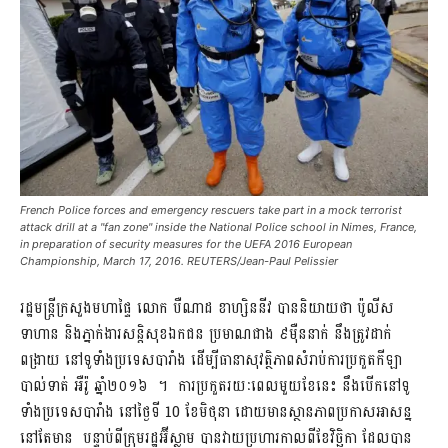
French Police forces and emergency rescuers take part in a mock terrorist
attack drill at a "fan zone" inside the National Police school in Nimes, France,
in preparation of security measures for the UEFA 2016 European
Championship, March 17, 2016. REUTERS/Jean-Paul Pelissier
រដ្ឋមន្ត្រីក្រសួងមហាផ្ទៃ លោក បឺណាដ ខាហ្សិននីវ បាននិយាយថា ប៉ូលីស
ទាហាន និងភ្នាក់ងារសន្តិសុខឯកជន ប្រមាណជាង ៩ម៉ឺននាក់ នឹងត្រូវដាក់
ពង្រាយ នៅទូទាំងប្រទេសបារាំង ដើម្បីធានាសុវត្ថិភាពសំរាប់ការប្រកួតកីឡា
បាល់ទាត់ អឺរ៉ូ ឆ្នាំ២០១៦ ។ ការប្រកួតរយៈពេលមួយខែនេះ នឹងបើកនៅទូ
ទាំងប្រទេសបារាំង នៅថ្ងៃទី 10 ខែមិថុនា ដោយមានស្ថានភាពប្រកាសអាសន្ន
នៅតែមាន បន្ទាប់ពីក្រុមរដ្ឋអ៊ីស្លាម បានវាយប្រហារកាលពីខែវិច្ឆិកា ដែលបាន