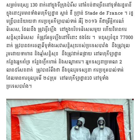
សម្លាប់មនុស្ស 130 នាក់នៅក្នុងទីក្រុងប៉ារីស នៅតំបន់ជាច្រើននៅទូទាំងរដ្ឋធានី
ក្នុងនោះរួមមានទាំងពហុកីឡដ្ឋាន ស្តាន់ ដឺ ហ្រ្វាន់ Stade de France ។ រដ្ឋ
មន្ត្រីបាននិយាយថា ការប្រកួតកីឡាបាល់ទាត់ អឺរ៉ូ ២០១៦ គឺជាព្រឹត្តិការណ៍
ពិសេស, ដែលនឹង ត្រូវធ្វើឡើង នៅក្នុងបរិបទពិសេសមួយ ហើយវិធានការ
សន្តិសុខពិសេស ក៏ត្រូវតែធ្វឡើងនៅទីនោះ ផងដែរ ។ មនុស្សចំនួន 77000
នាក់ ត្រូវបានដកចេញពីទូទាំងសេវាសន្តិសុខរបស់ប្រទេសបារាំង នឹងត្រូវចូល
រួមដោយទាហាន និងឆ្មាំសន្តិសុខ នឹងត្រូវដាក់ពង្រាយ នៅពហុកីឡាដ្ឋាន
កន្លែងអ្នកគាំទ្រ កន្លែងហ្វឹកហាត់ និងសណ្ឋាគារ។ អ្នកទស្សនាប្រមាណ 2
លាន៥សែននាក់ ត្រូវបានរំពឹងថា នឹងចូលរូមទស្សនា ការប្រកួតបាល់ទាត់
ដែលមានការចូលរួមពី ២៤ក្រុម នៅពហុកីឡាដ្ឋាន10 នៅទូទាំង
ប្រទេសបារាំង។