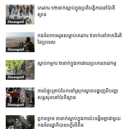
ភេរវករ ១២នាក់ស្លាប់ក្នុងប្រតិបត្តិការនៅប៉ាគី
ស្ថាន
ព័ត៌មានអន្តរជាតិ
កងទ័ពកាមេរូនសម្លាប់ភេរវករ ៥នាក់នៅភាគនិរតី
នៃប្រទេស
ព័ត៌មានអន្តរជាតិ
ស្លាប់កម្មករ ២នាក់ក្នុងការវាយប្រហារភេរវកម្ម
ព័ត៌មានអន្តរជាតិ
ការបំផ្ទុះគ្រាប់បែកនៅស្រុកស្វាតបង្ហាញពីបញ្ហា
សន្តសុខនៅប៉ាគីស្ថាន
ព័ត៌មានអន្តរជាតិ
ពួកឧទ្ទាម ៣នាក់ស្លាប់ក្នុងការប៉ះទង្គិចគ្នាជាមួយ
កងទ័ពរដ្ឋាភិបាលហ្វីលីពីន