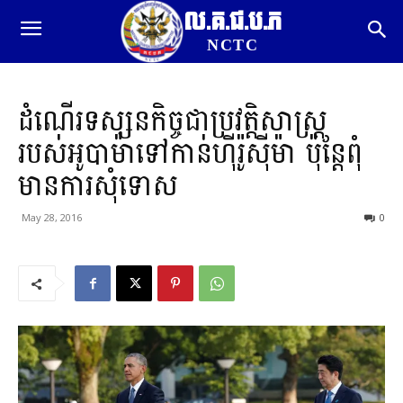
ល.គ.ជ.ប.ភ
NCTC
ដំណើរទស្សនកិច្ចជាប្រវត្តិសាស្រ្ត
របស់អូបាម៉ាទៅកាន់ហ៊ីរ៉ូស៊ីម៉ា ប៉ុន្តែពុំ
មានការសុំទោស
May 28, 2016
0