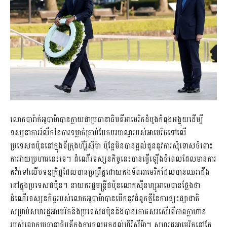
លោកបារ៉ាក់អូបាម៉ាបានក្លាយជាប្រធានាធិបតីអាមេរិកដំបូងកំពុងអង្គុយដើម្បី
ទស្សនាការរំលឹកនៃការទម្លាក់គ្រាប់បែកបរមាណូរបស់អាមេរិចទៅលើ
ប្រទេសជប៉ុននៅក្នុងទីក្រុងហ៊ីរ៉ូស៊ីម៉ា ប៉ុន្តែមិនបានផ្តល់ជូននូវការសុំទោសចំពោះ
ការវាយប្រហារនេះទេ។ ដំណើរទស្សនកិច្ចនេះបានធ្វើឡើងចំពេលដែលមានការ
តវ៉ាទៅលើបទឧក្រិដ្ឋដែលបានប្រព្រឹត្តដោយកងទ័ពអាមេរិកដែលបានឈរជើង
នៅក្នុងប្រទេសជប៉ុន។ នាយករដ្ឋមន្រ្តីជប៉ុនលោកស៊ីនហ្សូអាបេបានថ្លែងថា
ដំណើរទស្សនកិច្ចរបស់លោកអូបាម៉ាបានបើកនូវជំពូកថ្មីនៃការផ្សះផ្សាជាតិ
សម្រាប់សហរដ្ឋអាមេរិកនិងប្រទេសជប៉ុននិងបានកោតសរសើរពីភាពក្លាហាន
របស់លោកប្រធានាធិបតីក្នុងការចូលមកដល់ហ៊ីរ៉ូស៊ីម៉ា។ សហរដ្ឋអាមេរិកនៅតែ