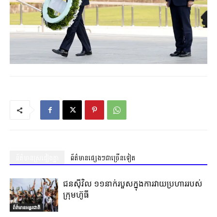
ព័ត៌មានស្រដៀងគ្នា
ព័ត៌មានផ្សេងៗជាច្រើនទៀត
ជនស៊ីវិល ១១នាក់របួសក្នុងការវាយប្រហាររបស់
ក្រុមហ៊ូធី
ព័ត៌មានអន្តរជាតិ