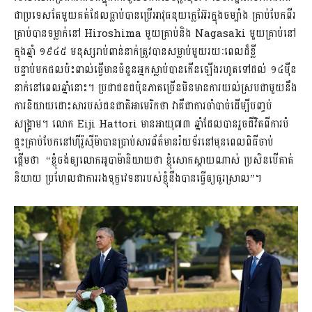
ជាប្រទេសតែមួយគត់ដែលធ្លាប់បានប្រើអាវុធនុយក្លេអ៊ែរក្នុងចម្បាំង គ្រាប់បែកពីរ
គ្រាប់បានទម្លាក់នៅ Hiroshima មួយគ្រាប់និង Nagasaki មួយគ្រាប់នៅ
ក្នុងឆ្នាំ ១៩៤៥ មនុស្សរាប់ពាន់នាក់ត្រូវបានសម្លាប់មួយរយៈពេលដ៏ខ្លី
បន្ទាប់មកផលប៉ះពាល់ធ្វើមានចំនួនអ្នកស្លាប់បានកើនឡើងរហូតទៅដល់ ១៤ម៉ឺន
នាក់នៅពេលឆ្នាំនោះ។ ប្រជាជនជប៉ុនភាគច្រើនមិនមានការយល់ស្របជាមួយនឹង
ការនិយាយដោះសារបស់ជនជាតិអាមេរិកថា វាគឺជាការចាំបាច់ដើម្បីបញ្ចប់
សង្រ្គាម។ លោក Eiji Hattori មានអាយុ៧៣ ឆ្នាំដែលបានរួចជីវិតពីការបំ
ផ្ទុះគ្រាប់បែកនៅហ៊ីរ៉ូស៊ីម៉ាបានប្រាប់សារព័ត៌មានរ៉យទ័រនៅមុនពេលពិធីចាប់
ផ្តើមថា ‌ “ខ្ញុំចង់ឲ្យលោកអូបាម៉ានិយាយថា ខ្ញុំសោកស្តាយណាស់ ប្រសិនបើគាត់
និយាយ ប្រហែលជាការរងទុក្ខវេទនារបស់ខ្ញុំនឹងបានធ្វើឲ្យធូរស្រាល”។