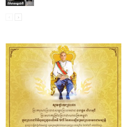
ព័ត៌មានអន្តរជាតិ