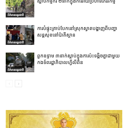
ស្លាប់កម្មករ ២នាក់ក្នុងការវាយប្រហារភេរវកម្ម
ព័ត៌មានអន្តរជាតិ
ការបំផ្ទុះគ្រាប់បែកនៅស្រុកស្វាតបង្ហាញពីបញ្ហា
សន្តសុខនៅប៉ាគីស្ថាន
ព័ត៌មានអន្តរជាតិ
ពួកឧទ្ទាម ៣នាក់ស្លាប់ក្នុងការប៉ះទង្គិចគ្នាជាមួយ
កងទ័ពរដ្ឋាភិបាលហ្វីលីពីន
ព័ត៌មានអន្តរជាតិ