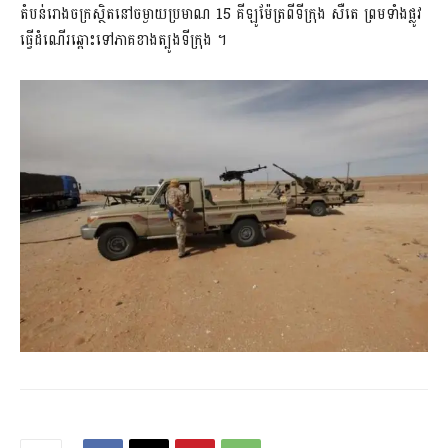
តំបន់រោងចក្រស្ថិតនៅចម្ងាយប្រមាណ 15 គីឡូម៉ែត្រពីទីក្រុង សឺតេ ព្រមទាំងផ្លូវ
ធ្វើដំណើរឆ្ពោះទៅភាគខាងត្បូងទីក្រុង ។