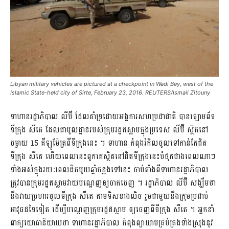
Libyan military vehicles are pictured at a checkpoint in Wadi Bey, west of the
Islamic State-held city of Sirte, February 23, 2016. REUTERS/Ismail Zitouny
ទាហានរដ្ឋាភិបាល លីប៊ី ដែលគាំទ្រដោយអង្គការសហប្រជាជាតិ បានឡោមព័ទ
ទីក្រុង សឺតេ ដែលជាមូលដ្ឋានរបស់ក្រុមរដ្ឋឥស្លាមក្នុងប្រទេស លីប៊ី ស្ថិតនៅ
ចម្ងាយ 15 គីឡូម៉ែត្រពីទីក្រុងនេះ ។ ទាហាន កំពុងរំកិលចូលទៅកាន់តែជិត
ទីក្រុង សឺតេ ហើយពេលនេះពួកគេស្ថិតនៅជិតទីក្រុងនេះបំផុតជាងពេលណាៗ
ទាំងអស់ក្នុងរយៈពេលជិតមួយឆ្នាំកន្លងទៅនេះ ចាប់តាំងពីទាហានរដ្ឋាភិបាល
ត្រូវបានក្រុមរដ្ឋឥស្លាមវាយបណ្ដេញឲ្យចាកចេញ ។ រដ្ឋាភិបាល លីប៊ី សង្ឃឹមថា
នឹងវាយប្រហារចូលទីក្រុង សឺតេ តាមទិសខាងលិច រួមជាមួយនឹងក្រុមប្រដាប់
អាវុធដទៃទៀត ដើម្បីបណ្ដេញក្រុមរដ្ឋឥស្លាម ឲ្យចេញពីទីក្រុង សឺតេ ។ អ្នកនាំ
ពាក្យយោធានិយាយថា ទាហានរដ្ឋាភិបាល កំពុងព្យាយាមគ្រប់គ្រងទាំងស្រុងនូវ