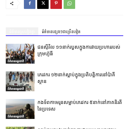
ព័ត៌មានស្រដៀងគ្នា
ព័ត៌មានផ្សេងៗជាច្រើនទៀត
ជនស៊ីវិល ១១នាក់របួសក្នុងការវាយប្រហាររបស់
ក្រុមហ៊ូធី
ព័ត៌មានអន្តរជាតិ
ភេរវករ ១២នាក់ស្លាប់ក្នុងប្រតិបត្តិការនៅប៉ាគី
ស្ថាន
ព័ត៌មានអន្តរជាតិ
កងទ័ពកាមេរូនសម្លាប់ភេរវករ ៥នាក់នៅភាគនិរតី
នៃប្រទេស
ព័ត៌មានអន្តរជាតិ