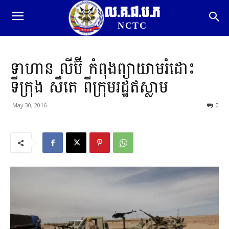
ល.គ.ជ.ប.ភ
NCTC
ទាហាន លីប៊ី កំពុងព្យាយាមរំដោះ
ទីក្រុង សឺតេ ពីក្រុមរដ្ឋឥស្លាម
May 30, 2016
0