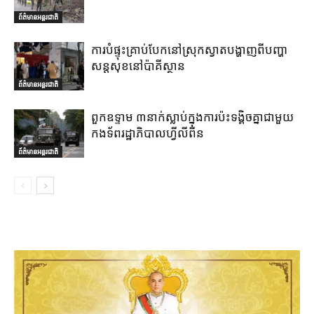
ព័ត៌មានអន្តរជាតិ
ការបំផ្ទុះគ្រាប់បែកនៅស្រុកស្វាតបង្ហាញពីបញ្ហា
សន្តសុខនៅប៉ាគីស្ថាន
ព័ត៌មានអន្តរជាតិ
ពួកឧទ្ទាម ៣នាក់ស្លាប់ក្នុងការប៉ះទង្គិចគ្នាជាមួយ
កងទ័ពរដ្ឋាភិបាលហ្វីលីពីន
ព័ត៌មានអន្តរជាតិ