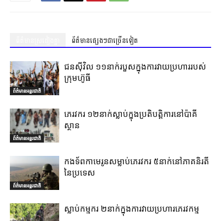
ព័ត៌មានស្រដៀងគ្នា
ព័ត៌មានផ្សេងៗជាច្រើនទៀត
ជនស៊ីវិល ១១នាក់របួសក្នុងការវាយប្រហាររបស់
ក្រុមហ៊ូធី
ព័ត៌មានអន្តរជាតិ
ភេរវករ ១២នាក់ស្លាប់ក្នុងប្រតិបត្តិការនៅប៉ាគី
ស្ថាន
ព័ត៌មានអន្តរជាតិ
កងទ័ពកាមេរូនសម្លាប់ភេរវករ ៥នាក់នៅភាគនិរតី
នៃប្រទេស
ព័ត៌មានអន្តរជាតិ
ស្លាប់កម្មករ ២នាក់ក្នុងការវាយប្រហារភេរវកម្ម