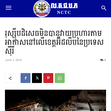
ល.គ.ជ.ប.ភ
NCTC
រុស្ស៊ីបដិសេធមិនបានវាយប្រហារតាម
អាកាសនៅលើខេត្តអ៊ីដលីបនៃប្រទេស
ស៊ីរី
June 1, 2016
0