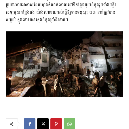
ប្រហារតាមអាកាសដែលបានកំណត់គោលដៅទីកន្លែងមួយចំនួនរួមទាំងមន្ទីរ
ពេទ្យមួយកន្លែងផង យ៉ាងហោចណាស់ធ្វើឱ្យមានមនុស្ស ២៣ នាក់ត្រូវបាន
សម្លាប់ ក្នុងនោះមានក្មេងចំនួនប្រាំពីរនាក់។