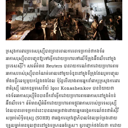
ក្រសួងការពារប្រទេសរុស្ស៊ីបានច្រានចោលការចោទប្រកាន់ថាកងទ័ព
អាកាសរុស្ស៊ីបានបញ្ជូនឱ្យទៅធ្វើការវាយប្រហារទៅលើទីក្រុងអ៊ីដលីបនៅក្នុង
ប្រទេសស៊ីរី។ សារព័ត៌មាន Reuters បានរាយការណ៍ថាការវាយប្រហារតាម
អាកាសរបស់រុស្ស៊ីបានកំណត់គោលដៅមួយចំនួននៅក្នុងទីក្រុងដែលរួមបញ្ចូល
ទាំងមន្ទីរពេទ្យមួយកន្លែងផងដែល ប៉ុន្តែបើយោងតាមអ្នកនាំពាក្យក្រសួងការពារ
ជាតិរុស្ស៉ី លោកឧត្តមសេនីយ៍ Igor Konashenkov បាននិយាយថា
កងទ័ពអាកាសរុស្ស៊ីមិនបានដឹកនាំធ្វើការវាយប្រហារតាមអាកាសនៅក្នុងតំបន់
អ៊ីដលីបទេ។ ព័ត៌មានស្តីអំពីការវាយប្រហារតាមផ្លូវអាកាសរបស់ប្រទេសរុស្ស៊ី
ដែលបានចោទប្រកាន់នេះបានលាតត្រដាងដោយអ្នកអង្កេតការណ៍ជនជាតិស៊ីរី
សម្រាប់សិទ្ធិមនុស្ស (SOHR) ជាអង្គការក្រៅរដ្ឋាភិបាលដែលគ្រប់គ្រងដោយ
បុគ្គលម្នាក់មានមូលដ្ធាននៅក្នុងចក្រភពអង់គ្លេស។ គួរបញ្ជាក់ផងដែរថា ការវាយ