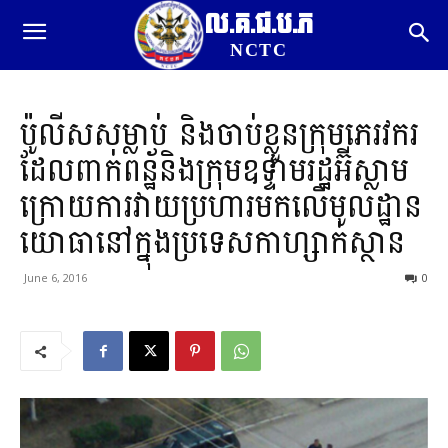
ល.គ.ជ.ប.ភ
NCTC
ប៉ូលីសសម្លាប់ និងចាប់ខ្លួនក្រុមភេរវករ
ដែលពាក់ពន្ឋ័និងក្រុមឧទ្ទាមរដ្ឋអ៊ីស្លាម
ក្រោយការវាយប្រហារមកលើមូលដ្ឋាន
យោធានៅក្នុងប្រទេសកាហ្សាក់ស្ថាន
June 6, 2016
0