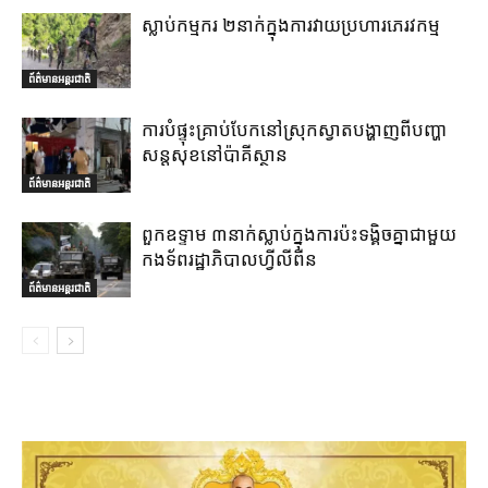
ស្លាប់កម្មករ ២នាក់ក្នុងការវាយប្រហារភេរវកម្ម
ព័ត៌មានអន្តរជាតិ
ការបំផ្ទុះគ្រាប់បែកនៅស្រុកស្វាតបង្ហាញពីបញ្ហា
សន្តសុខនៅប៉ាគីស្ថាន
ព័ត៌មានអន្តរជាតិ
ពួកឧទ្ទាម ៣នាក់ស្លាប់ក្នុងការប៉ះទង្គិចគ្នាជាមួយ
កងទ័ពរដ្ឋាភិបាលហ្វីលីពីន
ព័ត៌មានអន្តរជាតិ