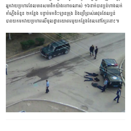
អ្នកវាយប្រហារដែលមានសមាជិកយ៉ាងហោចណាស់ ១៦នាក់បានប្លន់ហាងលក់
កាំភ្លើងចំនួន ២កន្លែង បន្ទាប់មកជិះឡានក្រុង និងប្រើប្រាស់អាវុធដែលប្លន់
បានយកមកវាយប្រហារលើមូលដ្ឋានយោធារមួយកន្លែងដែលនៅក្បែរនោះ៕