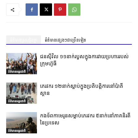
ព័ត៌មានស្រដៀងគ្នា
ព័ត៌មានផ្សេងៗជាច្រើនទៀត
ជនស៊ីវិល ១១នាក់របួសក្នុងការវាយប្រហាររបស់
ក្រុមហ៊ូធី
ព័ត៌មានអន្តរជាតិ
ភេរវករ ១២នាក់ស្លាប់ក្នុងប្រតិបត្តិការនៅប៉ាគី
ស្ថាន
ព័ត៌មានអន្តរជាតិ
កងទ័ពកាមេរូនសម្លាប់ភេរវករ ៥នាក់នៅភាគនិរតី
នៃប្រទេស
ព័ត៌មានអន្តរជាតិ