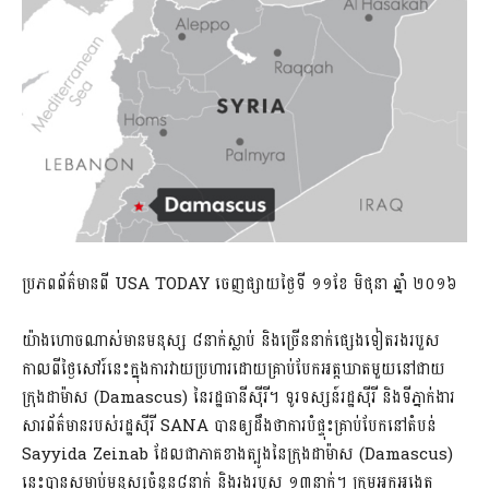
ប្រភពព័ត៌មានពី USA TODAY ចេញផ្សាយថ្ងៃទី ១១ខែ មិថុនា ឆ្នាំ ២០១៦
យ៉ាងហោចណាស់មានមនុស្ស ៨នាក់ស្លាប់ និងច្រើននាក់ផ្សេងទៀតរងរបួស
កាលពីថ្ងៃសៅរ៍នេះក្នុងការវាយប្រហារដោយគ្រាប់បែកអត្តឃាតមួយនៅជាយ
ក្រុងដាម៉ាស (Damascus) នៃរដ្ឋធានីស៊ីរី។ ទូរទស្សន៍រដ្ឋស៊ីរី និងទីភ្នាក់ងារ
សារព័ត៌មានរបស់រដ្ឋស៊ីរី SANA បានឲ្យដឹងថាការបំផ្ទុះគ្រាប់បែកនៅតំបន់
Sayyida Zeinab ដែលជាភាគខាងត្បូងនៃក្រុងដាម៉ាស (Damascus)
នេះបានសម្លាប់មនុស្សចំនួន៨នាក់ និងរងរបួស ១៣នាក់។ ក្រុមអ្នកអង្កេត