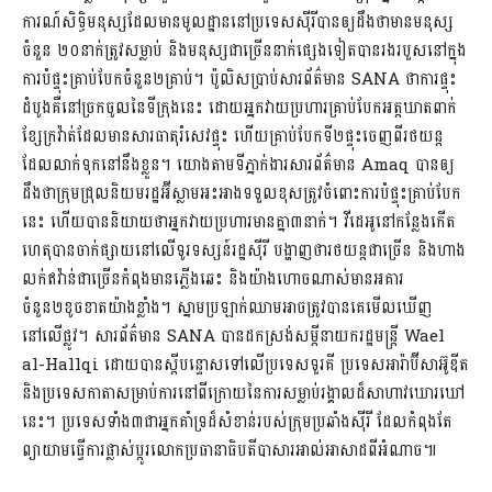
ការណ៍សិទ្ធិមនុស្សដែលមានមូលដ្ឋាននៅប្រទេសស៊ីរីបានឲ្យដឹងថាមានមនុស្ស
ចំនួន ២០នាក់ត្រូវសម្លាប់ និងមនុស្សជាច្រើននាក់ផ្សេងទៀតបានរងរបួសនៅក្នុង
ការបំផ្ទុះគ្រាប់បែកចំនួន២គ្រាប់។ ប៉ូលិសប្រាប់សារព័ត៌មាន SANA ថាការផ្ទុះ
ដំបូងគឺនៅច្រកចូលនៃទីក្រុងនេះ ដោយអ្នកវាយប្រហារគ្រាប់បែកអត្តឃាតពាក់
ខ្សែក្រវ៉ាត់ដែលមានសារធាតុរំសេវផ្ទុះ ហើយគ្រាប់បែកទី២ផ្ទុះចេញពីរថយន្ត
ដែលលាក់ទុកនៅនឹងខ្លួន។ យោងតាមទីភ្នាក់ងារសារព័ត៌មាន Amaq បានឲ្យ
ដឹងថាក្រុមជ្រុលនិយមរដ្ឋអ៊ីស្លាមអះអាងទទួលខុសត្រូវចំពោះការបំផ្ទុះគ្រាប់បែក
នេះ ហើយបាននិយាយថាអ្នកវាយប្រហារមានគ្នា៣នាក់។ វីដេអូនៅកន្លែងកើត
ហេតុបានចាក់ផ្សាយនៅលើទូរទស្សន៍រដ្ឋស៊ីរី បង្ហាញថារថយន្តជាច្រើន និងហាង
លក់ឥវ៉ាន់ជាច្រើនកំពុងមានភ្លើងឆេះ និងយ៉ាងហោចណាស់មានអគារ
ចំនួន២ខូចខាតយ៉ាងខ្លាំង។ ស្នាមប្រឡាក់ឈាមអាចត្រូវបានគេមើលឃើញ
នៅលើផ្លូវ។ សារព័ត៌មាន SANA បានដកស្រង់សម្តីនាយករដ្ឋមន្រ្តី Wael
al-Hallqi ដោយបានស្តីបន្ទោសទៅលើប្រទេសទួរគី ប្រទេសអារ៉ាប៊ីសាអ៊ូឌីត
និងប្រទេសកាតាសម្រាប់ការនៅពីក្រោយនៃការសម្លាប់រង្គាលដ៏សាហាវឃោរឃៅ
នេះ។ ប្រទេសទាំង៣ជាអ្នកគាំទ្រដ៏សំខាន់របស់ក្រុមប្រឆាំងស៊ីរី ដែលកំពុងតែ
ព្យាយាមធ្វើការផ្លាស់ប្តូរលោកប្រធានាធិបតីបាសារអាល់អាសាដពីអំណាច៕