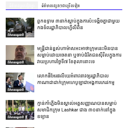
ព័ត៌មានស្រដៀងគ្នា
ព័ត៌មានផ្សេងៗជាច្រើនទៀត
ពួកឧទ្ទាម ៣នាក់ស្លាប់ក្នុងការប៉ះទង្គិចគ្នាជាមួយ
កងទ័ពរដ្ឋាភិបាលហ្វីលីពីន
ព័ត៌មានអន្តរជាតិ
មន្ត្រីជាន់ខ្ពស់ហាម៉ាសអះអាថាក្រុមនេះមិនបាន
សម្លាប់ដោយចេតនា ឬចាប់ជំរិតជនស៊ីវិលក្នុងការ
វាយប្រហារថ្ងៃទី៧ ខែតុលានោះទេ
ព័ត៌មានអន្តរជាតិ
លោកផីអែរផលីយេអំពាវនាវឲ្យរដ្ឋាភិបាល
កាណាដាដាក់ក្រុមហេបូឡាជាអង្គការភេរវកម្ម
ព័ត៌មានអន្តរជាតិ
ក្មាន់កាំភ្លើងមិនស្គាល់អត្តសញ្ញាណបានសម្លាប់
សមាជិកក្រុម Lashkar ជាង ៣០នាក់នៅក្នុង
ឧទ្យាន
ព័ត៌មានអន្តរជាតិ