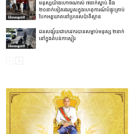
មនុស្សយ៉ាងហោចណាស់ ៧នាក់ស្លាប់ និង
២០នាក់ទៀតរងរបួសក្នុងហេតុការណ៍បំផ្ទុះគ្រាប់
បែកអត្តឃាតនៅប្រទេសប៉ាគីស្ថាន
ព័ត៌មានអន្តរជាតិ
ជនសង្ស័យជាភេរវករបានសម្លាប់មនុស្ស ២នាក់
នៅក្នុងតំបន់កាស្មៀរ
ព័ត៌មានអន្តរជាតិ