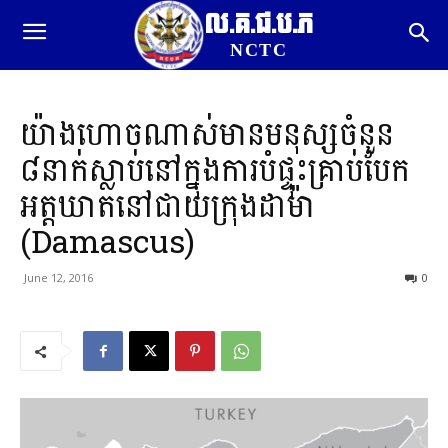
ល.គ.ជ.ប.ភ
NCTC
យ៉ាងហោចណាស់មានមនុស្សចំនួន
៨នាក់ស្លាប់នៅក្នុងការបំផ្ទុះគ្រាប់បែក
អត្តឃាតនៅជាយក្រុងដាម៉ា
(Damascus)
June 12, 2016
0