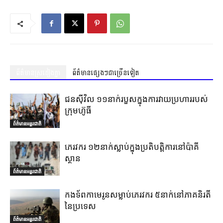
ព័ត៌មានស្រដៀងគ្នា
ព័ត៌មានផ្សេងៗជាច្រើនទៀត
ជនស៊ីវិល ១១នាក់របួសក្នុងការវាយប្រហាររបស់
ក្រុមហ៊ូធី
ព័ត៌មានអន្តរជាតិ
ភេរវករ ១២នាក់ស្លាប់ក្នុងប្រតិបត្តិការនៅប៉ាគី
ស្ថាន
ព័ត៌មានអន្តរជាតិ
កងទ័ពកាមេរូនសម្លាប់ភេរវករ ៥នាក់នៅភាគនិរតី
នៃប្រទេស
ព័ត៌មានអន្តរជាតិ