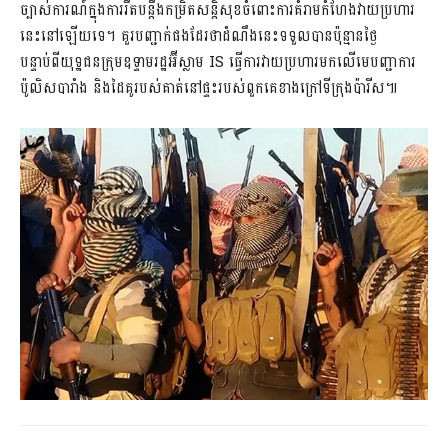
ច្បាស់ការណ៍ក្នុងការរឹតបន្តឹងកម្រិតសន្តិសុខចំពោះការគំរាមកំហែងវាយប្រហារ
នេះនៅឡើយទេ។ គួរបញ្ជាក់ផងដែរថាដំណឹងនេះទទួលបានប៉ុន្មានថ្ងៃ
បន្ទាប់ពីយុទ្ឋជនក្រុមឧទ្ទាមរដ្ឋអ៊ីស្លាម IS ធ្វើការវាយប្រហារមកលើមេបញ្ជាការ
ប៉ូលិសបារាំង និងដៃគូរបស់គាត់នៅផ្ទះរបស់ពួកគេខាងក្រៅទីក្រុងប៉ារីស៕