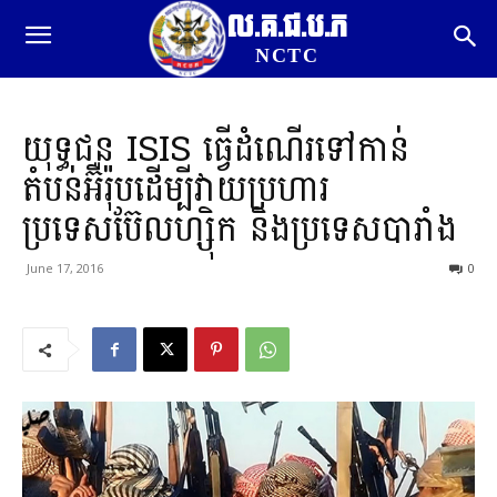
ល.គ.ជ.ប.ភ
NCTC
យុទ្ធជន ISIS ធ្វើដំណើរទៅកាន់
តំបន់អ៊ឺរ៉ុបដើម្បីវាយប្រហារ
ប្រទេសប៊ែលហ្ស៊ិក និងប្រទេសបារាំង
June 17, 2016
0