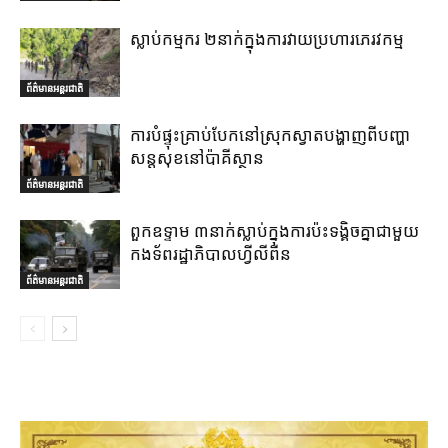
ស្លាប់កម្មករ ២នាក់ក្នុងការវាយប្រហារភេរវកម្ម
ព័ត៌មានអន្តរជាតិ
ការបំផ្ទុះគ្រាប់បែកនៅស្រុកស្វាតបង្ហាញពីបញ្ហា
សន្តសុខនៅប៉ាគីស្ថាន
ព័ត៌មានអន្តរជាតិ
ពួកឧទ្ទាម ៣នាក់ស្លាប់ក្នុងការប៉ះទង្គិចគ្នាជាមួយ
កងទ័ពរដ្ឋាភិបាលហ្វីលីពីន
ព័ត៌មានអន្តរជាតិ