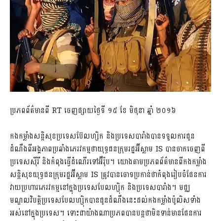
ប្រភពព័ត៌មានពី RT ចេញផ្សាយថ្ងៃទី ១៥ ខែ មិថុនា ឆ្នាំ ២០១៦
កងកម្លាំងសន្តិសុខប្រទេសប៊ែលហ្សិក និងប្រទេសបារាំងបានទទួលការជូន
ដំណឹងពីអង្គភាពប្រឆាំងភេរវកម្មថាយុទ្ធជនក្រុមរដ្ឋអ៊ីស្លាម IS បានចាកចេញពី
ប្រទេសស៊ីរី និងកំពុងធ្វើដំណើរទៅអ៊ឺរ៉ុប។ យោងតាមប្រភពព័ត៌មានពីកងកម្លាំង
សន្តិសុខយុទ្ធជនក្រុមរដ្ឋអ៊ីស្លាម IS ត្រូវបានចោទប្រកាន់ថាកំពុងរៀបចំផែនការ
វាយប្រហារភេរវកម្មនៅក្នុងប្រទេសបែលហ្ស៊ិក និងប្រទេសបារាំង។ មជ្ឈ
មណ្ឌលវិបត្តិប្រទេសបែលហ្ស៊ិកបានជូនដំណឹងនេះដល់កងកម្លាំងប៉ូលិសទាំង
អស់នៅក្នុងប្រទេស។ ទោះជាយ៉ាងណាប្រភពបានបន្តថាមិនទាន់មានផែនការ