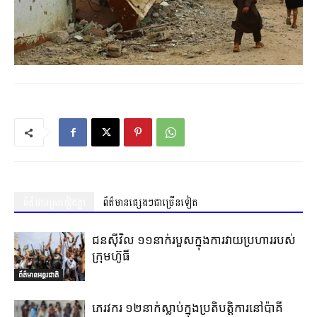
ព័ត៌មានស្រដៀងគ្នា
ព័ត៌មានផ្សេងៗជាច្រើនទៀត
ជនស៊ីវិល ១១នាក់របួសក្នុងការវាយប្រហាររបស់
ក្រុមហ៊ូធី
ព័ត៌មានអន្តរជាតិ
ភេរវករ ១២នាក់ស្លាប់ក្នុងប្រតិបត្តិការនៅប៉ាគី