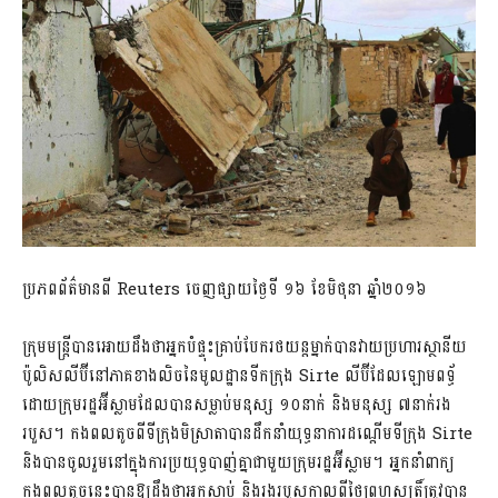
ប្រភពព័ត៌មានពី Reuters ចេញផ្សាយថ្ងៃទី ១៦ ខែមិថុនា ឆ្នាំ២០១៦
ក្រុមមន្រ្តីបានអោយដឹងថាអ្នកបំផ្ទុះគ្រាប់បែករថយន្តម្នាក់បានវាយប្រហារស្ថានីយ
ប៉ូលិសលីប៊ីនៅភាគខាងលិចនៃមូលដ្ឋានទីកក្រុង Sirte លីប៊ីដែលឡោមពទ័្ធ
ដោយក្រុមរដ្ឋអ៊ីស្លាមដែលបានសម្លាប់មនុស្ស ១០នាក់ និងមនុស្ស ៧នាក់រង
របួស។ កងពលតូចពីទីក្រុងមិស្រាតាបានដឹកនាំយុទ្ធនាការដណ្តើមទីក្រុង Sirte
និងបានចូលរួមនៅក្នុងការប្រយុទ្ធបាញ់គ្នាជាមួយក្រុមរដ្ឋអ៊ីស្លាម។ អ្នកនាំពាក្យ
កងពលតូចនេះបានឱ្យដឹងថាអ្នកស្លាប់ និងរងរបួសកាលពីថ្ងៃព្រហស្បតិ៍ត្រូវបាន