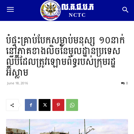
ល.គ.ជ.ប.ភ
NCTC
បំផ្ទុះគ្រាប់បែកសម្លាប់មនុស្ស ១០នាក់
នៅភាគខាងលិចនៃមូលដ្ឋានប្រទេស
លីប៊ីដែលត្រូវឡោមព័ទ្ធរបស់ក្រុមរដ្ឋ
អ៊ីស្លាម
June 18, 2016
0