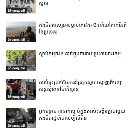
ស្ថាន
ព័ត៌មានអន្តរជាតិ
កងទ័ពកាមេរូនសម្លាប់ភេរវករ ៥នាក់នៅភាគនិរតី
នៃប្រទេស
ព័ត៌មានអន្តរជាតិ
ស្លាប់កម្មករ ២នាក់ក្នុងការវាយប្រហារភេរវកម្ម
ព័ត៌មានអន្តរជាតិ
ការបំផ្ទុះគ្រាប់បែកនៅស្រុកស្វាតបង្ហាញពីបញ្ហា
សន្តសុខនៅប៉ាគីស្ថាន
ព័ត៌មានអន្តរជាតិ
ពួកឧទ្ទាម ៣នាក់ស្លាប់ក្នុងការប៉ះទង្គិចគ្នាជាមួយ
កងទ័ពរដ្ឋាភិបាលហ្វីលីពីន
ព័ត៌មានអន្តរជាតិ