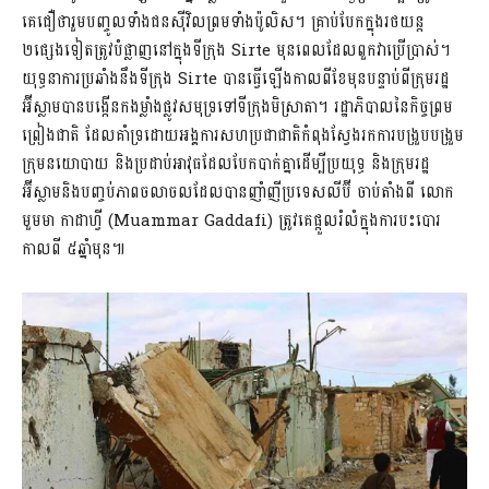
គេជឿថារួមបញ្ចូលទាំងជនស៊ីវិលព្រមទាំងប៉ូលិស។ គ្រាប់បែកក្នុងរថយន្ត
២ផ្សេងទៀតត្រូវបំផ្លាញនៅក្នុងទីក្រុង Sirte មុនពេលដែលពួកវាប្រើប្រាស់។
យុទ្ធនាការប្រឆាំងនឹងទីក្រុង Sirte បានធ្វើឡើងកាលពីខែមុនបន្ទាប់ពីក្រុមរដ្ឋ
អ៊ីស្លាមបានបង្កើនកងម្លាំងផ្លូវសមុទ្រទៅទីក្រុងមិស្រាតា។ រដ្ឋាភិបាលនៃកិច្ចព្រម
ព្រៀងជាតិ ដែលគាំទ្រដោយអង្គការសហប្រជាជាតិកំពុងស្វែងរកការបង្រួបបង្រួម
ក្រុមនយោបាយ និងប្រដាប់អាវុធដែលបែកបាក់គ្នាដើម្បីប្រយុទ្ធ និងក្រុមរដ្ឋ
អ៊ីស្លាមនិងបញ្ចប់ភាពចលាចលដែលបានញាំញីប្រទេសលីប៊ី ចាប់តាំងពី លោក
មួមមា កាដាហ្វី (Muammar Gaddafi) ត្រូវគេផ្តួលរំលំក្នុងការបះបោរ
កាលពី ៥ឆ្នាំមុន៕