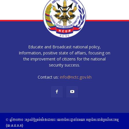
Educate and Broadcast national policy,
Information, positive state of affairs, focusing on
the improvement of citizens for the national
security success.
Contact us:
info@nctc.gov.kh
© ឆ្នាំ២០២០​ ​រក្សាសិទ្ធិ​គ្រប់យ៉ាង​ដោយ​៖​ ​លេខាធិការដ្ឋាននៃគណៈកម្មាធិការជាតិប្រចាំភេរវកម្ម
(ល.គ.ជ.ប.ភ)