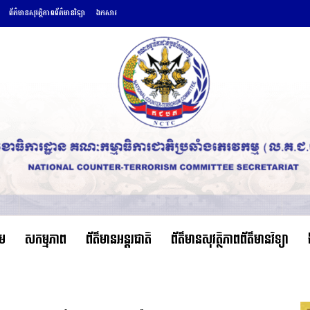
ព័ត៌មានសុវត្ថិភាពព័ត៌មានវិទ្យា
ឯកសារ
ើម
សកម្មភាព
ព័ត៌មានអន្តរជាតិ
ព័ត៌មានសុវត្ថិភាពព័ត៌មានវិទ្យា