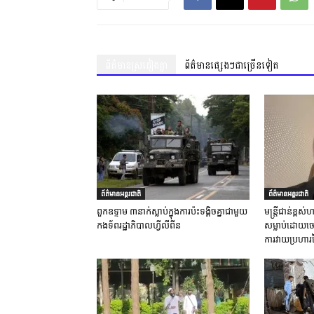
ព័ត៌មានស្រដៀងគ្នា
ព័ត៌មានផ្សេងៗជាច្រើនទៀត
ព័ត៌មានអន្តរជាតិ
ព័ត៌មានអន្តរជាតិ
ពួកឧទ្ទាម ៣នាក់ស្លាប់ក្នុងការប៉ះទង្គិចគ្នាជាមួយ
មន្ត្រីជាន់ខ្ព
កងទ័ពរដ្ឋាភិបាលហ្វីលីពីន
សម្លាប់ដោយចេត
ការវាយប្រហារ