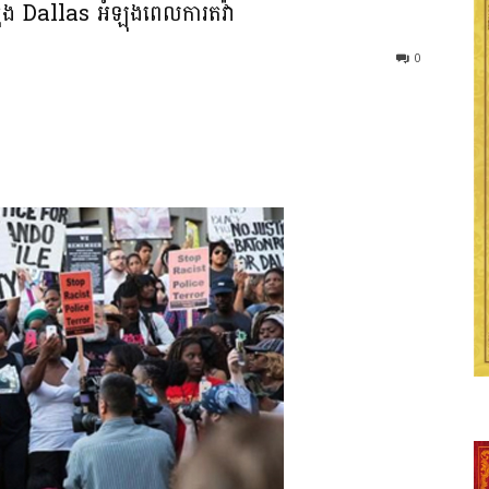
្រុង Dallas អំឡុងពេលការតវ៉ា
0