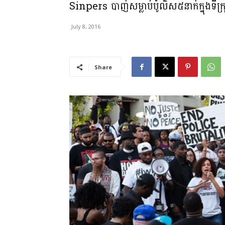
Sinpers បាញ់សម្លាប់ប៉ូលិស៥នាក់ក្នុងទីក
July 8, 2016
Share