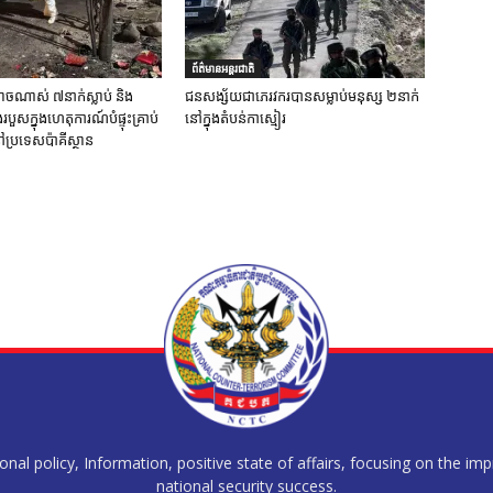
ព័ត៌មានអន្តរជាតិ
ចណាស់ ៧នាក់ស្លាប់ និង
ជនសង្ស័យជាភេរវករបានសម្លាប់មនុស្ស ២នាក់
ួសក្នុងហេតុការណ៍បំផ្ទុះគ្រាប់
នៅក្នុងតំបន់កាស្មៀរ
ប្រទេសប៉ាគីស្ថាន
al policy, Information, positive state of affairs, focusing on the im
national security success.