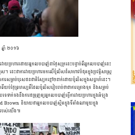
 ឆ្នាំ ២០១៦
ងការវាយប្រហារដោយអ្នកលបបាញ់នាថ្ងៃសុក្រនេះបន្ទាប់ពីអ្នកលបបាញ់នេះ
បួស។ នេះជាការវាយប្រហារមកលើប៉ូលិសដ៏សាហាវបំផុតក្នុងប្រវត្តិសាស្រ្ត
នឹងការសម្លាប់បុរសជនជាតិស្បែកខ្មៅ២នាក់ដោយប៉ូលិសក្នុងសប្តាហ៍នេះ។
លពីយប់ថ្ងៃព្រហស្បតិ៍ដែលប៉ូលិសរៀបរាប់ថាជាការគ្រោងទុក និងសម្លាប់
ទេទាក់ទងនឹងការជម្រុញឲ្យអ្នកលបបាញ់ធ្វើការវាយប្រហារក្នុងអំឡុង
 Brown និយាយថាអ្នកលបបាញ់ស្ថិតក្នុងទីតាំងណាមួយក្នុង
លិសរបស់យើង៕