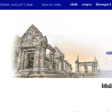
ទំព័រដើម
សកម្មភាព
ព័ត៌មានអន្តរជាតិ
FRIDAY, AUGUST 7, 2026
SIGN IN / JOIN
ទំព័រដ