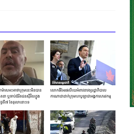
ព័ត៌មានអន្តរជាតិ
ស់ហាម៉ាសអះអាថាក្រុមនេះមិនបាន
លោកផីអែរផលីយេអំពាវនាវឲ្យរដ្ឋាភិបាល
នា ឬចាប់ជំរិតជនស៊ីវិលក្នុង
កាណាដាដាក់ក្រុមហេបូឡាជាអង្គការភេរវកម្ម
ថ្ងៃទី៧ ខែតុលានោះទេ