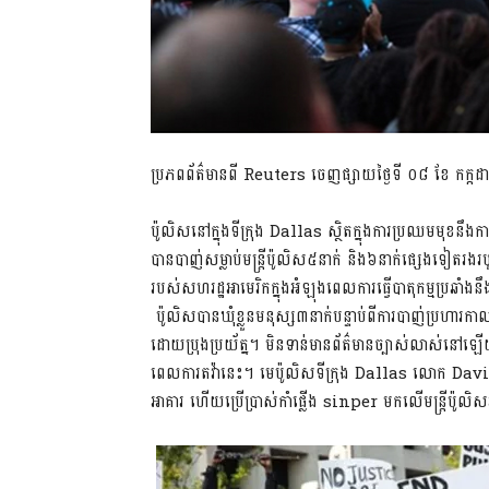
ប្រភពព័ត៌មានពី Reuters ចេញផ្សាយថ្ងៃទី ០៨ ខែ កក្កដា
ប៉ូលិសនៅក្នុងទីក្រុង Dallas ស្ថិតក្នុងការប្រឈមមុខនឹ
បានបាញ់សម្លាប់មន្រ្តីប៉ូលិស៥នាក់ និង៦នាក់ផ្សេងទៀតរងរ
របស់សហរដ្ឋអាមេរិកក្នុងអំឡុងពេលការធ្វើបាតុកម្មប្រឆាំង
ប៉ូលិសបានឃុំខ្លួនមនុស្ស៣នាក់បន្ទាប់ពីការបាញ់ប្រហារកា
ដោយប្រុងប្រយ័ត្ន។ មិនទាន់មានព័ត៌មានច្បាស់លាស់នៅឡើយ
ពេលការតវ៉ានេះ។ មេប៉ូលិសទីក្រុង Dallas លោក David
អាគារ ហើយប្រើប្រាស់កាំផ្លើង sinper មកលើមន្ត្រីប៉ូ