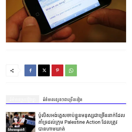
ព័ត៌មានស្រដៀងគ្នា
ព័ត៌មានផ្សេងៗជាច្រើនទៀត
ប៉ូលិសអង់គ្លេសចាប់ខ្លួនមនុស្សជាច្រើននាក់ដែល
គាំទ្រដល់ក្រុម Palestine Action ដែលត្រូវ
បានហាមឃាត់
ព័ត៌មានអន្តរជាតិ