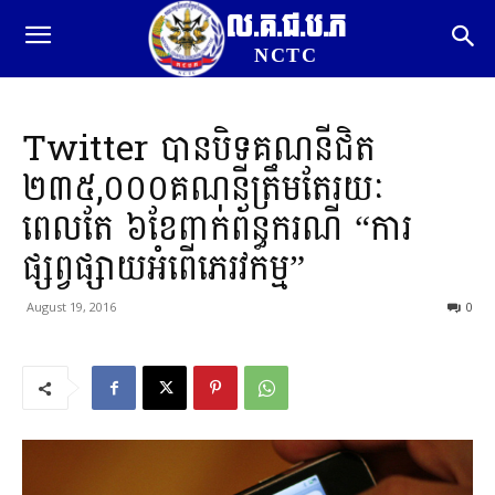
ល.គ.ជ.ប.ភ
NCTC
Twitter បានបិទគណនីជិត
២៣៥,០០០គណនីត្រឹមតែរយៈ
ពេលតែ ៦ខែពាក់ព័ន្ធករណី “ការ
ផ្សព្វផ្សាយអំពើភេរវកម្ម”
August 19, 2016
0