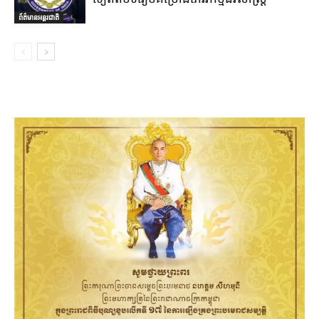
ព័ត៌មានអន្តរជាតិ