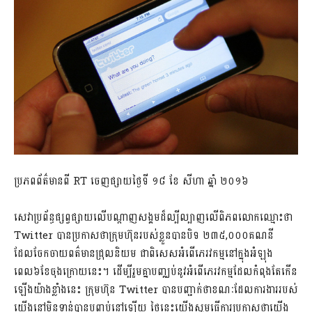
ប្រភពព័ត៌មានពី RT ចេញផ្សាយថ្ងៃទី ១៨ ខែ សីហា ឆ្នាំ ២០១៦
សេវាប្រព័ន្ធផ្សព្វផ្សាយលើបណ្តាញសង្គមដ៏ល្បីល្បាញលើពិភពលោកឈ្មោះថា
Twitter បានប្រកាសថាក្រុមហ៊ុនរបស់ខ្លួនបានបិទ ២៣៥,០០០គណនី
ដែលចែកចាយពត៌មានជ្រុលនិយម ជាពិសេសអំពើភេរវកម្មនៅក្នុងអំឡុង
ពេល៦ខែចុងក្រោយនេះ។ ដើម្បីរួមគ្នាបញ្ឈប់នូវអំពើភេរវកម្មដែលកំពុងតែកើន
ឡើងយ៉ាងខ្លាំងនេះ ក្រុមហ៊ុន Twitter បានបញ្ជាក់ថាខណៈដែលការងាររបស់
យើងនៅមិនទាន់បានបញ្ចប់នៅឡើយ ថ្ងៃនេះយើងសូមធ្វើការប្រកាសថាយើង