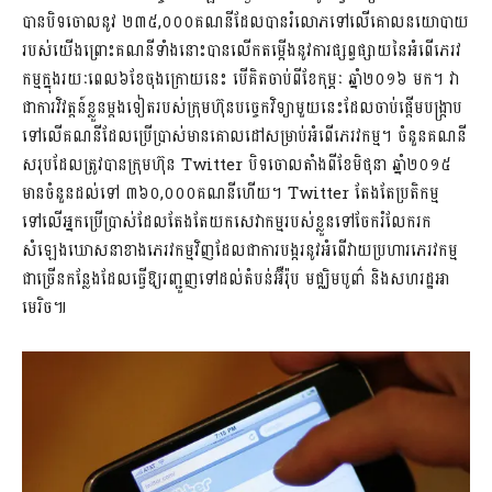
បានបិទចោលនូវ ២៣៥,០០០គណនីដែលបានរំលោភទៅលើគោលនយោបាយ
របស់យើងព្រោះគណនីទាំងនោះបានលើកតម្កើងនូវការផ្សព្វផ្សាយនៃអំពើភេរវ
កម្មក្នុងរយៈពេល៦ខែចុងក្រោយនេះ បើគិតចាប់ពីខែកុម្ភៈ ឆ្នាំ២០១៦ មក។ វា
ជាការវិវត្តន៍ខ្លួនម្តងទៀតរបស់ក្រុមហ៊ុនបច្ចេកវិទ្យាមួយនេះដែលចាប់ផ្តើមបង្ក្រាប
ទៅលើគណនីដែលប្រើប្រាស់មានគោលដៅសម្រាប់អំពើភេរវកម្ម។ ចំនួនគណនី
សរុបដែលត្រូវបានក្រុមហ៊ុន Twitter បិទចោលតាំងពីខែមិថុនា ឆ្នាំ២០១៥
មានចំនួនដល់ទៅ ៣៦០,០០០គណនីហើយ។ Twitter តែងតែប្រតិកម្ម
ទៅលើអ្នកប្រើប្រាស់ដែលតែងតែយកសេវាកម្មរបស់ខ្លួនទៅចែករំលែករក
សំឡេងឃោសនាខាងភេរវកម្មវិញដែលជាការបង្ករនូវអំពើវាយប្រហារភេរវកម្ម
ជាច្រើនកន្លែងដែលធ្វើឱ្យរញ្ជួញទៅដល់តំបន់អ៊ឺរ៉ុប មជ្ឈិមបូពា៌ និងសហរដ្ឋអា
មេរិច៕