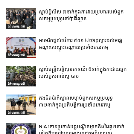
ស្លាប់ប៉ូលិស ៧នាក់ក្នុងការវាយប្រហាររបស់ពួក
សកម្មប្រយុទ្ធនៅប៉ាគីស្ថាន
ព័ត៌មានអន្តរជាតិ
អាមេរិកផ្តល់ថវិការ ៥០១.៤២៦ដុល្លារដល់មជ្ឈ
មណ្ឌលបណ្តុះបណ្តាលប្រឆាំងភេរវកម្ម
ព័ត៌មានអន្តរជាតិ
ស្លាប់មន្ត្រីសន្តិសុខកេនយ៉ា ៥នាក់ក្នុងការវាយឆ្មក់
របស់ពួកអាល់ស្ហាបាប
ព័ត៌មានអន្តរជាតិ
កងទ័ពប៉ាគីស្ថានសម្លាប់ពួកសកម្មប្រយុទ្ធ
៣២នាក់ក្នុងប្រតិបត្តិការប្រឆាំងភេរវកម្ម
ព័ត៌មានអន្តរជាតិ
NIA ចោទប្រកាន់វេជ្ជបណ្ឌិតម្នាក់និងដៃគូ២នាក់
ទៀតពីបទរៀបគម្រោងភេរវកម្មជីវសាស្ត្រ