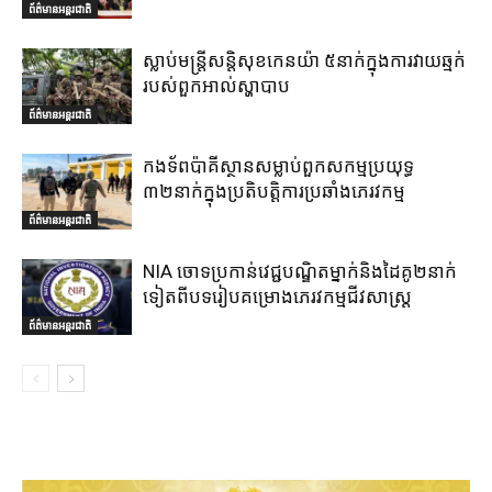
ព័ត៌មានអន្តរជាតិ
ស្លាប់មន្ត្រីសន្តិសុខកេនយ៉ា ៥នាក់ក្នុងការវាយឆ្មក់
របស់ពួកអាល់ស្ហាបាប
ព័ត៌មានអន្តរជាតិ
កងទ័ពប៉ាគីស្ថានសម្លាប់ពួកសកម្មប្រយុទ្ធ
៣២នាក់ក្នុងប្រតិបត្តិការប្រឆាំងភេរវកម្ម
ព័ត៌មានអន្តរជាតិ
NIA ចោទប្រកាន់វេជ្ជបណ្ឌិតម្នាក់និងដៃគូ២នាក់
ទៀតពីបទរៀបគម្រោងភេរវកម្មជីវសាស្ត្រ
ព័ត៌មានអន្តរជាតិ