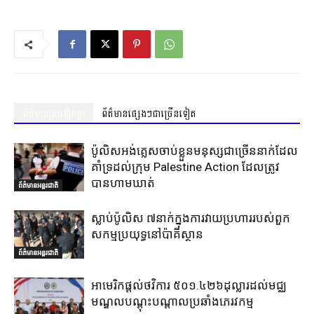
ព័ត៌មានស្រដៀងគ្នា
ព័ត៌មានផ្សេងៗជាច្រើនទៀត
ប៉ូលិសអង់គ្លេសចាប់ខ្លួនមនុស្សជាច្រើននាក់ដែល
គាំទ្រដល់ក្រុម Palestine Action ដែលត្រូវ
បានហាមឃាត់
ព័ត៌មានអន្តរជាតិ
ស្លាប់ប៉ូលិស ៧នាក់ក្នុងការវាយប្រហាររបស់ពួក
សកម្មប្រយុទ្ធនៅប៉ាគីស្ថាន
ព័ត៌មានអន្តរជាតិ
អាមេរិកផ្តល់ថវិការ ៥០១.៤២៦ដុល្លារដល់មជ្ឈ
មណ្ឌលបណ្តុះបណ្តាលប្រឆាំងភេរវកម្ម