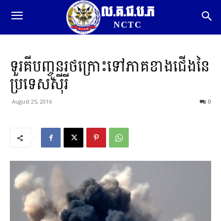
ល.គ.ជ.ប.ភ
NCTC
ទួរគីបញ្ចូនរថក្រោះទៅភាគខាងជើងនៃ
ប្រទេសស៊ីរី
August 25, 2016
0