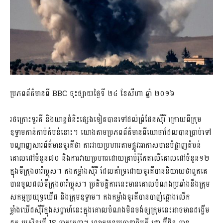
ប្រភពព័ត៌មានពី BBC ចុះផ្សាយថ្ងៃទី ២៤ ខែសីហា ឆ្នាំ ២០១៦
រថក្រោះទួរគី និងយាន្តជំនិះផ្សេងទៀតបានទៅដល់ព្រំដែនស៊ីរី ក្រោយពីក្រុម
ឧទ្ទាមកាន់កាប់តំបន់នោះ។ យោងតាមប្រភពព័ត៌មានពីយោធាដែលបានប្រាប់ទៅ
បណ្តាញសារព័ត៌មានទួរគីថា ការវាយប្រហារតាមផ្លូវអាកាសបានបំផ្លាញតំបន់
គោលដៅចំនួន៧០ និងការវាយប្រហារដោយគ្រាប់រ៉ូកែតលើគោលដៅចំនួន១២
ក្នុងទីក្រុងចារ៉ាប្លុស។ កងកម្លាំងស៊ីរី ដែលគាំទ្រដោយទួរគីបាននិយាយថាពួកគេ
បានចូលដល់ទីក្រុងចារ៉ាប្លុស។ ប្រតិបត្តិការនេះមានគោលបំណងប្រឆាំងនឹងក្រុម
សកម្មប្រយុទ្ធឃើដ និងក្រុមឧទ្ទាម។ កងកម្លាំងទួរគីបានបាញ់ផ្លោងលើក
ម្លាំងឃើដស៊ីរីក្នុងសប្តាហ៍នេះក្នុងគោលបំណងមិនចង់ឲ្យក្រុមនេះអាចមានដង្ហើម