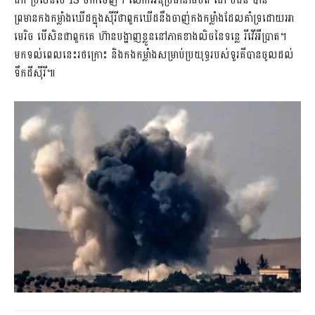
ដក ប្រសិនបើ IS ចាកចេញ។ លោកអនុប្រធានាធិបតី ជោ ប៊ីដិន បាន
ព្រមានកងកម្លាំងឃើដក្នុងស៊ីរីថាពួកឃើដនឹងចាញ់កងកម្លាំងដែលគាំទ្រដោយអា
មេរិច បើសិនជាពួកគេ ហ៊ានបង្ហាញខ្លួននៅភាគខាងលិចនៃទន្លេ រីវើអឺប្រាត។
មកទល់ពេលនេះរថក្រោះ និងកងកម្លាំងសម្រាប់ប្រយុទ្ធរបស់ទួរគីបានចូលដល់
ទឹកដីស៊ីរី៕