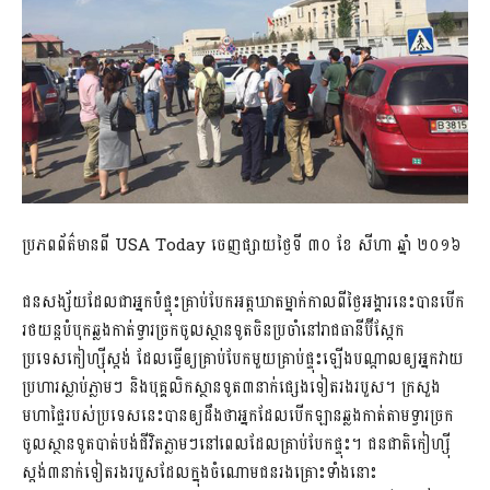
ប្រភពព័ត៌មានពី USA Today ចេញផ្សាយថ្ងៃទី ៣០ ខែ សីហា ឆ្នាំ ២០១៦
ជនសង្ស័យដែលជាអ្នកបំផ្ទុះគ្រាប់បែកអត្តឃាតម្នាក់កាលពីថ្ងៃអង្គារនេះបានបើក
រថយន្តបំបុកឆ្លងកាត់ទ្វារច្រកចូលស្ថានទូតចិនប្រចាំនៅរាជធានីប៊ីស្កែក
ប្រទេសកៀហ្ស៊ីស្តង់ ដែលធ្វើឲ្យគ្រាប់បែកមួយគ្រាប់ផ្ទុះឡើងបណ្តាលឲ្យអ្នកវាយ
ប្រហារស្លាប់ភ្លាមៗ និងបុគ្គលិកស្ថានទូត៣នាក់ផ្សេងទៀតរងរបួស។ ក្រសួង
មហាផ្ទៃរបស់ប្រទេសនេះបានឲ្យដឹងថាអ្នកដែលបើកឡានឆ្លងកាត់តាមទ្វារច្រក
ចូលស្ថានទូតបាត់បង់ជីវិតភ្លាមៗនៅពេលដែលគ្រាប់បែកផ្ទុះ។ ជនជាតិកៀហ្ស៊ី
ស្តង់៣នាក់ទៀតរងរបួសដែលក្នុងចំណោមជនរងគ្រោះទាំងនោះ