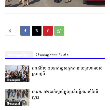
ព័ត៌មានស្រដៀងគ្នា
ព័ត៌មានផ្សេងៗជាច្រើនទៀត
ជនស៊ីវិល ១១នាក់របួសក្នុងការវាយប្រហាររបស់
ក្រុមហ៊ូធី
ព័ត៌មានអន្តរជាតិ
ភេរវករ ១២នាក់ស្លាប់ក្នុងប្រតិបត្តិការនៅប៉ាគី
ស្ថាន
ព័ត៌មានអន្តរជាតិ