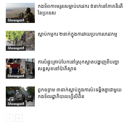
កងទ័ពកាមេរូនសម្លាប់ភេរវករ ៥នាក់នៅភាគនិរតី
នៃប្រទេស
ព័ត៌មានអន្តរជាតិ
ស្លាប់កម្មករ ២នាក់ក្នុងការវាយប្រហារភេរវកម្ម
ព័ត៌មានអន្តរជាតិ
ការបំផ្ទុះគ្រាប់បែកនៅស្រុកស្វាតបង្ហាញពីបញ្ហា
សន្តសុខនៅប៉ាគីស្ថាន
ព័ត៌មានអន្តរជាតិ
ពួកឧទ្ទាម ៣នាក់ស្លាប់ក្នុងការប៉ះទង្គិចគ្នាជាមួយ
កងទ័ពរដ្ឋាភិបាលហ្វីលីពីន
ព័ត៌មានអន្តរជាតិ