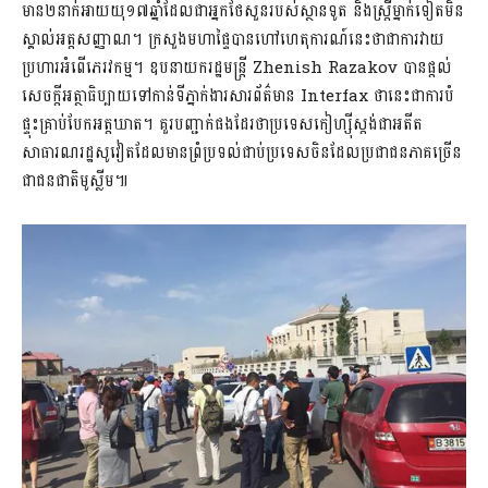
មាន២នាក់អាយយុ១៧ឆ្នាំដែលជាអ្នកថែសួនរបស់ស្ថានទូត និងស្ត្រីម្នាក់ទៀតមិន
ស្គាល់អត្តសញ្ញាណ។ ក្រសួងមហាផ្ទៃបានហៅហេតុការណ៍នេះថាជាការវាយ
ប្រហារអំពើភេរវកម្ម។ ឧបនាយករដ្ឋមន្រ្តី Zhenish Razakov បានផ្តល់
សេចក្តីអត្ថាធិប្បាយទៅកាន់ទីភ្នាក់ងារសារព័ត៌មាន Interfax ថានេះជាការបំ
ផ្ទុះគ្រាប់បែកអត្តឃាត។ គួរបញ្ជាក់ផងដែរថាប្រទេសកៀហ្ស៊ីស្តង់ជាអតីត
សាធារណរដ្ឋសូវៀតដែលមានព្រំប្រទល់ជាប់ប្រទេសចិនដែលប្រជាជនភាគច្រើន
ជាជនជាតិមូស្លីម៕