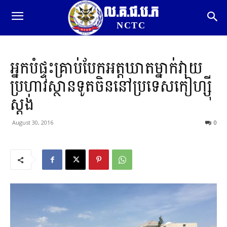
ល.គ.ជ.ប.ភ
NCTC
អ្នកបំផ្ទុះគ្រាប់បែកអត្តឃាតម្នាក់វាយ
ប្រហារស្ថានទូតចិននៅប្រទេសកៀហ្ស៊ី
ស្តង់
August 30, 2016
0