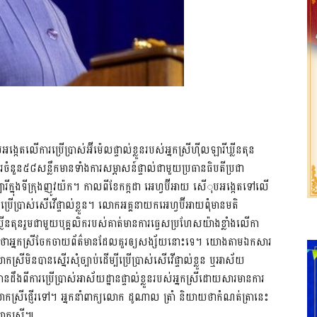
កេតលើការប្រើប្រាស់អ៊ីម៉េលផ្ទាល់ខ្លួនរបស់អ្នកស្រីហ៊ីលឡារីឃ្លីនតុន
ចំនួន៥៨សន្លឹកមានទាំងការសម្ភាសន៍ផ្ទាល់ជាមួយប្រធានធិបតីប្រជា
ារីក្នុងទីក្រុងញូវយ៉ក។ កាលពីខែកក្កដា អេហ្វប៊ីអាយ សើុបអង្កេតទៅលើ
រើប្រាស់សើវើផ្ទាល់ខ្លួន។ លោកអគ្គនាយកអេហ្វប៊ីអាយពុំមានមតិ
លីនតុនរួមជាមួយបុគ្គលិករបស់គាត់មានការធ្វេសប្រហែសយ៉ាងខ្លាំងលើកា
ហាញថាអ្នកស្រីចែកចាយព័ត៌មានដែលគួរឲ្យសង្ស័យនោះទេ។ យោងតាមឯកសារ
កស្រីមិនបានស្នើរសុំច្បាប់ដើម្បីប្រើប្រាស់សើវើផ្ទាល់ខ្លួន ឬអាស័យ
បានដឹងពីការប្រើប្រាស់អាស័យដ្ឋានផ្ទាល់ខ្លួនរបស់អ្នកស្រីដោយសារមានការ
្រីផ្ញើរទៅ។ អ្នកនាំពាក្យលោក ដូណាល ត្រាំ និយាយថាកំណត់ត្រានេះ
់លោកស្រី៕