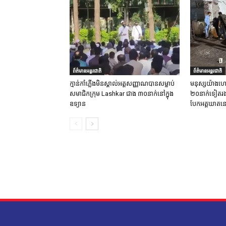
ព័ត៌មានអន្តរជាតិ
ព័ត៌មានអន្តរជាតិ
ក្មាន់កាំភ្លើងមិនស្គាល់អត្តសញ្ញាណបានសម្លាប់
មនុស្សយ៉ាងហោ
សមាជិកក្រុម Lashkar ជាង ៣០នាក់នៅក្នុង
២០នាក់ទៀតរងរប
ឧទ្យាន
បែកអត្តឃាតនៅ