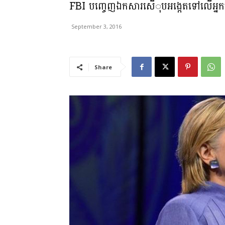
FBI បញ្ចេញឯកសារសើុបអង្កេតទៅលើអ្នក
September 3, 2016
Share