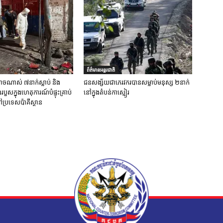
ព័ត៌មានអន្តរជាតិ
ចណាស់ ៧នាក់ស្លាប់ និង
ជនសង្ស័យជាភេរវករបានសម្លាប់មនុស្ស ២នាក់
ួសក្នុងហេតុការណ៍បំផ្ទុះគ្រាប់
នៅក្នុងតំបន់កាស្មៀរ
ប្រទេសប៉ាគីស្ថាន