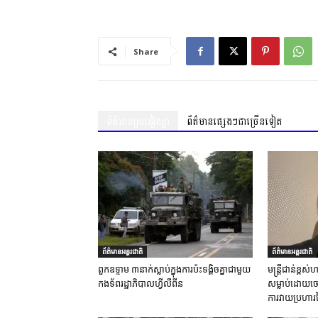
Share
ព័ត៌មានស្រដៀងគ្នា
ព័ត៌មានផ្សេងៗជាច្រើនទៀត
ព័ត៌មានអន្តរជាតិ
ព័ត៌មានអន្តរជាតិ
ពួកឧទ្ទាម ៣នាក់ស្លាប់ក្នុងការប៉ះទង្គិចគ្នាជាមួយ
មន្ត្រីជាន់ខ្ព
កងទ័ពរដ្ឋាភិបាលហ្វីលីពីន
សម្លាប់ដោយចេត
ការវាយប្រហារ