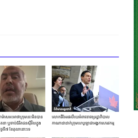
ព័ត៌មានអន្តរជាតិ
ស់ហាម៉ាសអះអាថាក្រុមនេះមិនបាន
លោកផីអែរផលីយេអំពាវនាវឲ្យរដ្ឋាភិបាល
នា ឬចាប់ជំរិតជនស៊ីវិលក្នុង
កាណាដាដាក់ក្រុមហេបូឡាជាអង្គការភេរវកម្ម
ថ្ងៃទី៧ ខែតុលានោះទេ