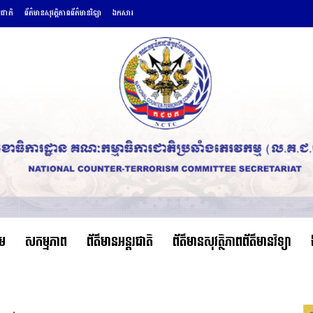
រជាតិ
ព័ត៌មានសុវត្ថិភាពព័ត៌មានវិទ្យា
ឯកសារ
ើម
សកម្មភាព
ព័ត៌មានអន្តរជាតិ
ព័ត៌មានសុវត្ថិភាពព័ត៌មានវិទ្យា