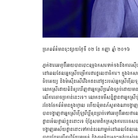
ប្រភពព័ត៌មានចុះផ្សាយថ្ងៃទី ០២ ខែ កញ្ញា ឆ្នាំ ២០១៦
ភ្នាក់ងារអេហ្វប៊ីអាយបានបោះពុម្ពឯកសារទាក់ទងនឹងការស៊ើបអង្
នៅពេលដែលអ្នកស្រីបម្រើការជារដ្ឋលេខាធិការ។ ក្នុងឯកសារ
ធិបតេយ្យ និងម៉ាស៊ីនសើវើឯកជននៅផ្ទះរបស់អ្នកស្រីហ៊ីលឡ
លោកស្រីដោយពិនិត្យឃើញថាអ្នកស្រីប្រឆាំងច្បាប់ដោយមានប្
លើការចោទប្រកាន់នេះទេ។ លោកខមមីសន្និដ្ឋានថាអ្នកស្រីឃ្
របែងចែកព័ត៌មានក្នុងហ្វាល ហើយពុំមានភ័ស្តតាងណាបង្
បានបង្ហាញថាអ្នកស្រីហ៊ីឡារីឃ្លីតុនប្រាប់ទៅអេហ្វប៊ីអាយថាលោ
ដ្ឋានម៉េលផ្ទាល់ខ្លួននោះទេ ប៉ុន្តែសមាជិកក្រសួងការបរទេស
បង្ហាញអាស័យដ្ឋាននោះទៅកាន់នរណាម្នាក់នៅពេលដែលលោកស
បានបន្ថែមលើការវិច្ឆ័យអាក្រក់ និងភាពមិនស្មោះត្រង់របស