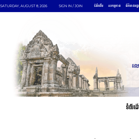
ទំព័រដើម
សកម្មភាព
ព័ត៌មានអន្ត
SATURDAY, AUGUST 8, 2026
SIGN IN / JOIN
ទំព័រដ