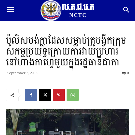
ល.គ.ជ.ប.ភ
NCTC
ប៉ូលិសបង់ក្លាដែសសម្លាប់គ្រូបង្វឹកក្រុម
សកម្មប្រយុទ្ធក្រោយការវាយប្រហារ
នៅហាងកាហ្វេមួយក្នុងរដ្ឋធានីដាកា
September 3, 2016
0