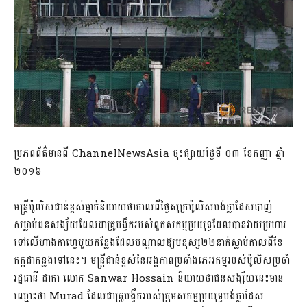
ប្រភពព័ត៌មានពី ChannelNewsAsia ចុះផ្សាយថ្ងៃទី ០៣ ខែកញ្ញា ឆ្នាំ
២០១៦
មន្ត្រីប៉ូលិសជាន់ខ្ពស់ម្នាក់និយាយថាកាលពីថ្ងៃសុក្រប៉ូលិសបង់ក្លាដែសបាញ់
សម្លាប់ជនសង្ស័យដែលជាគ្រូបង្វឹករបស់ពួកសកម្មប្រយុទ្ធដែលបានវាយប្រហារ
ទៅលើហាងកាហ្វេមួយកន្លែងដែលបណ្តាលឱ្យមនុស្ស២២នាក់ស្លាប់កាលពីខែ
កក្កដាកន្លងទៅនេះ។ មន្ត្រីជាន់ខ្ពស់នៃអង្គភាពប្រឆាំងភេរវកម្មរបស់ប៉ូលិសប្រចាំ
រដ្ឋធានី ដាកា លោក Sanwar Hossain និយាយថាជនសង្ស័យនេះមាន
ឈ្មោះថា Murad ដែលជាគ្រូបង្វឹករបស់ក្រុមសកម្មប្រយុទ្ធបង់ក្លាដែស