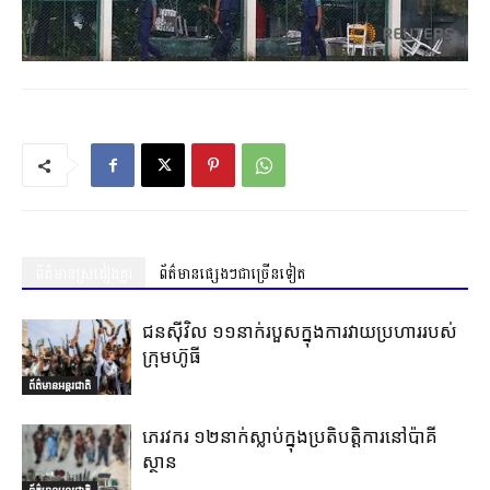
ព័ត៌មានស្រដៀងគ្នា
ព័ត៌មានផ្សេងៗជាច្រើនទៀត
ជនស៊ីវិល ១១នាក់របួសក្នុងការវាយប្រហាររបស់
ក្រុមហ៊ូធី
ព័ត៌មានអន្តរជាតិ
ភេរវករ ១២នាក់ស្លាប់ក្នុងប្រតិបត្តិការនៅប៉ាគី
ស្ថាន
ព័ត៌មានអន្តរជាតិ