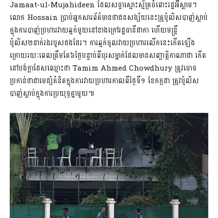
Jamaat-ul-Mujahideen ដែលសច្ចាស្មោះស្ម័គ្រចំពោះរដ្ឋអ៊ីស្លាម។
លោក Hossain ប្រាប់អ្នកសារព័ត៌មានថាជនសង្ស័យនេះត្រូប៉ូលិសបាញ់ស្លាប់
ក្នុងការបាញ់ប្រហារវាយឆ្មក់មួយនៅខាងក្រៅរដ្ឋធានីដាកា ហើយមន្រ្តី
ប៉ូលិស២នាក់រងរបួសផងដែរ។ ការឆ្មក់ចូលវាយប្រហារលើកនេះកើតឡើង
ក្រោយរយៈពេលត្រឹមតែ៦ថ្ងៃបន្ទាប់ពីបុរសម្នាក់ដែលមានសញ្ជាតិ្តកាណាដា កើត
នៅបង់ក្លាដែសឈ្មោះថា Tamim Ahmed Chowdhury ត្រូវចោទ
ប្រកាន់ថាជាមេផ្សំគំនិតក្នុងការវាយប្រហារកាលពីថ្ងៃទី១ ខែកក្កដា ត្រូវប៉ូលិស
បាញ់ស្លាប់ក្នុងការប្រយុទ្ធគ្នាមួយ៕