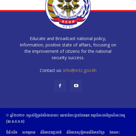
Educate and Broadcast national policy,
Information, positive state of affairs, focusing on
the improvement of citizens for the national
security success.
Contact us:
info@nctc.gov.kh
© ឆ្នាំ២០២០​ ​រក្សាសិទ្ធិ​គ្រប់យ៉ាង​ដោយ​៖​ ​លេខាធិការដ្ឋាននៃគណៈកម្មាធិការជាតិប្រចាំភេរវកម្ម
(ល.គ.ជ.ប.ភ)
ទំព័រដើម
សកម្មភាព
ព័ត៌មានអន្តរជាតិ
ព័ត៌មានសុវត្ថិភាពព័ត៌មានវិទ្យា
ឯកសារ