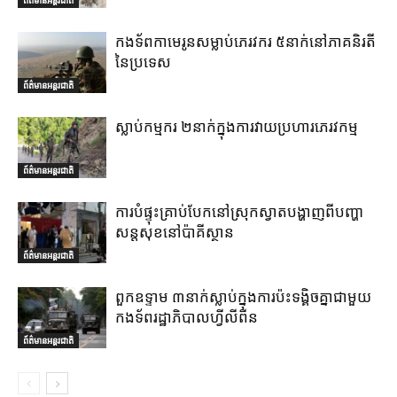
កងទ័ពកាមេរូនសម្លាប់ភេរវករ ៥នាក់នៅភាគនិរតី
នៃប្រទេស
ព័ត៌មានអន្តរជាតិ
ស្លាប់កម្មករ ២នាក់ក្នុងការវាយប្រហារភេរវកម្ម
ព័ត៌មានអន្តរជាតិ
ការបំផ្ទុះគ្រាប់បែកនៅស្រុកស្វាតបង្ហាញពីបញ្ហា
សន្តសុខនៅប៉ាគីស្ថាន
ព័ត៌មានអន្តរជាតិ
ពួកឧទ្ទាម ៣នាក់ស្លាប់ក្នុងការប៉ះទង្គិចគ្នាជាមួយ
កងទ័ពរដ្ឋាភិបាលហ្វីលីពីន
ព័ត៌មានអន្តរជាតិ