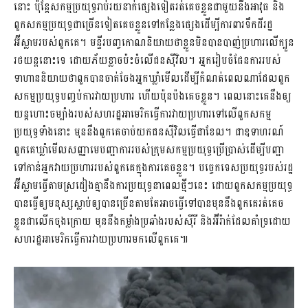
នោះ ប៉ុន្តែសកម្មប្រយុទ្ធរាប់រយនាក់ផ្សេងទៀតរត់គេចខ្លួនជាមួយនឹងអាវុធ និង
ពួកសកម្មប្រយុទ្ធជាច្រើនទៀតគេចខ្លួនទៅកន្លែងផ្សេងដើម្បីការពារទឹកដីរដ្ឋ
អ៊ីស្លាមរបស់ពួកគេ។ មន្ទីរបញ្ចកោណនិយាយថាខ្លួនមិនបានបាញ់ប្រហារលើក្បួន
រថយន្តនោះទេ ដោយភ័យខ្លាចប៉ះចំលើជនស៊ីវិល។ អ្នករៀបចំផែនការរបស់
ទាហាននិយាយថាពួកបានចាត់ចែងអ្នកឃ្លាំមើលដើម្បីកំណត់ពេលណាដែលពួក
សកម្មប្រយុទ្ធបញ្ចប់ការវាយប្រហារ ហើយប៉ុនប៉ងគេចខ្លួន។ ពេលនោះគេនឹងឲ្យ
យន្តហោះចម្បាំងរបស់សហរដ្ឋអាមេរិកធ្វើការវាយប្រហារទៅលើពួកសកម្ម
ប្រយុទ្ធទាំងនោះ មុននឹងពួកគេចាប់យកជនស៊ីវិលធ្វើជាខែល។ ជាឧទាហរណ៍
ពួកគេឃ្លាំមើលសញ្ញាមេបញ្ជាការរបស់ក្រុមសកម្មប្រយុទ្ធប្រើប្រាស់ដើម្បីបញ្ជា
ទៅកាន់អ្នកវាយប្រហាររបស់ពួកគេក្នុងការគេចខ្លួន។ បច្ចេកទេសប្រយុទ្ធរបស់រដ្ឋ
អ៊ីស្លាមធ្វើតាមស្រដៀងគ្នានឹងការប្រយុទ្ធនាពេលថ្មីៗនេះ ដោយពួកសកម្មប្រយុទ្ធ
បានធ្វើឲ្យមនុស្សស្លាប់ឲ្យបានច្រើនតាមតែអាចធ្វើទៅបានមុននឹងពួកគេរត់គេច
ខ្លួនជាលើកចុងក្រោយ មុននឹងកម្លាំងប្រឆាំងរបស់ស៊ីរី និងអ៊ីរ៉ាក់ដែលគាំទ្រដោយ
សហរដ្ឋអាមេរិកធ្វើការវាយប្រហារមកលើពួកគេ៕