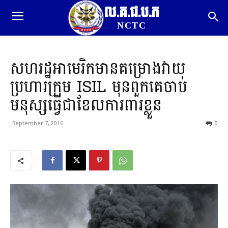
ល.គ.ជ.ប.ភ
NCTC
សហរដ្ឋអាមេរិកមានគម្រោងវាយ
ប្រហារក្រុម ISIL មុនពួកគេចាប់
មនុស្សធ្វើជាខែលការពារខ្លួន
September 7, 2016
0