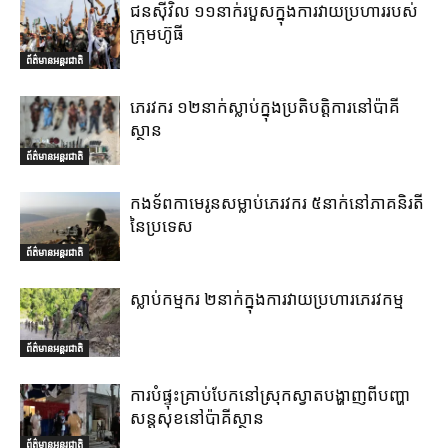
ជនស៊ីវិល ១១នាក់របួសក្នុងការវាយប្រហាររបស់
ក្រុមហ៊ូធី
ព័ត៌មានអន្តរជាតិ
ភេរវករ ១២នាក់ស្លាប់ក្នុងប្រតិបត្តិការនៅប៉ាគី
ស្ថាន
ព័ត៌មានអន្តរជាតិ
កងទ័ពកាមេរូនសម្លាប់ភេរវករ ៥នាក់នៅភាគនិរតី
នៃប្រទេស
ព័ត៌មានអន្តរជាតិ
ស្លាប់កម្មករ ២នាក់ក្នុងការវាយប្រហារភេរវកម្ម
ព័ត៌មានអន្តរជាតិ
ការបំផ្ទុះគ្រាប់បែកនៅស្រុកស្វាតបង្ហាញពីបញ្ហា
សន្តសុខនៅប៉ាគីស្ថាន
ព័ត៌មានអន្តរជាតិ