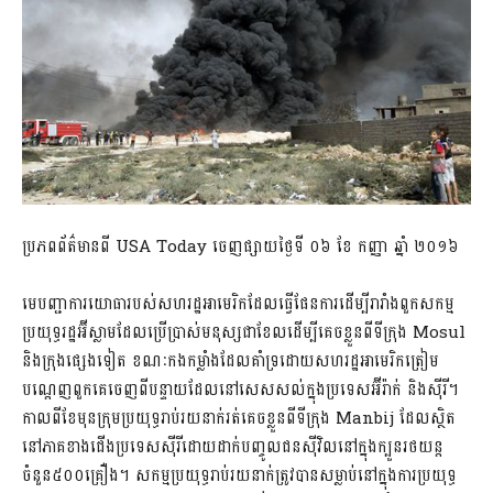
ប្រភពព័ត៌មានពី USA Today ចេញផ្សាយថ្ងៃទី ០៦ ខែ កញ្ញា ឆ្នាំ ២០១៦
មេបញ្ជាការយោធារបស់សហរដ្ឋអាមេរិកដែលធ្វើផែនការដើម្បីរារាំងពួកសកម្ម
ប្រយុទ្ធរដ្ឋអ៊ីស្លាមដែលប្រើប្រាស់មនុស្សជាខែលដើម្បីគេចខ្លួនពីទីក្រុង Mosul
និងក្រុងផ្សេងទៀត ខណៈកងកម្លាំងដែលគាំទ្រដោយសហរដ្ឋអាមេរិកត្រៀម
បណ្តេញពួកគេចេញពីបន្ទាយដែលនៅសេសសល់ក្នុងប្រទេសអ៊ីរ៉ាក់ និងស៊ីរី។
កាលពីខែមុនក្រុមប្រយុទ្ធរាប់រយនាក់រត់គេចខ្លួនពីទីក្រុង Manbij ដែលស្ថិត
នៅភាគខាងជើងប្រទេសស៊ីរីដោយដាក់បញ្ចូលជនស៊ីវិលនៅក្នុងក្បួនរថយន្ត
ចំនួន៥០០គ្រឿង។ សកម្មប្រយុទ្ធរាប់រយនាក់ត្រូវបានសម្លាប់នៅក្នុងការប្រយុទ្ធ