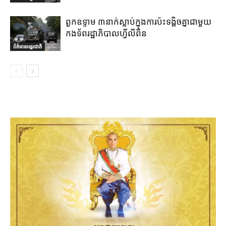
ពួកឧទ្ទាម ៣នាក់ស្លាប់ក្នុងការប៉ះទង្គិចគ្នាជាមួយ
កងទ័ពរដ្ឋាភិបាលហ្វីលីពីន
ព័ត៌មានអន្តរជាតិ