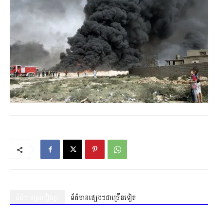
ព័ត៌មានស្រដៀងគ្នា
ព័ត៌មានផ្សេងៗជាច្រើនទៀត