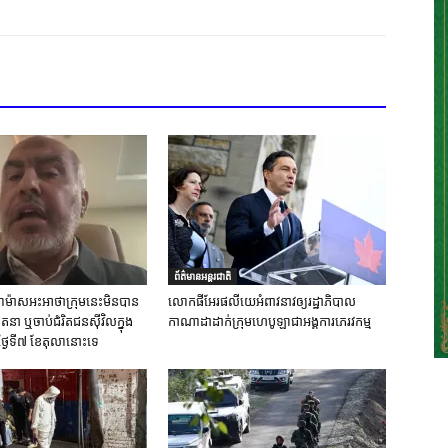
ព័ត៌មានអន្តរជាតិ
ស់ហាម៉ាសអះអាថាក្រុមនេះមិនបាន
លោកផីអែរផលីយេអំពាវនាវឲ្យរដ្ឋាភិបាល
នា ឬចាប់ជំរិតជនស៊ីវិលក្នុង
កាណាដាដាក់ក្រុមហេបូឡាជាអង្គការភេរវកម្ម
ថ្ងៃទី៧ ខែតុលានោះទេ