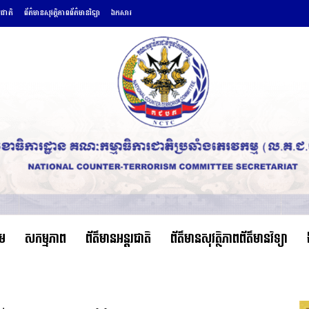
រជាតិ
ព័ត៌មានសុវត្ថិភាពព័ត៌មានវិទ្យា
ឯកសារ
ើម
សកម្មភាព
ព័ត៌មានអន្តរជាតិ
ព័ត៌មានសុវត្ថិភាពព័ត៌មានវិទ្យា