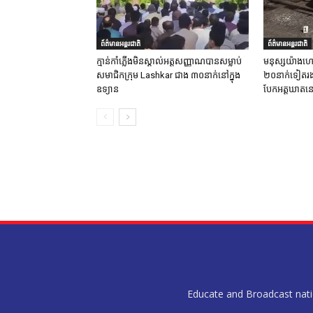
ព័ត៌មានអន្តរជាតិ
ព័ត៌មានអន្តរជាតិ
ក្មាន់កាំភ្លើងមិនស្គាល់អត្តសញ្ញាណបានសម្លាប់
មនុស្សយ៉ាងហោ
សមាជិកក្រុម Lashkar ជាង ៣០នាក់នៅក្នុង
២០នាក់ទៀតរងរប
ឧទ្យាន
បែកអត្តឃាតនៅ
Educate and Broadcast nation