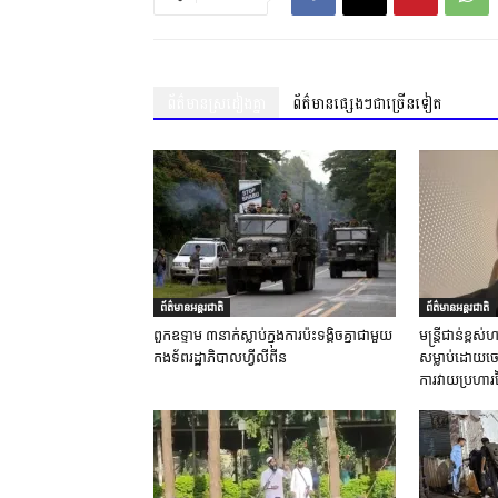
ព័ត៌មានស្រដៀងគ្នា
ព័ត៌មានផ្សេងៗជាច្រើនទៀត
ព័ត៌មានអន្តរជាតិ
ព័ត៌មានអន្តរជាតិ
ពួកឧទ្ទាម ៣នាក់ស្លាប់ក្នុងការប៉ះទង្គិចគ្នាជាមួយ
មន្ត្រីជាន់ខ្ព
កងទ័ពរដ្ឋាភិបាលហ្វីលីពីន
សម្លាប់ដោយចេត
ការវាយប្រហារ