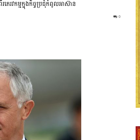
រភេរវកម្មក្នុងកិច្ចប្រជុំកំពូលអាស៊ាន
0