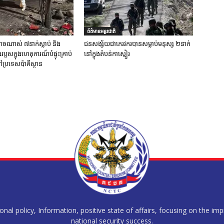
ព័ត៌មានអន្តរជាតិ
ចណាស់ ៧នាក់ស្លាប់ និង
ជនសង្ស័យជាភេរវករបានសម្លាប់មនុស្ស ២នាក់
ួសក្នុងហេតុការណ៍បំផ្ទុះគ្រាប់
នៅក្នុងតំបន់កាស្មៀរ
ប្រទេសប៉ាគីស្ថាន
al policy, Information, positive state of affairs, focusing on the im
national security success.