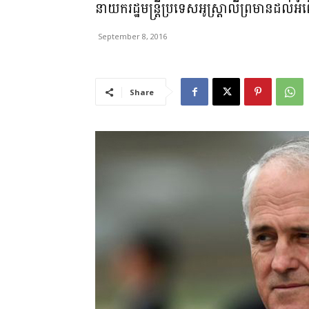
នាយករដ្ឋមន្រ្តីប្រទេសអូស្រ្តាលីព្រមានដល់អំពើ
September 8, 2016
Share