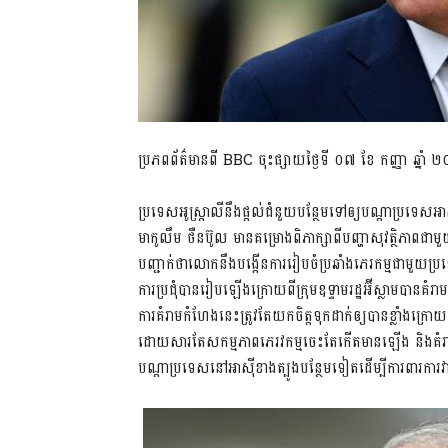
ប្រភពព័ត៌មានពី BBC ចុះផ្សាយថ្ងៃទី ០៧ ខែ កញ្ញា ឆ្នាំ
ប្រទេសអូស្ត្រាលីនឹងផ្តល់ជំនួយបន្ថែមទៅឲ្យបណ្តាប្រទេសអា
មាកូលឹម ថឺនប៊ូល មានគម្រោងពិភាក្សាពីបញ្ហាសុវត្ថិភា
បញ្ជាក់ថាលោកនឹងបង្កើនការរៀបចំប្រឆាំងភេរកម្មជាមួយប
ការប្រជុំបានរៀបឡើងក្រោយពីក្រុមឧទ្ទាមរដ្ឋអ៊ីស្លាមបាន
ការគំរាមកំហែងនេះត្រូវតែយកចិត្តទុកដាក់ឲ្យបានខ្លាំងក្រោយ
ដោយសារតែសកម្មភាពភេរវកម្មចេះតែកើតមានឡើង និងគំរាមកំហ
បណ្តាប្រទេសនៅអាស៊ីខាងត្បូងបន្ថែមទៀតដើម្បីការពារកា