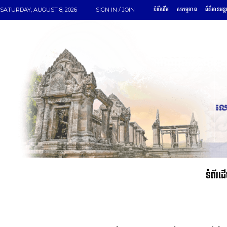
ទំព័រដើម
សកម្មភាព
ព័ត៌មានអន្ត
SATURDAY, AUGUST 8, 2026
SIGN IN / JOIN
ទំព័រដ