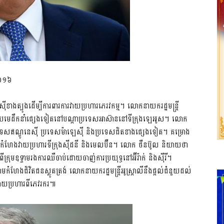
 ២០១៦
ស៊ីខាងត្បូងដើម្បីការពារការវាយប្រហារភេរវកម្ម។ លោកនាយករដ្ឋមន្រ្តី
ពជាមួយមេដឹកនាំផ្សេងទៀតនៅបណ្តាប្រទេសអាស៊ាននៅទីក្រុងឡេអូស។ លោក
្រទេសឥណ្ឌូនេស៊ី ប្រទេសម៉ាឡេស៊ី និងប្រទេសជិតខាងផ្សេងទៀត។ គម្រោង
គំរាមកំហែងវាយប្រហារទីក្រុងស៊ីដនី និងមេលប៊ឺន។ លោក ថឺនប៊ូល និយាយថា
ពីក្រុមឧទ្ទាមរងការឈឺចាប់ដោយចាញ់ការប្រយុទ្ធនៅអ៊ីរ៉ាក់ និងស៊ីរី។
ែងជិវិតជនស្លូតត្រង់ លោកនាយករដ្ឋមន្ត្រីអូស្ត្រាលីនឹងផ្តល់ជំនួយដល់
រវាយប្រហារពីភេវរករ៕