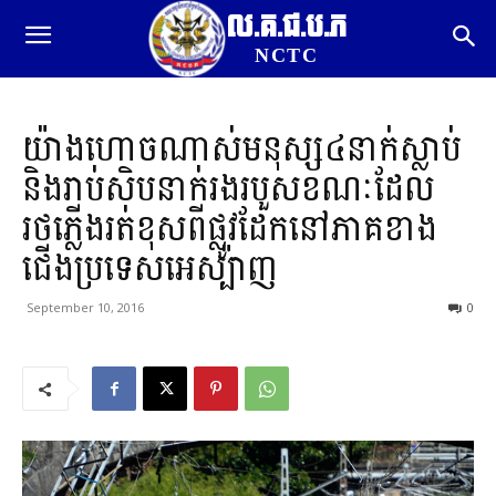
ល.គ.ជ.ប.ភ
NCTC
យ៉ាងហោចណាស់មនុស្ស៤នាក់ស្លាប់
និងរាប់សិបនាក់រងរបួសខណៈដែល
រថភ្លើងរត់ខុសពីផ្លូវដែកនៅភាគខាង
ជើងប្រទេសអេស្ប៉ាញ
September 10, 2016
0