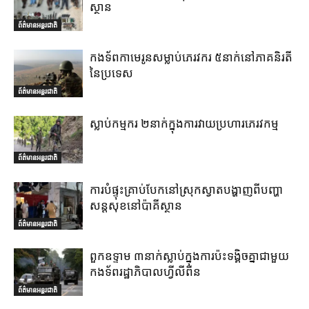
ស្ថាន
ព័ត៌មានអន្តរជាតិ
កងទ័ពកាមេរូនសម្លាប់ភេរវករ ៥នាក់នៅភាគនិរតី
នៃប្រទេស
ព័ត៌មានអន្តរជាតិ
ស្លាប់កម្មករ ២នាក់ក្នុងការវាយប្រហារភេរវកម្ម
ព័ត៌មានអន្តរជាតិ
ការបំផ្ទុះគ្រាប់បែកនៅស្រុកស្វាតបង្ហាញពីបញ្ហា
សន្តសុខនៅប៉ាគីស្ថាន
ព័ត៌មានអន្តរជាតិ
ពួកឧទ្ទាម ៣នាក់ស្លាប់ក្នុងការប៉ះទង្គិចគ្នាជាមួយ
កងទ័ពរដ្ឋាភិបាលហ្វីលីពីន
ព័ត៌មានអន្តរជាតិ