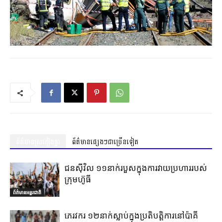
ព័ត៌មានស្រដៀងគ្នា
ព័ត៌មានផ្សេងៗជាច្រើនទៀត
ជនស៊ីវិល ១១នាក់របួសក្នុងការវាយប្រហាររបស់
ក្រុមហ៊ូធី
ព័ត៌មានអន្តរជាតិ
ភេរវករ ១២នាក់ស្លាប់ក្នុងប្រតិបត្តិការនៅប៉ាគី