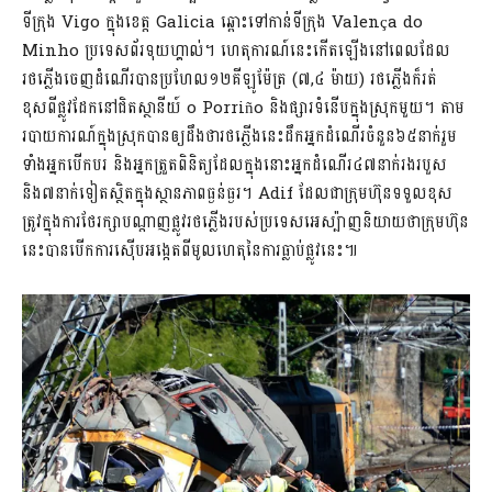
ទីក្រុង Vigo ក្នុងខេត្ត Galicia ឆ្ពោះទៅកាន់ទីក្រុង Valença do
Minho ប្រទេសព័រទុយហ្គាល់។ ហេតុការណ៍នេះកើតឡើងនៅពេលដែល
រថភ្លើងចេញដំណើរបានប្រហែល១២គីឡូម៉ែត្រ (៧,៤ ម៉ាយ) រថភ្លើងក៏រត់
ខុសពីផ្លូវដែកនៅជិតស្ថានីយ៍ o Porriño និងផ្សារទំនើបក្នុងស្រុកមួយ។ តាម
របាយការណ៍ក្នុងស្រុកបានឲ្យដឹងថារថភ្លើងនេះដឹកអ្នកដំណើរចំនួន៦៥នាក់រួម
ទាំងអ្នកបើកបរ និងអ្នកត្រួតពិនិត្យដែលក្នុងនោះអ្នកដំណើរ៤៧នាក់រងរបួស
និង៧នាក់ទៀតស្ថិតក្នុងស្ថានភាពធ្ងន់ធ្ងរ។ Adif ដែលជាក្រុមហ៊ុនទទួលខុស
ត្រូវក្នុងការថែរក្សាបណ្តាញផ្លូវរថភ្លើងរបស់ប្រទេសអេស្ប៉ាញនិយាយថាក្រុមហ៊ុន
នេះបានបើកការស៊ើបអង្កេតពីមូលហេតុនៃការធ្លាប់ផ្លូវនេះ៕