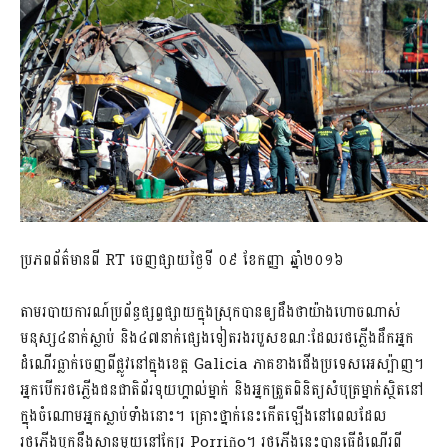
ប្រភពព័ត៌មានពី RT ចេញផ្សាយថ្ងៃទី ០៩ ខែកញ្ញា ឆ្នាំ២០១៦
តាមរបាយការណ៍ប្រព័ន្ធផ្សព្វផ្សាយក្នុងស្រុកបានឲ្យដឹងថាយ៉ាងហោចណាស់
មនុស្ស៤នាក់ស្លាប់ និង៤៧នាក់ផ្សេងទៀតរងរបួសខណៈដែលរថភ្លើងដឹកអ្នក
ដំណើរធ្លាក់ចេញពីផ្លូវនៅក្នុងខេត្ត Galicia ភាគខាងជើងប្រទេសអេស្ប៉ាញ។
អ្នកបើករថភ្លើងជនជាតិព័រទុយហ្គាល់ម្នាក់ និងអ្នកត្រួតពិនិត្យសំបុត្រម្នាក់ស្ថិតនៅ
ក្នុងចំណោមអ្នកស្លាប់ទាំងនោះ។ គ្រោះថ្នាក់នេះកើតឡើងនៅពេលដែល
រថភ្លើងបុកនឹងស្ពានមួយនៅក្បែរ Porriño។ រថភ្លើងនេះបានធ្វើដំណើរពី