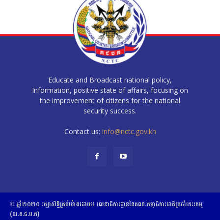
Educate and Broadcast national policy,
Information, positive state of affairs, focusing on
the improvement of citizens for the national
security success.
Contact us:
info@nctc.gov.kh
© ឆ្នាំ២០២០​ ​រក្សាសិទ្ធិ​គ្រប់យ៉ាង​ដោយ​៖​ ​លេខាធិការដ្ឋាននៃគណៈកម្មាធិការជាតិប្រចាំភេរវកម្ម
(ល.គ.ជ.ប.ភ)