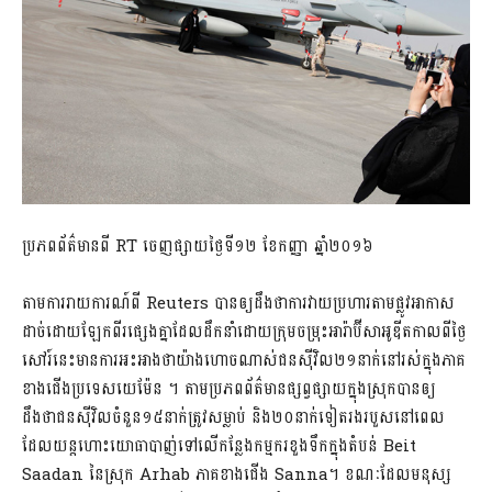
ប្រភពព័ត៌មានពី RT ចេញផ្សាយថ្ងៃទី១២ ខែកញ្ញា ឆ្នាំ២០១៦
តាមការរាយការណ៍ពី Reuters បានឲ្យដឹងថាការវាយប្រហារតាមផ្លូវអាកាស
ដាច់ដោយឡែកពីរផ្សេងគ្នាដែលដឹកនាំដោយក្រុមចម្រុះអារ៉ាប៊ីសាអូឌីតកាលពីថ្ងៃ
សៅរ៍នេះមានការអះអាងថាយ៉ាងហោចណាស់ជនស៊ីវិល២១នាក់នៅរស់ក្នុងភាគ
ខាងជើងប្រទេសយេម៉ែន ។ តាមប្រភពព័ត៌មានផ្សព្វផ្សាយក្នុងស្រុកបានឲ្យ
ដឹងថាជនស៊ីវិលចំនួន១៥នាក់ត្រូវសម្លាប់ និង២០នាក់ទៀតរងរបួសនៅពេល
ដែលយន្តហោះយោធាបាញ់ទៅលើកន្លែងកម្មករខួងទឹកក្នុងតំបន់ Beit
Saadan នៃស្រុក Arhab ភាគខាងជើង Sanna។ ខណៈដែលមនុស្ស