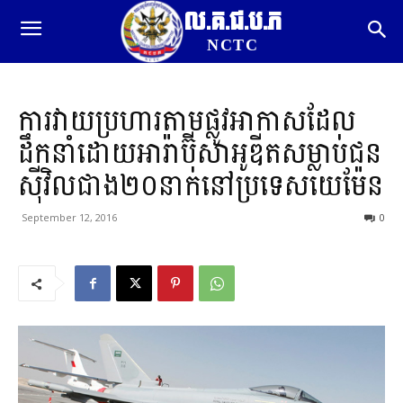
ល.គ.ជ.ប.ភ
NCTC
ការវាយប្រហារតាមផ្លូវអាកាសដែល
ដឹកនាំដោយអារ៉ាប៊ីសាអូឌីតសម្លាប់ជន
ស៊ីវិលជាង២០នាក់នៅប្រទេសយេម៉ែន
September 12, 2016
0