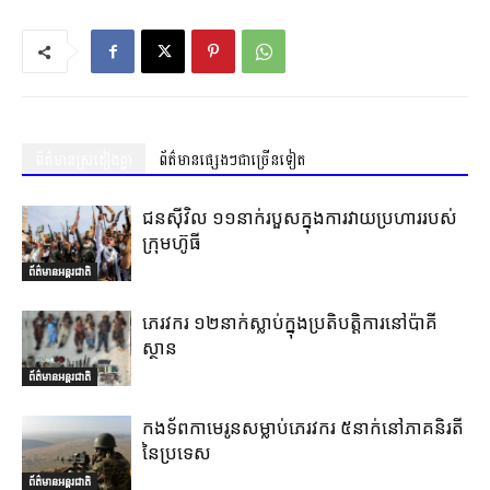
ព័ត៌មានស្រដៀងគ្នា
ព័ត៌មានផ្សេងៗជាច្រើនទៀត
ជនស៊ីវិល ១១នាក់របួសក្នុងការវាយប្រហាររបស់
ក្រុមហ៊ូធី
ព័ត៌មានអន្តរជាតិ
ភេរវករ ១២នាក់ស្លាប់ក្នុងប្រតិបត្តិការនៅប៉ាគី
ស្ថាន
ព័ត៌មានអន្តរជាតិ
កងទ័ពកាមេរូនសម្លាប់ភេរវករ ៥នាក់នៅភាគនិរតី
នៃប្រទេស
ព័ត៌មានអន្តរជាតិ