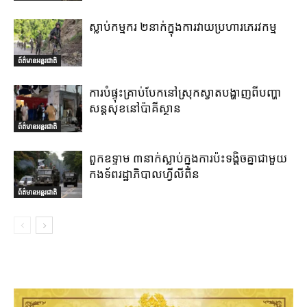
ស្លាប់កម្មករ ២នាក់ក្នុងការវាយប្រហារភេរវកម្ម
ព័ត៌មានអន្តរជាតិ
ការបំផ្ទុះគ្រាប់បែកនៅស្រុកស្វាតបង្ហាញពីបញ្ហា
សន្តសុខនៅប៉ាគីស្ថាន
ព័ត៌មានអន្តរជាតិ
ពួកឧទ្ទាម ៣នាក់ស្លាប់ក្នុងការប៉ះទង្គិចគ្នាជាមួយ
កងទ័ពរដ្ឋាភិបាលហ្វីលីពីន
ព័ត៌មានអន្តរជាតិ