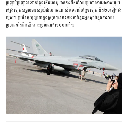
ប្រញាប់ប្រញាល់ទៅកន្លែងកើតហេតុ មានការដឹកនាំវាយប្រហារតាមអាកាសមួយ
ផ្សេងទៀតសម្លាប់មនុស្សយ៉ាងហោចណាស់១១នាក់បន្ថែមទៀត និង២០ទៀតរង
របួស។ ប្រព័ន្ធផ្សព្វផ្សាយក្នុងស្រុកបានអះអាងថាចំនួនអ្នកស្លាប់ក្នុងការវាយ
ប្រហារទាំងពីរលើកនេះប្រមាណជា១០០នាក់៕