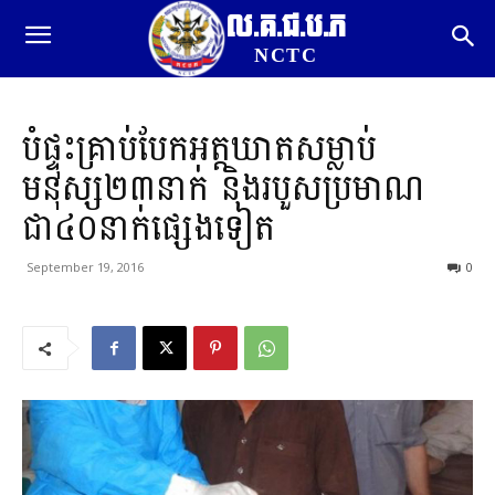
ល.គ.ជ.ប.ភ
NCTC
បំផ្ទុះគ្រាប់បែកអត្តឃាតសម្លាប់
មនុស្ស២៣នាក់ និងរបួសប្រមាណ
ជា៤០នាក់ផ្សេងទៀត
September 19, 2016
0