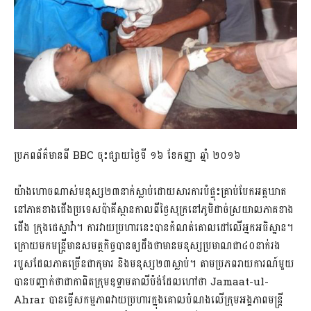
ប្រភពព័ត៌មានពី BBC ចុះផ្សាយថ្ងៃទី ១៦ ខែកញ្ញា ឆ្នាំ ២០១៦
យ៉ាងហោចណាស់មនុស្ស២៣នាក់ស្លាប់ដោយសារការបំផ្ទុះគ្រាប់បែកអត្តឃាត
នៅភាគខាងជើងប្រទេសប៉ាគីស្ថានកាលពីថ្ងៃសុក្រនៅភូមិដាច់ស្រយាលភាគខាង
ជើង ក្រុងផេស្ហាវ៉ា។ ការវាយប្រហារនេះបានកំណត់គោលដៅលើអ្នកអធិស្ឋាន។
ក្រោយមកមន្ត្រីមានសមត្ថកិច្ចបានឲ្យដឹងថាមានមនុស្សប្រមាណជា៤០នាក់រង
របួសដែលភាគច្រើនជាកុមារ និងមនុស្ស២៣ស្លាប់។ តាមប្រភពរាយការណ៍មួយ
បានបញ្ជាក់ថាជាកាពិតក្រុមឧទ្ទាមតាលីប៉ង់ដែលហៅថា Jamaat-ul-
Ahrar បានធ្វើសកម្មភាពវាយប្រហារក្នុងគោលបំណងលើក្រុមអង្គភាពមន្រ្តី