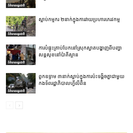
ព័ត៌មានអន្តរជាតិ
ស្លាប់កម្មករ ២នាក់ក្នុងការវាយប្រហារភេរវកម្ម
ព័ត៌មានអន្តរជាតិ
ការបំផ្ទុះគ្រាប់បែកនៅស្រុកស្វាតបង្ហាញពីបញ្ហា
សន្តសុខនៅប៉ាគីស្ថាន
ព័ត៌មានអន្តរជាតិ
ពួកឧទ្ទាម ៣នាក់ស្លាប់ក្នុងការប៉ះទង្គិចគ្នាជាមួយ
កងទ័ពរដ្ឋាភិបាលហ្វីលីពីន
ព័ត៌មានអន្តរជាតិ