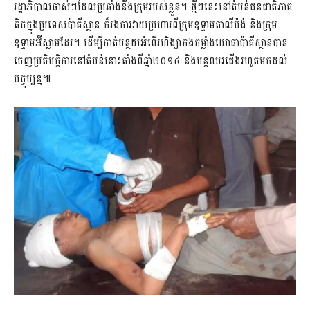
រដ្ឋាភិបាលចាស់ៗដែលប្រឆាំងនឹងក្រុមរបស់ខ្លួន។ ថ្មីៗនេះនៅតំបន់ជនជាតិភាគ
តិចក្នុងប្រទេសប៉ាគីស្ថាន ក៏រងការវាយប្រហារពីក្រុមឧទ្ទាមតាលីប៉ង់ និងក្រុម
ឧទ្ទាមអ៊ីស្លាមដែរ។ ដើម្បីកាត់បន្ថយអំពើរហិង្សាកងកម្លាំងយោធាប៉ាគីស្ថានបាន
ចេញប្រតិបត្តិការនៅតំបន់នោះតាំងពីឆ្នាំ២០១៤ និងបន្តឈរជើងរហូតមកដល់
បច្ចុប្បន្ន៕