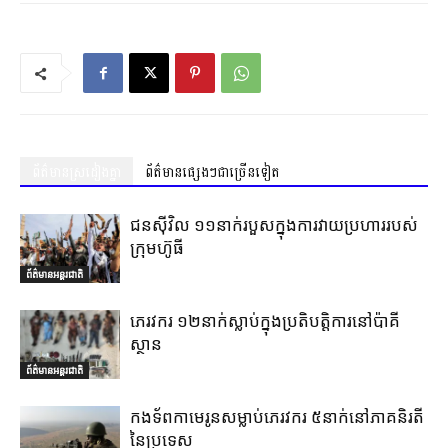
ព័ត៌មានស្រដៀងគ្នា
ព័ត៌មានផ្សេងៗជាច្រើនទៀត
ជនស៊ីវិល ១១នាក់របួសក្នុងការវាយប្រហាររបស់
ក្រុមហ៊ូធី
ព័ត៌មានអន្តរជាតិ
ភេរវករ ១២នាក់ស្លាប់ក្នុងប្រតិបត្តិការនៅប៉ាគី
ស្ថាន
ព័ត៌មានអន្តរជាតិ
កងទ័ពកាមេរូនសម្លាប់ភេរវករ ៥នាក់នៅភាគនិរតី
នៃប្រទេស