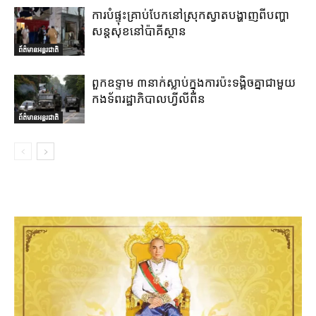
ការបំផ្ទុះគ្រាប់បែកនៅស្រុកស្វាតបង្ហាញពីបញ្ហា
សន្តសុខនៅប៉ាគីស្ថាន
ព័ត៌មានអន្តរជាតិ
ពួកឧទ្ទាម ៣នាក់ស្លាប់ក្នុងការប៉ះទង្គិចគ្នាជាមួយ
កងទ័ពរដ្ឋាភិបាលហ្វីលីពីន
ព័ត៌មានអន្តរជាតិ