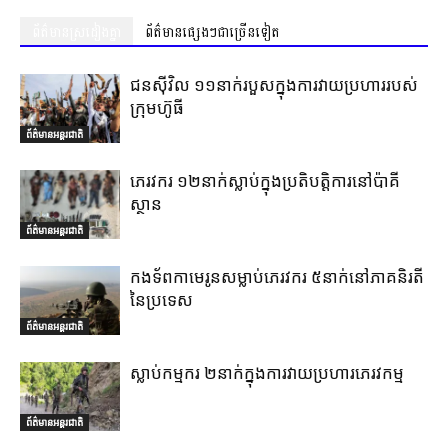
ព័ត៌មានស្រដៀងគ្នា
ព័ត៌មានផ្សេងៗជាច្រើនទៀត
ជនស៊ីវិល ១១នាក់របួសក្នុងការវាយប្រហាររបស់
ក្រុមហ៊ូធី
ព័ត៌មានអន្តរជាតិ
ភេរវករ ១២នាក់ស្លាប់ក្នុងប្រតិបត្តិការនៅប៉ាគី
ស្ថាន
ព័ត៌មានអន្តរជាតិ
កងទ័ពកាមេរូនសម្លាប់ភេរវករ ៥នាក់នៅភាគនិរតី
នៃប្រទេស
ព័ត៌មានអន្តរជាតិ
ស្លាប់កម្មករ ២នាក់ក្នុងការវាយប្រហារភេរវកម្ម
ព័ត៌មានអន្តរជាតិ