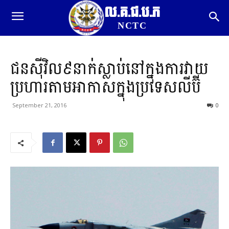
ល.គ.ជ.ប.ភ
NCTC
ជនស៊ីវិល៩នាក់ស្លាប់នៅក្នុងការវាយ
ប្រហារតាមអាកាសក្នុងប្រទេសលីប៊ី
September 21, 2016
0