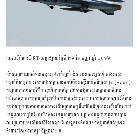
ប្រភពព័ត៌មានពី RT ចេញផ្សាយថ្ងៃទី ២១ ខែ កញ្ញា ឆ្នាំ ២០១៦
យ៉ាងហោចណាស់មានមនុស្ស៩នាក់ស្លាប់ និង២០នាក់ផ្សេងទៀតរងរបួស
បន្ទាប់ពីយន្តហោះយោធាវាយប្រហារមកលើជនស៊ីវិលជិតទីក្រុងហួន (Houn)
កណ្តាលប្រទេសលីប៊ី។ រដ្ឋាភិបាលគាំទ្រដោយអង្គការសហប្រជាជាតិបាន
បដិសេធបេសកកម្មទម្លាក់គ្រាប់បែកនៅក្នុងតំបន់នេះ។ យោងតាមប្រភពព័ត៌មាន
ការវាយប្រហារតាមអាកាសកាលពីថ្ងៃព្រហស្បតិ៍នៅជិតទីក្រុងនេះធ្វើឡើងដោយ
យន្តហោះចម្បាំងដែលមិនស្គាល់អត្តសញ្ញាណ។ ប្រភពបន្តថាយន្តហោះបាន
វាយប្រហារមកលើជនស៊ីវិលខណៈដែលពួកគេកំពុងមកទស្សនាតំបន់ប្រភព
កំដៅនៅភាគខាងត្បូងទីក្រុងនេះ៕