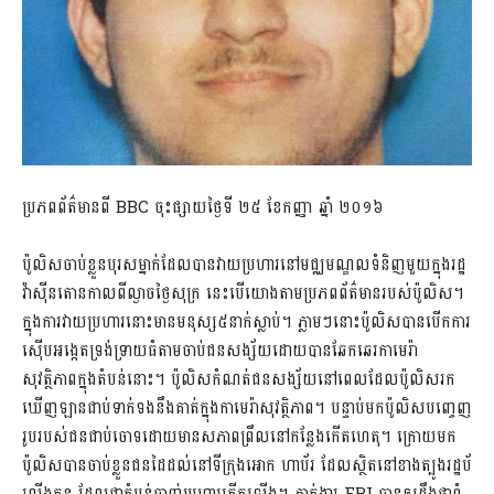
ប្រភពព័ត៌មានពី BBC ចុះផ្សាយថ្ងៃទី ២៥ ខែកញ្ញា ឆ្នាំ ២០១៦
ប៉ូលិសចាប់ខ្លួនបុរសម្នាក់ដែលបានវាយប្រហារនៅមជ្ឈមណ្ឌលទំនិញមួយក្នុងរដ្ឋ
វ៉ាស៊ីនតោនកាលពីល្ងាចថ្ងៃសុក្រ នេះបើយោងតាមប្រភពព័ត៌មានរបស់ប៉ូលិស។
ក្នុងការវាយប្រហារនោះមានមនុស្ស៥នាក់ស្លាប់។ ភ្លាមៗនោះប៉ូលិសបានបើកការ
ស៊ើបអង្កេតទ្រង់ទ្រាយធំតាមចាប់ជនសង្ស័យដោយបានឆែកឆេរកាមេរ៉ា
សុវត្ថិភាពក្នុងតំបន់នោះ។ ប៉ូលិសកំណត់ជនសង្ស័យនៅពេលដែលប៉ូលិសរក
ឃើញឡានជាប់ទាក់ទងនឹងគាត់ក្នុងកាមេរ៉ាសុវត្ថិភាព។ បន្ទាប់មកប៉ូលិសបញ្ចេញ
រូបរបស់ជនជាប់ចោទដោយមានសភាពព្រឹលនៅកន្លែងកើតហេតុ។ ក្រោយមក
ប៉ូលិសបានចាប់ខ្លួនជនដៃដល់នៅទីក្រុងអោក ហាប័រ ដែលស្ថិតនៅខាងត្បូងរដ្ឋប័