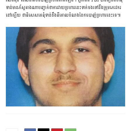
រលីងតុន ដែលជាតំបន់បាញ់ប្រហារកើតឡើង។ ភ្នាក់ងារ FBI បានឲ្យដឹងថាពុំ
ទាន់មានភ័ស្តតាងណាបញ្ជាក់ថាការវាយប្រហារនេះទាក់ទងទៅនឹងក្រុមភេរវករ
នៅឡើយ ជាពិសេសគេពុំទាន់ដឹងពីគោលបំណងនៃការបាញ់ប្រហារនេះទេ៕