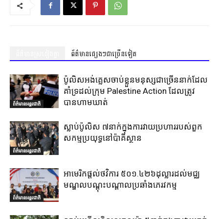
ព័ត៌មានស្រដៀងគ្នា
ព័ត៌មានផ្សេងៗជាច្រើនទៀត
ប៉ូលិសអង់គ្លេសចាប់ខ្លួនមនុស្សជាច្រើននាក់ដែល
គាំទ្រដល់ក្រុម Palestine Action ដែលត្រូវ
បានហាមឃាត់
ព័ត៌មានអន្តរជាតិ
ស្លាប់ប៉ូលិស ៧នាក់ក្នុងការវាយប្រហាររបស់ពួក
សកម្មប្រយុទ្ធនៅប៉ាគីស្ថាន
ព័ត៌មានអន្តរជាតិ
អាមេរិកផ្តល់ថវិការ ៥០១.៤២៦ដុល្លារដល់មជ្ឈ
មណ្ឌលបណ្តុះបណ្តាលប្រឆាំងភេរវកម្ម
ព័ត៌មានអន្តរជាតិ