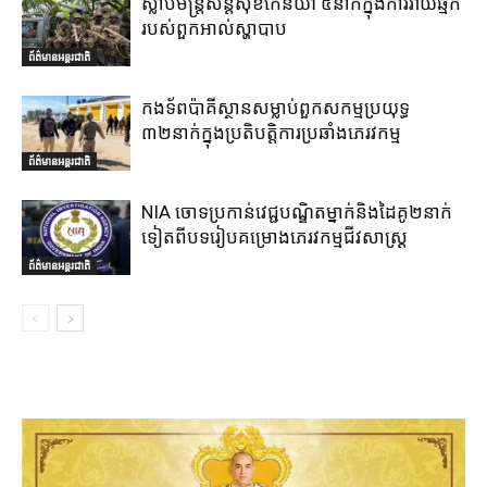
ស្លាប់មន្ត្រីសន្តិសុខកេនយ៉ា ៥នាក់ក្នុងការវាយឆ្មក់
របស់ពួកអាល់ស្ហាបាប
ព័ត៌មានអន្តរជាតិ
កងទ័ពប៉ាគីស្ថានសម្លាប់ពួកសកម្មប្រយុទ្ធ
៣២នាក់ក្នុងប្រតិបត្តិការប្រឆាំងភេរវកម្ម
ព័ត៌មានអន្តរជាតិ
NIA ចោទប្រកាន់វេជ្ជបណ្ឌិតម្នាក់និងដៃគូ២នាក់
ទៀតពីបទរៀបគម្រោងភេរវកម្មជីវសាស្ត្រ
ព័ត៌មានអន្តរជាតិ