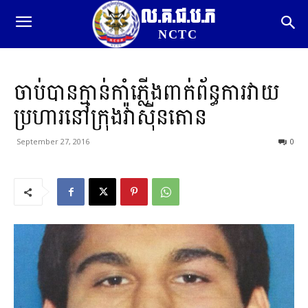
ល.គ.ជ.ប.ភ
NCTC
ចាប់បានក្មាន់កាំភ្លើងពាក់ព័ន្ធការវាយ
ប្រហារនៅក្រុងវ៉ាស៊ីនតោន
September 27, 2016
0