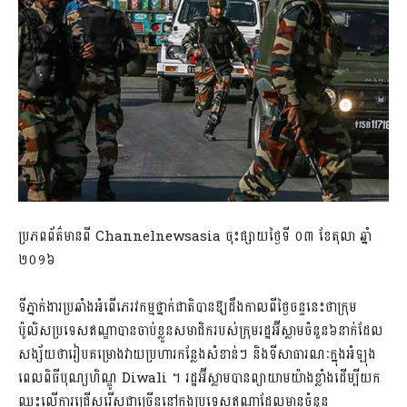
ប្រភពព័ត៌មានពី Channelnewsasia ចុះផ្សាយថ្ងៃទី ០៣ ខែតុលា ឆ្នាំ
២០១៦
ទីភ្នាក់ងារប្រឆាំងអំពើភេរវកម្មថ្នាក់ជាតិបានឱ្យដឹងកាលពីថ្ងៃចន្ទនេះថាក្រុម
ប៉ូលិសប្រទេសឥណ្ឌាបានចាប់ខ្លួនសមាជិករបស់ក្រុមរដ្ឋអ៊ីស្លាមចំនួន៦នាក់ដែល
សង្ស័យថារៀបគម្រោងវាយប្រហារកន្លែងសំខាន់ៗ និងទីសាធារណៈក្នុងអំឡុង
ពេលពិធីបុណ្យហិណ្ឌូ Diwali ។ រដ្ឋអ៊ីស្លាមបានព្យាយាមយ៉ាងខ្លាំងដើម្បីយក
ឈ្នះលើការជ្រើសរើសជាច្រើននៅក្នុងប្រទេសឥណ្ឌាដែលមានចំនួន