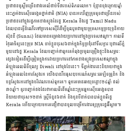
ប្រជាជនមូស្លីមច្រើនជាងគេលំដាប់ទី៣របស់ពិភពលោក។ ប៉ុន្មានចុងក្រោយឆ្នាំ
នេះភ្នាក់ងារស៊ើបអង្កេតថ្នាក់ជាតិ (NIA) បានរកឃើញក្រុមតូចជាច្រើនរបស់
ប្រជាជននៅក្នុងរដ្ឋភាគខាងត្បូងនៃរដ្ឋ Kerala និងរដ្ឋ Tamil Nadu
ដែលបានធ្វើដំណើរទៅប្រទេសស៊ីរីដើម្បីចូលរួមជាមួយក្រុមសកម្មប្រយុទ្ធនិកាយ
ស៊ុននី (Sunni) ដែលមានគម្រោងវាយប្រហារនៅក្នុងប្រទេសឥណ្ឌា។ កាលពី
ថ្ងៃអាទិត្យនេះក្រុម NIA ចាប់ខ្លួនបុរស៦នាក់ក្នុងកិច្ចប្រជុំនៅទីសក្ការៈបូជាលើភ្នំ
មួយនៅរដ្ឋ Kerala ដែលបញ្ជាក់ថាពួកគេកំពុងប្រមូលគ្រឿងផ្ទុះនិងសម្ភារៈ
ផ្សេងទៀតដើម្បីត្រៀមក្នុងការវាយប្រហារនៅភាគខាងត្បូងប្រទេសឥណ្ឌាក្នុង
អំឡុងពេលពិធីបុណ្យ Diwali នៅចុងខែនេះ។ ទីភ្នាក់ងារនេះនិយាយថាក្នុង
អំឡុងពេលនៃការស្វែងរក យើងបានរឹបអូសឧបករណ៍សម្ភារៈអេឡិចត្រូនិក និង
បន្តស្វែងរកនៅក្នុងបរិវេណរបស់ពួកគេ។ ពួកគេមានអាយុចន្លោះ២៤ឆ្នាំ ដល់
៣០ឆ្នាំ។ គួរបញ្ជាក់ផងដែរថាកាលពីដើមឆ្នាំនេះក្រុមអ្នកស៊ើបអង្កេតបាន
និយាយថាបុរស១២នាក់ ស្ត្រីចំនួន៦នាក់ និងកូនបីនាក់បានបាត់ខ្លួនពីរដ្ឋ
Kerala ហើយក្រោយមកគេជឿថាបានចូលបម្រើការងារឲ្យក្រុមរដ្ឋអ៊ីស្លាម៕