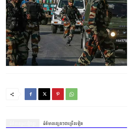
ព័ត៌មានស្រដៀងគ្នា
ព័ត៌មានផ្សេងៗជាច្រើនទៀត