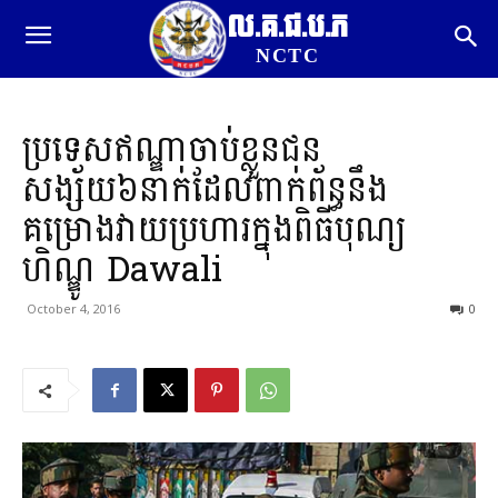
ល.គ.ជ.ប.ភ
NCTC
ប្រទេសឥណ្ឌាចាប់ខ្លួនជន
សង្ស័យ៦នាក់ដែលពាក់ព័ន្ធនឹង
គម្រោងវាយប្រហារក្នុងពិធីបុណ្យ
ហិណ្ឌូ Dawali
October 4, 2016
0