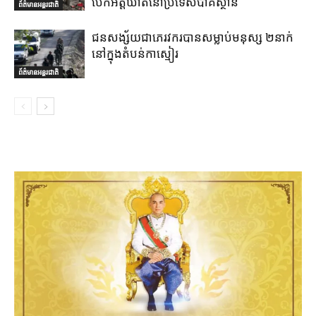
បែកអត្តឃាតនៅប្រទេសប៉ាគីស្ថាន
ព័ត៌មានអន្តរជាតិ
ជនសង្ស័យជាភេរវករបានសម្លាប់មនុស្ស ២នាក់
នៅក្នុងតំបន់កាស្មៀរ
ព័ត៌មានអន្តរជាតិ