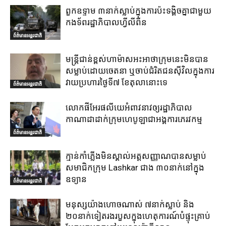
ពួកឧទ្ទាម ៣នាក់ស្លាប់ក្នុងការប៉ះទង្គិចគ្នាជាមួយ
កងទ័ពរដ្ឋាភិបាលហ្វីលីពីន
ព័ត៌មានអន្តរជាតិ
មន្ត្រីជាន់ខ្ពស់ហាម៉ាសអះអាថាក្រុមនេះមិនបាន
សម្លាប់ដោយចេតនា ឬចាប់ជំរិតជនស៊ីវិលក្នុងការ
វាយប្រហារថ្ងៃទី៧ ខែតុលានោះទេ
ព័ត៌មានអន្តរជាតិ
លោកផីអែរផលីយេអំពាវនាវឲ្យរដ្ឋាភិបាល
កាណាដាដាក់ក្រុមហេបូឡាជាអង្គការភេរវកម្ម
ព័ត៌មានអន្តរជាតិ
ក្មាន់កាំភ្លើងមិនស្គាល់អត្តសញ្ញាណបានសម្លាប់
សមាជិកក្រុម Lashkar ជាង ៣០នាក់នៅក្នុង
ឧទ្យាន
ព័ត៌មានអន្តរជាតិ
មនុស្សយ៉ាងហោចណាស់ ៧នាក់ស្លាប់ និង
២០នាក់ទៀតរងរបួសក្នុងហេតុការណ៍បំផ្ទុះគ្រាប់